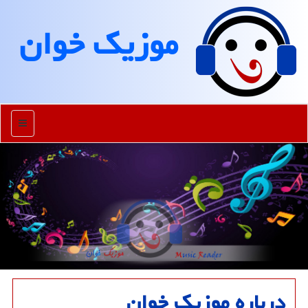
موزیك خوان
منو
درباره موزیک خوان