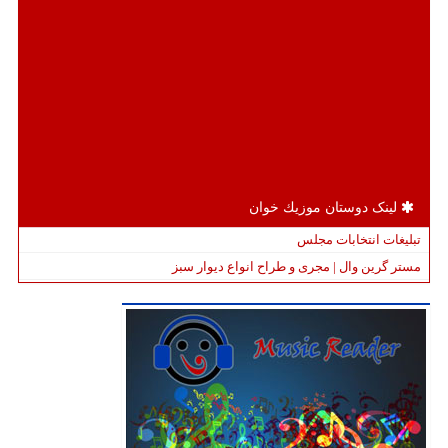
جالب ترین ها
موزیک مست عشق
جابه جایی 11 مرز، نگاهی به مرزهای ناگذشتنی در دنیای معاصر
رپورتاژ آگهی در سایت های مرتبط
معرفی بزرگترین شرکت تجارت بین الملل و بازرگانی در کشور
سئو یا گوگل ادز
قبل از خرید کرکره و راهبند برقی و جک پارکینگ و نرده حفاظ آهنی حتما این مطلب را
بخوانید
لینک دوستان موزیك خوان
تبلیغات انتخابات مجلس
مستر گرین وال | مجری و طراح انواع دیوار سبز