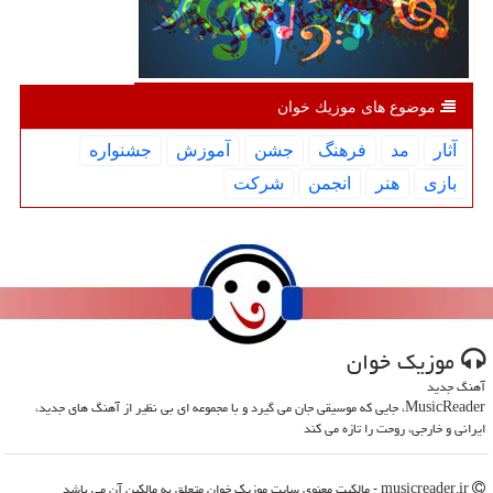
موضوع های موزیك خوان
آثار
مد
فرهنگ
جشن
آموزش
جشنواره
بازی
هنر
انجمن
شركت
موزیك خوان
آهنگ جدید
MusicReader، جایی که موسیقی جان می گیرد و با مجموعه ای بی نظیر از آهنگ های جدید،
ایرانی و خارجی، روحت را تازه می کند
musicreader.ir - مالکیت معنوی سایت موزیك خوان متعلق به مالکین آن می باشد