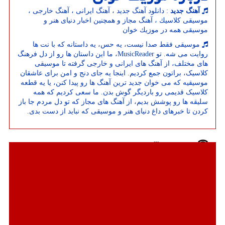
آهنگ جدید
: دانلود آهنگ جدید ، آهنگ ایرانی ، آهنگ خارجی ،
موسیقی كلاسیك ، آهنگ مجاز و همچنین اخبار دنیای هنر و
موسیقی همه در موزیك خوان
موسیقی فقط صدا نیست، یه حس، یه داستانه که با نت ها
روایت می شه. تو MusicReader، ما این داستان ها رو از دل فرهنگ
های مختلف، از آهنگ های ایرانی و خارجی گرفته تا موسیقی
کلاسیک، براتون جمع کردیم. اینجا یه جای دنج و امن برای عاشقان
موسیقیه که می خوان جدید ترین آهنگ ها رو پیدا کنن، یا یه قطعه
کلاسیک قدیمی رو باردیگر گوش بدن. ما سعی کردیم که همه
سلیقه ها رو پوشش بدیم، از آهنگ های مجاز که تو دل مردم جا باز
کردن تا خبرهای داغ دنیای هنر و موسیقی که نباید از دست بدی.
جدیدترین مطالب
علیرضا قربانی در شیراز کنسرت برگزار می نماید
آمار آثار ارسالی به سومین جشنواره عکس تهران
۴۵۰ هزار فقره وام ازدواج پرداخت خواهد شد
سمن های جوانان 250 کارگاه مهارت افزایی برگزار کردند
چرا جامعه ایرانی از فرزندآوری فاصله گرفته است؟
تابستان شنیدنی شد هیچ شیاری از این آلبوم بداهه نیست