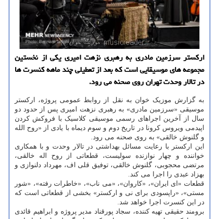
ارکستر سرزمین مادری به رهبری نزهت امیری یکی از نخستین
مجموعه های موسیقایی است که بعد از تعطیلی چند ماهه کنسرت ها
در تالار وحدت تهران روی صحنه می رود.
به گزارش موزیک خوان به نقل از روابط عمومی پروژه، ارکستر
موسیقی «سرزمین مادری» به رهبری نزهت امیری پس از حدود دو
سال از آخرین اجراهای رسمی موسیقی کلاسیک با فروکش کردن
اپیدمی ویروس کرونا در تاریخ دوم و سوم دیماه با یادی از «روح الله
و گلنوش خالقی» به روی صحنه می رود.
این ارکستر با رعایت مسائل بهداشتی در تالار وحدت و با همکاری
خواننده و چهار نوازنده سولیست، قطعاتی از روح اله خالقی،
مرتضی محجوبی، گلنوش خالقی، توفیق قلی اف، مهرداد دلنوازی و
بهزاد عبدی را اجرا می کند.
قطعات «ای ایران»، «کاروان»، «می ناب»، «خاطرات رفته»، «شور
مستی»، «راپسودی برای نی و ارکستر» بخشی از قطعاتی است که
در این کنسرت اجرا خواهد شد.
برومند حقیقی تهیه کننده، سجاد پورقناد مدیر پروژه و ابراهیم قائدی