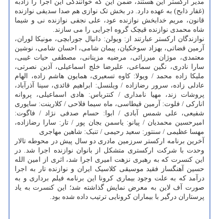
مدیر ارکستر این هستند، ضمن این که خوانندگی این اجرا را زادبه
(غفار ذابح) به عهده دارد. در بخش تک نوازی هم صدا سدیفی نوازنده
قانون، مریم خدابخش نوازنده عود، علی نجفی نوازنده نی و شیما
شاه محمدی نوازنده قیچک گروه اجرایی را می سازند.
نوازندگان ارکستر عبارتند از: ویولن: دانیال جورابچی، مونیکا لوران،
آرمین قضاتی، بهزاد سوخکیان، پیمان شامی، احسان شامی، نوشین
معتمدی، موژان میرزائی، مرضیه مزینانی، مصطفی حیات غیبی،
سارا نادری، نگین سماعی، علیرضا خلج اسماعیلی، آذین نصرتی،
ملیکا زاده محمد / ویولا: کاوه تسعیری، همایون هاشم زاده، الهام
عادلی زاده، سرور رضازاده / ویلنسل: ابراهیم قائدی، سینا آذرآباد،
پروشات زند، مهیا نامداری / کنترباس: هادی اسماعیلی، پروانه
انارکی / فلوت: آرمین قیطاسی، ماه سیما فلاحی / کلارینت: سایوری
شفیعی، علی شمس آبادی / ابوا: حسام صدفی نژاد / فاگوت:
امیرحسین محمدیان / پیانو: یاسمن بجان پور / تار: سارا رضازاده،
مهسا عظیمی / سنتور: سعید رحیمی / تنبک: شاهین مهاجری
آخرین برنامه ارکستر سرزمین مادری دو سال پیش در محوطه تالار
وحدت با شرکت ارکستری متشکل از بانوان نوازنده اجرا شد. در
این کنسرت که به رهبری نزهت امیری اجرا شد، اثری از امین الله
حسین آهنگساز فقید موسیقی کلاسیک ایران و نوازنده تار به اجرا
درآمد که به علت وجود بیماری کرونا این برنامه فیلم برداری و به
صورت آف لاین به معرض نمایش گذاشته شد؛ این کنسرت به یاد
پرستاران درگیر با بیماران کرونایی ترتیب داده شده بود.