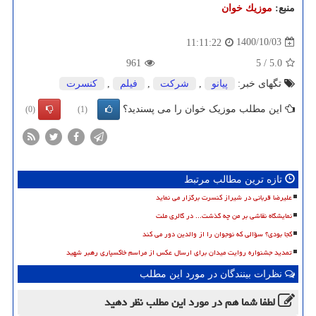
منبع:
موزیك خوان
1400/10/03
11:11:22
961
5
/
5.0
تگهای خبر:
پیانو
,
شركت
,
فیلم
,
كنسرت
این مطلب موزیک خوان را می پسندید؟
(0)
(1)
تازه ترین مطالب مرتبط
علیرضا قربانی در شیراز کنسرت برگزار می نماید
نمایشگاه نقاشی بر من چه گذشت... در گالری ملت
کجا بودی؟ سؤالی که نوجوان را از والدین دور می کند
تمدید جشنواره روایت میدان برای ارسال عکس از مراسم خاکسپاری رهبر شهید
نظرات بینندگان در مورد این مطلب
لطفا شما هم
در مورد این مطلب
نظر دهید