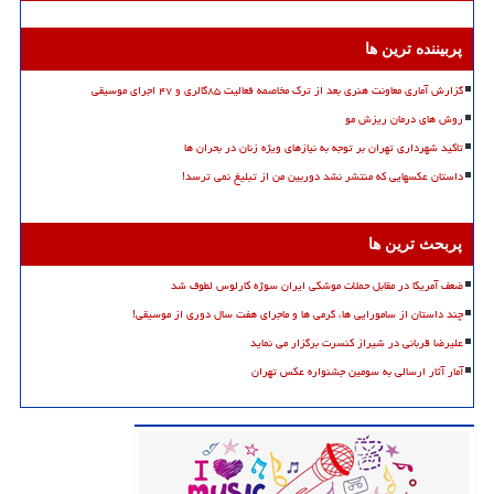
پربیننده ترین ها
گزارش آماری معاونت هنری بعد از ترک مخاصمه فعالیت ۸۵گالری و ۴۷ اجرای موسیقی
روش های درمان ریزش مو
تاکید شهرداری تهران بر توجه به نیازهای ویژه زنان در بحران ها
داستان عکسهایی که منتشر نشد دوربین من از تبلیغ نمی ترسد!
پربحث ترین ها
ضعف آمریکا در مقابل حملات موشکی ایران سوژه کارلوس لطوف شد
چند داستان از سامورایی ها، گرمی ها و ماجرای هفت سال دوری از موسیقی!
علیرضا قربانی در شیراز کنسرت برگزار می نماید
آمار آثار ارسالی به سومین جشنواره عکس تهران