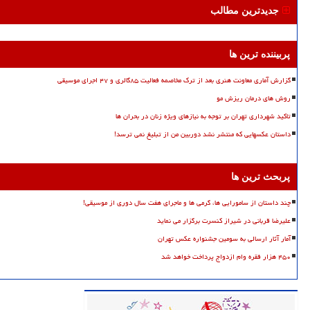
جدیدترین مطالب
پربیننده ترین ها
گزارش آماری معاونت هنری بعد از ترک مخاصمه فعالیت ۸۵گالری و ۴۷ اجرای موسیقی
روش های درمان ریزش مو
تاکید شهرداری تهران بر توجه به نیازهای ویژه زنان در بحران ها
داستان عکسهایی که منتشر نشد دوربین من از تبلیغ نمی ترسد!
پربحث ترین ها
چند داستان از سامورایی ها، گرمی ها و ماجرای هفت سال دوری از موسیقی!
علیرضا قربانی در شیراز کنسرت برگزار می نماید
آمار آثار ارسالی به سومین جشنواره عکس تهران
۴۵۰ هزار فقره وام ازدواج پرداخت خواهد شد