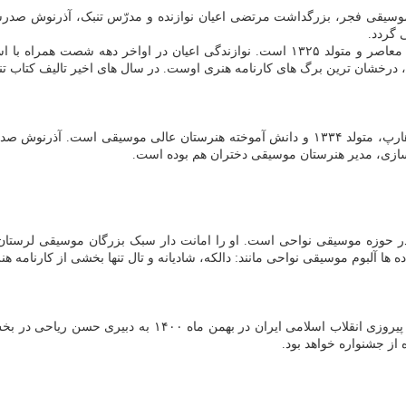
سیقی فجر، بزرگداشت مرتضی اعیان نوازنده و مدرّس تنبک، آذرنوش صدرسالک
 گردد.
از سردمداران جریان اصیل تنبک نوازی در تاریخ موسیقی معاصر و متولد ۱۳۲۵ است. نواز
ه، درخشان ترین برگ های کارنامه هنری اوست. در سال های اخیر تالیف کتاب 
دارای مدرک درجه یک هنری، نوازنده و مدرس ساز هارپ، متولد ۱۳۳۴ و دانش آموخته هنر
ازی، مدیر هنرستان موسیقی دختران هم بوده است.
 حوزه موسیقی نواحی است. او را امانت دار سبک بزرگان موسیقی لرستان م
ها آلبوم موسیقی نواحی مانند: دالکه، شادیانه و تال تنها بخشی از کارنامه ه
سی وهفتمین جشنواره موسیقی فجر هم زمان و در گرامیداشت سالگ
ز جشنواره خواهد بود.