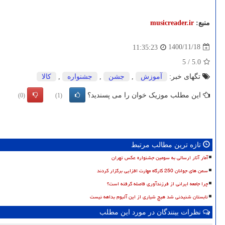
منبع:
musicreader.ir
1400/11/18
11:35:23
5
/
5.0
تگهای خبر:
آموزش
,
جشن
,
جشنواره
,
كالا
این مطلب موزیک خوان را می پسندید؟
(0)
(1)
تازه ترین مطالب مرتبط
آمار آثار ارسالی به سومین جشنواره عکس تهران
سمن های جوانان 250 کارگاه مهارت افزایی برگزار کردند
چرا جامعه ایرانی از فرزندآوری فاصله گرفته است؟
تابستان شنیدنی شد هیچ شیاری از این آلبوم بداهه نیست
نظرات بینندگان در مورد این مطلب