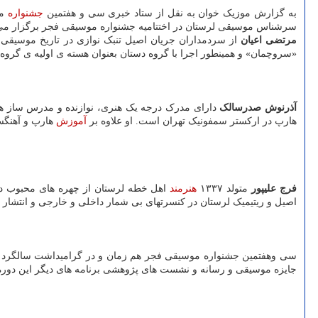
به گزارش موزیک خوان به نقل از ستاد خبری سی و هفتمین
جشنواره
مو
سرشناس موسیقی لرستان در اختتامیه جشنواره موسیقی فجر برگزار می
مرتضی اعیان
«سروچمان» و همینطور اجرا با گروه دستان بعنوان هسته ی اولیه ی گرو
آذرنوش صدرسالک
هارپ در ارکستر سمفونیک تهران است. او علاوه بر
آموزش
هارپ و آهنگس
فرج علیپور
متولد ۱۳۳۷
هنرمند
اهل خطه لرستان از چهره های محبوب در
اصیل و ریتیمیک لرستان در کنسرتهای بی شمار داخلی و خارجی و انتشار ده 
جایزه موسیقی و رسانه و نشست های پژوهشی برنامه های دیگر این دوره ا