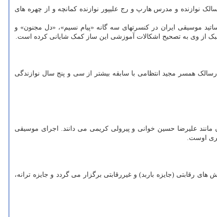
 نوازنده و مدرس هارپ و رج علیپور نوازنده کمانچه و از چهره های
ندگی اعیان در اواخر دهه شصت همراه با اساتید موسیقی ایران در کنسرتهای سه گانه «پیام نسیم»، «دل مجنون» و
تنبک از وی به تصحیح اشکالات آموزشی این ساز کمک شایانی کرده است.
ستان عالی موسیقی است. آذرنوش صدرسالک همسر مجید انتظامی با سابقه بیشتر از سی و پنج سال نوازندگی
انند علیرضا حسین خوانی و پیرولی کریمی می دانند. اجرای موسیقی
نری اوست.
رد پیروزی انقلاب اسلامی ایران در بهمن ماه ۱۴۰۰ به دبیری حسن ریاحی در بخش های رقابتی (جایزه باربد) و غیررقابتی برگزار می گردد و جایزه ترانه،