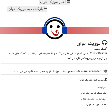
اخبار موزیک خوان
بازگشت به موزیک خوان
موزیك خوان
آهنگ جدید
MusicReader، جایی که موسیقی جان می گیرد و با مجموعه ای بی نظیر از آهنگ های جدید،
ایرانی و خارجی، روحت را تازه می کند
musicreader.ir - مالکیت معنوی سایت موزیك خوان متعلق به مالکین آن می باشد
میانبرهای موزیك خوان
درباره ما
بک لینک در موزیك خوان
رپورتاژ در موزیك خوان
مطالب موزیك خوان