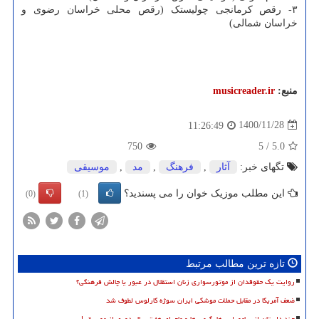
۳- رقص کرمانجی چولیستک (رقص محلی خراسان رضوی و
خراسان شمالی)
منبع:
musicreader.ir
1400/11/28
11:26:49
750
5
/
5.0
تگهای خبر:
آثار
,
فرهنگ
,
مد
,
موسیقی
این مطلب موزیک خوان را می پسندید؟
(0)
(1)
تازه ترین مطالب مرتبط
روایت یک حقوقدان از موتورسواری زنان استقلال در عبور یا چالش فرهنگی؟
ضعف آمریکا در مقابل حملات موشکی ایران سوژه کارلوس لطوف شد