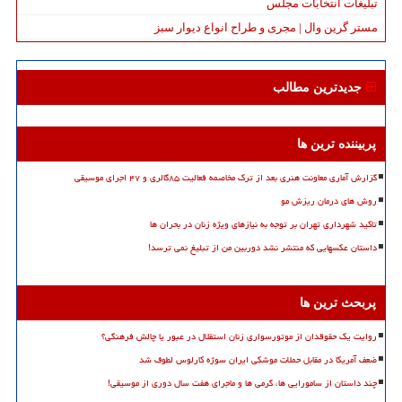
تبلیغات انتخابات مجلس
مستر گرین وال | مجری و طراح انواع دیوار سبز
جدیدترین مطالب
پربیننده ترین ها
گزارش آماری معاونت هنری بعد از ترک مخاصمه فعالیت ۸۵گالری و ۴۷ اجرای موسیقی
روش های درمان ریزش مو
تاکید شهرداری تهران بر توجه به نیازهای ویژه زنان در بحران ها
داستان عکسهایی که منتشر نشد دوربین من از تبلیغ نمی ترسد!
پربحث ترین ها
روایت یک حقوقدان از موتورسواری زنان استقلال در عبور یا چالش فرهنگی؟
ضعف آمریکا در مقابل حملات موشکی ایران سوژه کارلوس لطوف شد
چند داستان از سامورایی ها، گرمی ها و ماجرای هفت سال دوری از موسیقی!