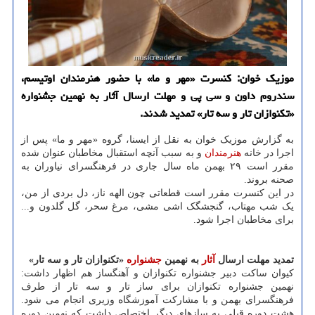
موزیک خوان: کنسرت «مهر و ما» با حضور هنرمندان اوتیسم،
سندروم داون و سی پی و مهلت ارسال آثار به نهمین جشنواره
«تکنوازان تار و سه تار» تمدید شدند.
به گزارش موزیک خوان به نقل از ایسنا، گروه «مهر و ما» پس از
اجرا در خانه
هنرمندان
و به سبب آنچه استقبال مخاطبان عنوان شده
مقرر است ۲۹ بهمن ماه سال جاری در فرهنگسرای نیاوران به
صحنه بروند.
در این کنسرت مقرر است قطعاتی چون الهه ناز، دل بردی از من،
یک شب مهتاب، گنجشگک اشی مشی، مرغ سحر، گل گلدون و...
برای مخاطبان اجرا شود.
تمدید مهلت ارسال
آثار
به نهمین
جشنواره
«تکنوازان تار و سه تار»
کیوان ساکت دبیر جشنواره تکنوازان و آهنگساز هم اظهار داشت:
نهمین جشنواره تکنوازان برای ساز تار و سه تار از طرف
فرهنگسرای بهمن و با مشارکت آموزشگاه وزیری انجام می شود.
هشت دوره قبلی به سازهای دیگر اختصاص داشت که نهمین دوره