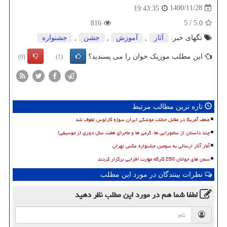
1400/11/28
19:43:35
816
5
/
5.0
تگهای خبر:
آثار
,
آموزش
,
جشن
,
جشنواره
این مطلب موزیک خوان را می پسندید؟
(0)
(1)
تازه ترین مطالب مرتبط
ضعف آمریکا در مقابل حملات موشکی ایران سوژه کارلوس لطوف شد
چند داستان از سامورایی ها، گرمی ها و ماجرای هفت سال دوری از موسیقی!
آمار آثار ارسالی به سومین جشنواره عکس تهران
سمن های جوانان 250 کارگاه مهارت افزایی برگزار کردند
نظرات بینندگان در مورد این مطلب
لطفا شما هم
در مورد این مطلب
نظر دهید