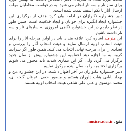
برای ساز تار و سه تار انجام می شود. به درخواست مخاطبان مهلت
ارسال آثار تا یکم اسفند تمدید شده است.
دبیر جشنواره تکنوازان در ادامه بیان کرد: هدف از برگزاری این
جشنواره ایجاد انگیزه برای جوانان و ایجاد خلاقیت است. همین طور
در نظر داریم در این جشنواره نگاهی امروزی به سازهای تار و سه
تار داشته باشیم.
این
هنرمند
اشاره کرد: علاقه مندان باید در اولین مرحله آثار را برای
هیئت انتخاب اولیه ارسال نمایند و هیئت انتخاب آثار را بررسی و
تعدادی را برای مرحله نهایی انتخاب می کنند. همین طور اگر شرایط
کرونا به ما اجازه دهد اختتامیه این جشنواره پیش از سال جدید
برگزار می گردد ولی اگر این بیماری شدت یابد مجبور می شویم
برگزاری اختتامیه را به سال آینده موکول نماییم.
دبیر جشنواره تکنوازان در آخر اظهار داشت: در این جشنواره من و
بهداد بابایی هیات داوران هستیم و منصور حقی، عرفان گنجه ای،
محمد موسوی و علی علی شاهی هیئت انتخاب اولیه هستند.
منبع:
musicreader.ir