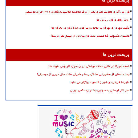
پربیننده ترین ها
گزارش آماری معاونت هنری بعد از ترک مخاصمه فعالیت ۸۵گالری و ۴۷ اجرای موسیقی
روش های درمان ریزش مو
تاکید شهرداری تهران بر توجه به نیازهای ویژه زنان در بحران ها
داستان عکسهایی که منتشر نشد دوربین من از تبلیغ نمی ترسد!
پربحث ترین ها
ضعف آمریکا در مقابل حملات موشکی ایران سوژه کارلوس لطوف شد
چند داستان از سامورایی ها، گرمی ها و ماجرای هفت سال دوری از موسیقی!
علیرضا قربانی در شیراز کنسرت برگزار می نماید
آمار آثار ارسالی به سومین جشنواره عکس تهران