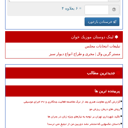
= ۶ بعلاوه ۴
فرستادن بازخورد
لینک دوستان موزیك خوان
تبلیغات انتخابات مجلس
مستر گرین وال | مجری و طراح انواع دیوار سبز
جدیدترین مطالب
پربیننده ترین ها
گزارش آماری معاونت هنری بعد از ترک مخاصمه فعالیت ۸۵گالری و ۴۷ اجرای موسیقی
روش های درمان ریزش مو
تاکید شهرداری تهران بر توجه به نیازهای ویژه زنان در بحران ها
داستان عکسهایی که منتشر نشد دوربین من از تبلیغ نمی ترسد!