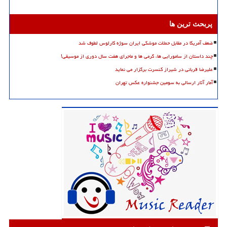
پربحث ترین ها
ضعف آمریکا در مقابل حملات موشکی ایران سوژه کارلوس لطوف شد
چند داستان از سامورایی ها، گرمی ها و ماجرای هفت سال دوری از موسیقی!
علیرضا قربانی در شیراز کنسرت برگزار می نماید
آمار آثار ارسالی به سومین جشنواره عکس تهران