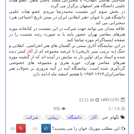
شناختی نقاشی انقلاب» با سخنرانی سجاد باغبان ماهر، عضو هیات
علمی دانشگاه هنر اصفهان برگزار می گردد.
در بخش سوم این نشست محمدرضا مریدی عضو هیات علمی
دانشگاه هنر با عنوان «هنر انقلابی ایران در بستر تاریخ اجتماعی هنر»
سخنرانی می کند.
علاقه مندان می توانند جهت شرکت در این نشست در کتابخانه موزه
هنرهای معاصر تهران حضور یابند یا به صورت زنده نشست را در
صفحه اینستاگرام موزه تماشا کنند.
در این نمایشگاه آثاری مبتنی بر گفتمان های هنر اعتراضی، انقلابی و
جنگ (به ترتیب سیر تاریخی) با عرضه مجموعه ای از
آثار
کمتر دیده
شده و اسناد برای اولین بار به نمایش در آمده اند که از گنجینه موزه
هنرهای معاصر تهران، حوزه هنری و مجموعه های خصوصی
گردآوری شده است. نمایشگاه آینه در آینه مروری بر تحولات هنر
معاصرایران۱۳۶۳-۱۳۵۳ تا هشتم اسفند ماه ادامه دارد.
1400/12/01
23:21:49
830
5
/
5.0
تگهای خبر:
آثار
,
دانشگاه
,
زیبایی
,
شركت
این مطلب موزیک خوان را می پسندید؟
(0)
(1)