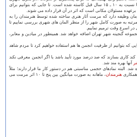
صورت می گیرد، صفر تا صدی نیست و امنیت صد درصدی را حتی برای بانکها هم نمی توان متصور بود. با این همه اگر به آمار نگاه نماییم، سرقت ها نسبت به ۱۰ ـ ۱۵ سال قبل کاسته شده است. تا جایی که بتوانیم برای
 برعهده مسئولان مکانی است که اثر در آن قرار داده می شوند.
ازمان وظیفه دارد که مرمت آثار هنری ساخته شده توسط هنرمندان را به
که این امر به صورت متناوب طی سالیان مختلف انجام شده است. در سال ۱۴۰۱ هم بنا داریم که یک مرتبه به صورت کامل شهر را از منظر المان های شهری بررسی نماییم تا
ی در اسرع وقت ترمیم نماییم.
د المان های فاخر برنزی شهر را به مرور گسترش دهیم و بطور قطع در سال ۱۴۰۱ چند اثر فاخر، به مجموعه گنجینه شهر تهران اضافه خواهد شد. همینطور در میادین و معابر،
ی که بتوانیم از ظرفیت انجمن ها هم استفاده خواهیم کرد تا مردم شاهد
 کاری بسازند که صد درصد مورد تأیید باشد یا اگر انجمن معرفی نکند
ر
آنها بهره مند شد.
ار ماه گذشته بالغ بر ۳۰ سردیس و حدود ۳۰ المان حجمی به سطح شهر افزوده شد. البته نمادهای حجمی مناسبتی هم در دستور کار ما قرار دارند؛ مثلاً
 همکاری
هنرمندان
، ماهانه به صورت میانگین بین پنج تا ۱۰ اثر مرمت می