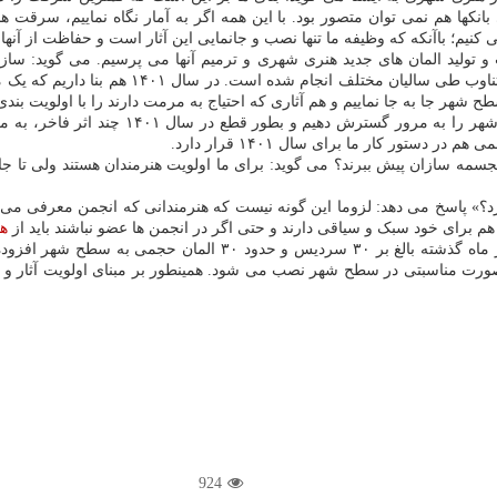
نیم؛ باآنکه که وظیفه ما تنها نصب و جانمایی این آثار است و حفاظت از آنها
ب و تولید المان های جدید هنری شهری و ترمیم آنها می پرسیم. می گوید: س
صورت مستمر و با برنامه ریزی منظم انجام دهد 
طح شهر جا به جا نماییم و هم آثاری که احتیاج به مرمت دارند را با اولویت بند
قادری تصریح می کند: بنا داریم که در سال جدی
ور کار ما برای سال ۱۴۰۱ قرار دارد.
سمه سازان پیش ببرند؟ می گوید: برای ما اولویت هنرمندان هستند ولی تا جای
» پاسخ می دهد: لزوما این گونه نیست که هنرمندانی که انجمن معرفی می کند
م برای خود سبک و سیاقی دارند و حتی اگر در انجمن ها عضو نباشند باید از
هن
او درباره اقداماتی که طی چهار ماه گذشته داشته اند، می گوید: در چه
 صورت مناسبتی در سطح شهر نصب می شود. همینطور بر مبنای اولویت آثار و
924