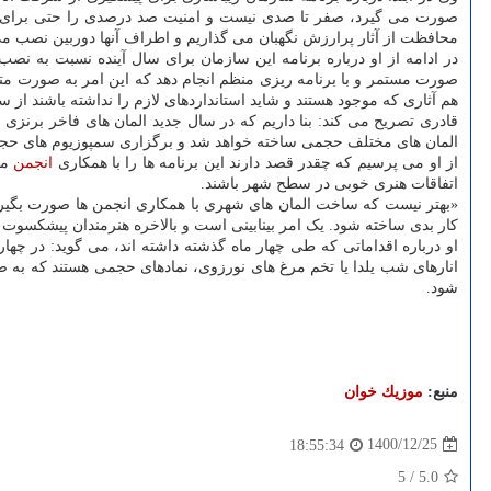
محافظت از آثار پرارزش نگهبان می گذاریم و اطراف آنها دوربین نصب می ک
در ادامه از او درباره برنامه این سازمان برای سال آینده نسبت به نص
هم آثاری که موجود هستند و شاید استانداردهای لازم را نداشته باشند از س
المان های مختلف حجمی ساخته خواهد شد و برگزاری سمپوزیوم های حجمی هم در دست
از او می پرسیم که چقدر قصد دارند این برنامه ها را با همکاری
انجمن
مج
اتفاقات هنری خوبی در سطح شهر باشند.
«بهتر نیست که ساخت المان های شهری با همکاری انجمن ها صورت بگیرد؟
کار بدی ساخته شود. یک امر بینابینی است و بالاخره هنرمندان پیشکسوت ه
انارهای شب یلدا یا تخم مرغ های نورزوی، نمادهای حجمی هستند که به
شود.
منبع:
موزیك خوان
1400/12/25
18:55:34
5
/
5.0