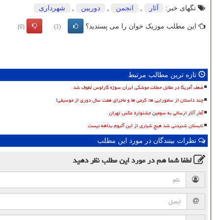
تگهای خبر:
آثار
,
انجمن
,
دوربین
,
شهرداری
این مطلب موزیک خوان را می پسندید؟
(0)
(1)
تازه ترین مطالب مرتبط
ضعف آمریکا در مقابل حملات موشکی ایران سوژه کارلوس لطوف شد
چند داستان از سامورایی ها، گرمی ها و ماجرای هفت سال دوری از موسیقی!
آمار آثار ارسالی به سومین جشنواره عکس تهران
تابستان شنیدنی شد هیچ شیاری از این آلبوم بداهه نیست
نظرات بینندگان در مورد این مطلب
لطفا شما هم
در مورد این مطلب
نظر دهید