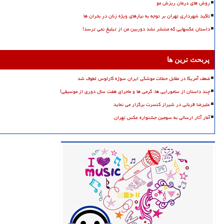
روش های درمان ریزش مو
تاکید شهرداری تهران بر توجه به نیازهای ویژه زنان در بحران ها
داستان عکسهایی که منتشر نشد دوربین من از تبلیغ نمی ترسد!
پربحث ترین ها
ضعف آمریکا در مقابل حملات موشکی ایران سوژه کارلوس لطوف شد
چند داستان از سامورایی ها، گرمی ها و ماجرای هفت سال دوری از موسیقی!
علیرضا قربانی در شیراز کنسرت برگزار می نماید
آمار آثار ارسالی به سومین جشنواره عکس تهران