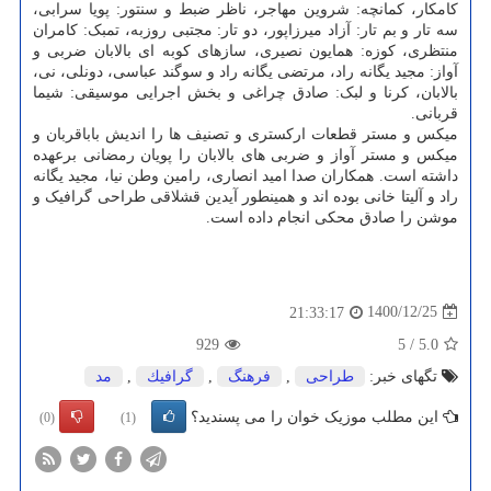
کامکار، کمانچه: شروین مهاجر، ناظر ضبط و سنتور: پویا سرابی،
سه تار و بم تار: آزاد میرزاپور، دو تار: مجتبی روزبه، تمبک: کامران
منتظری، کوزه: همایون نصیری، سازهای کوبه ای بالابان ضربی و
آواز: مجید یگانه راد، مرتضی یگانه راد و سوگند عباسی، دونلی، نی،
بالابان، کرنا و لبک: صادق چراغی و بخش اجرایی موسیقی: شیما
قربانی.
میکس و مستر قطعات ارکستری و تصنیف ها را اندیش باباقربان و
میکس و مستر آواز و ضربی های بالابان را پویان رمضانی برعهده
داشته است. همکاران صدا امید انصاری، رامین وطن نیا، مجید یگانه
راد و آلیتا خانی بوده اند و همینطور آیدین قشلاقی طراحی گرافیک و
موشن را صادق محکی انجام داده است.
1400/12/25
21:33:17
929
5
/
5.0
تگهای خبر:
طراحی
,
فرهنگ
,
گرافیك
,
مد
این مطلب موزیک خوان را می پسندید؟
(0)
(1)