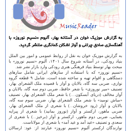
به گزارش موزیک خوان در آستانه بهار، آلبوم «نسیم نوروز» با
آهنگسازی صادق چراغی و آواز اشکان کمانگری منتشر گردید.
به گزارش موزیک خوان به نقل از روابط عمومی و امور بین الملل
بنیاد رودکی، در آستانه شروع سال ۱۴۰۱، آلبوم «نسیم نوروز» با
مبحث بهار توسط بنیاد فرهنگی هنری رودکی وارد بازار نشر شد.
«نسیم نوروز» که با استفاده از سازهای ایرانی شامل سازهای
دستگاهی و اقوام تهیه و ساخته شده است، شامل ۹ قطعه گروه
نوازی، ضربی سه گاه، بالابان و آواز با قصیده ملک الشعرای بهار،
تصنیف «میر نوروزی» با شعر حافظ، ضربی دوم سه گاه، بالابان و
آواز مخالف (دریای آبسکون....) با شعر ملک الشعرای بهار، تصنیف
«مباش نومید» با شعر ملک الشعرای بهار، ضربی سوم سه گاه،
بالابان و آواز (رود خروشان...) با شعری از ملک الشعرای بهار،
ضربی ماهور، ارکستر و آواز (نوروز بمانید) با شعری از پیرایه
یغمایی، ضربی دوم ماهور، ارکستر و آواز (برخیز...) با شعری از
سعدی و تصنیف «عید آمد و عید آمد» با شعری از مولاناست.
نوازندگان ارکستر آلبوم «نسیم نوروز» عبارتند از: عود: ارسالان