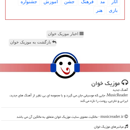
آثار
مد
فرهنگ
جشن
آموزش
جشنواره
بازی
هنر
اخبار موزیک خوان
بازگشت به موزیک خوان
موزیك خوان
آهنگ جدید
MusicReader، جایی که موسیقی جان می گیرد و با مجموعه ای بی نظیر از آهنگ های جدید،
ایرانی و خارجی، روحت را تازه می کند
musicreader.ir - مالکیت معنوی سایت موزیك خوان متعلق به مالکین آن می باشد
میانبرهای موزیك خوان