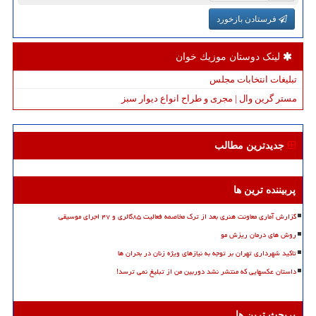
فرستادن بازخورد
لینک دوستان موزیك خوان
تبلیغات انتخابات مجلس
مستر گرین وال | مجری و طراح انواع دیوار سبز
جدیدترین مطالب
پربیننده ترین ها
گزارش آماری معاونت هنری بعد از ترک مخاصمه فعالیت ۸۵گالری و ۴۷ اجرای موسیقی
روش های درمان ریزش مو
تاکید شهرداری تهران بر توجه به نیازهای ویژه زنان در بحران ها
داستان عکسهایی که منتشر نشد دوربین من از تبلیغ نمی ترسد!
پربحث ترین ها