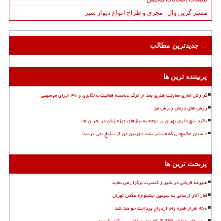
مستر گرین وال | مجری و طراح انواع دیوار سبز
جدیدترین مطالب
پربیننده ترین ها
گزارش آماری معاونت هنری بعد از ترک مخاصمه فعالیت ۸۵گالری و ۴۷ اجرای موسیقی
روش های درمان ریزش مو
تاکید شهرداری تهران بر توجه به نیازهای ویژه زنان در بحران ها
داستان عکسهایی که منتشر نشد دوربین من از تبلیغ نمی ترسد!
پربحث ترین ها
علیرضا قربانی در شیراز کنسرت برگزار می نماید
آمار آثار ارسالی به سومین جشنواره عکس تهران
۴۵۰ هزار فقره وام ازدواج پرداخت خواهد شد
سمن های جوانان 250 کارگاه مهارت افزایی برگزار کردند