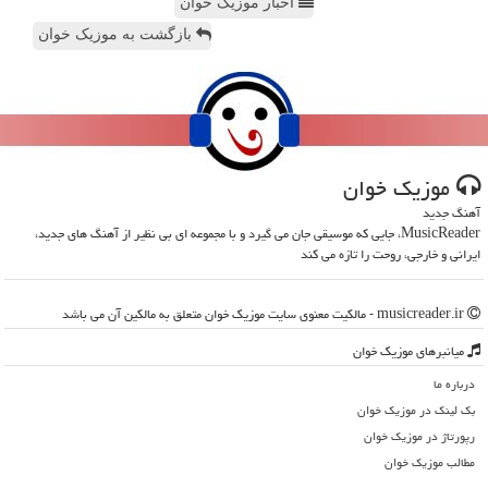
اخبار موزیک خوان
بازگشت به موزیک خوان
موزیك خوان
آهنگ جدید
MusicReader، جایی که موسیقی جان می گیرد و با مجموعه ای بی نظیر از آهنگ های جدید،
ایرانی و خارجی، روحت را تازه می کند
musicreader.ir - مالکیت معنوی سایت موزیك خوان متعلق به مالکین آن می باشد
میانبرهای موزیك خوان
درباره ما
بک لینک در موزیك خوان
رپورتاژ در موزیك خوان
مطالب موزیك خوان