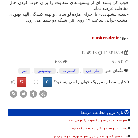
خوب کن بسته ای از پیشنهادهای متفاوت را برای خوب کردن حال
مخاطب عرضه نماید.
«بسته پیشنهادی» با اجرای مژده لواسانی و تهیه کنندگی الهه بهبودی
امشب حوالی ساعت ۱۹ روی آنتن شبکه دو سیما می رود.
منبع:
musicreader.ir
1400/12/29
12:49:18
658
5
/
5.0
تگهای خبر:
طراحی
,
كنسرت
,
موسیقی
,
هنر
این مطلب موزیک خوان را می پسندید؟
(0)
(1)
تازه ترین مطالب مرتبط
علیرضا قربانی در شیراز کنسرت برگزار می نماید
زیست اثر روایت زندگی از دریچه رنگ و بوم
تجربه های یک خواننده از اجرای آثار عاشورایی در بین مردم