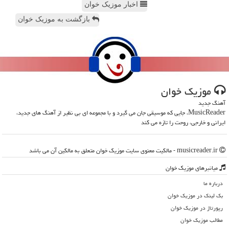
اخبار موزیک خوان
بازگشت به موزیک خوان
موزیك خوان
آهنگ جدید
MusicReader، جایی که موسیقی جان می گیرد و با مجموعه ای بی نظیر از آهنگ های جدید،
ایرانی و خارجی، روحت را تازه می کند
musicreader.ir - مالکیت معنوی سایت موزیك خوان متعلق به مالکین آن می باشد
میانبرهای موزیك خوان
درباره ما
بک لینک در موزیك خوان
رپورتاژ در موزیك خوان
مطالب موزیك خوان