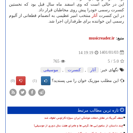
این در حالی است که وی اسفند ماه سال قبل بود که نخستین
کنسرت رسمی خودرا پیش روی مخاطبان قرار داد.
در این کنسرت
آثار
منتخب امیر عظیمی به انضمام قطعاتی از آلبوم
رسمی این خواننده برای طرفداران اجرا شد.
منبع:
musicreader.ir
1401/01/03
14:19:19
765
5
/
5.0
تگهای خبر:
آثار
,
كنسرت
,
موسیقی
این مطلب موزیک خوان را می پسندید؟
(0)
(1)
تازه ترین مطالب مرتبط
ضعف آمریکا در مقابل حملات موشکی ایران سوژه کارلوس لطوف شد
چند داستان از سامورایی ها، گرمی ها و ماجرای هفت سال دوری از موسیقی!