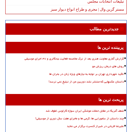
تبلیغات انتخابات مجلس
مستر گرین وال | مجری و طراح انواع دیوار سبز
جدیدترین مطالب
پربیننده ترین ها
گزارش آماری معاونت هنری بعد از ترک مخاصمه فعالیت ۸۵گالری و ۴۷ اجرای موسیقی
روش های درمان ریزش مو
تاکید شهرداری تهران بر توجه به نیازهای ویژه زنان در بحران ها
داستان عکسهایی که منتشر نشد دوربین من از تبلیغ نمی ترسد!
پربحث ترین ها
ضعف آمریکا در مقابل حملات موشکی ایران سوژه کارلوس لطوف شد
چند داستان از سامورایی ها، گرمی ها و ماجرای هفت سال دوری از موسیقی!
علیرضا قربانی در شیراز کنسرت برگزار می نماید