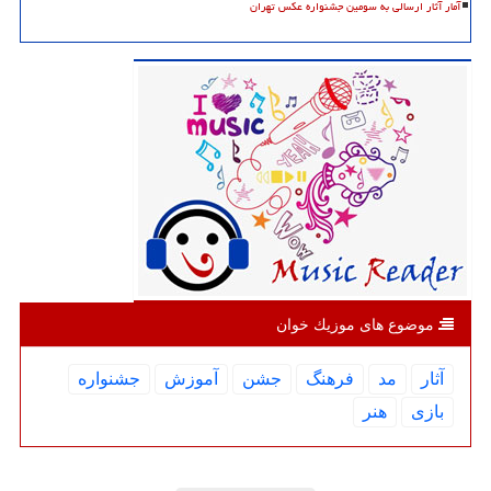
آمار آثار ارسالی به سومین جشنواره عکس تهران
موضوع های موزیك خوان
آثار
مد
فرهنگ
جشن
آموزش
جشنواره
بازی
هنر