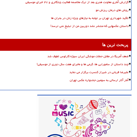
گزارش آماری معاونت هنری بعد از ترک مخاصمه فعالیت ۸۵گالری و ۴۷ اجرای موسیقی
روش های درمان ریزش مو
تاکید شهرداری تهران بر توجه به نیازهای ویژه زنان در بحران ها
داستان عکسهایی که منتشر نشد دوربین من از تبلیغ نمی ترسد!
پربحث ترین ها
ضعف آمریکا در مقابل حملات موشکی ایران سوژه کارلوس لطوف شد
چند داستان از سامورایی ها، گرمی ها و ماجرای هفت سال دوری از موسیقی!
علیرضا قربانی در شیراز کنسرت برگزار می نماید
آمار آثار ارسالی به سومین جشنواره عکس تهران