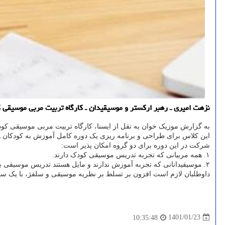
نزهت امیری ـ رهبر ارکستر و موسیقیدان ـ کارگاه تربیت مربی موسیقی ک
به گزارش موزیک خوان به نقل از ایسنا، کارگاه تربیت مربی موسیقی کود
این کلاس برای طراحی و برنامه ریزی یک دوره کامل آموزش به کودکان ـ ۴ تا ۹ سال ـ برمبنای پنج جلد کتاب های تازه نشر یافته نزهت امیری برگزار می شو
شرکت در این دوره برای دو گروه امکان پذیر است:
۱. همه مربیانی که تجربه تدریس موسیقی کودک دارند.
۲. موسیقیدانانی که تجربه آموزش ندارند و مایل هستند تدریس موسیقی به کودکان (۴ تا ۹ سال) را به شیوه علمی شروع کنند.
داوطلبان لازم است افزون بر تسلط بر نظریه موسیقی و سلفژ، با یک ساز
1401/01/23
10:35:48