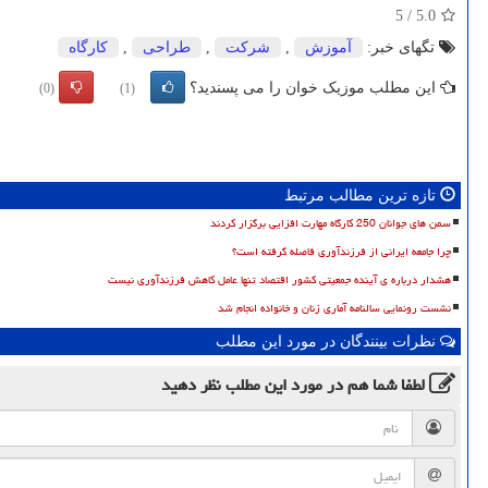
5
/
5.0
تگهای خبر:
آموزش
,
شركت
,
طراحی
,
كارگاه
این مطلب موزیک خوان را می پسندید؟
(0)
(1)
تازه ترین مطالب مرتبط
سمن های جوانان 250 کارگاه مهارت افزایی برگزار کردند
چرا جامعه ایرانی از فرزندآوری فاصله گرفته است؟
هشدار درباره ی آینده جمعیتی کشور اقتصاد تنها عامل کاهش فرزندآوری نیست
نشست رونمایی سالنامه آماری زنان و خانواده انجام شد
نظرات بینندگان در مورد این مطلب
لطفا شما هم
در مورد این مطلب
نظر دهید