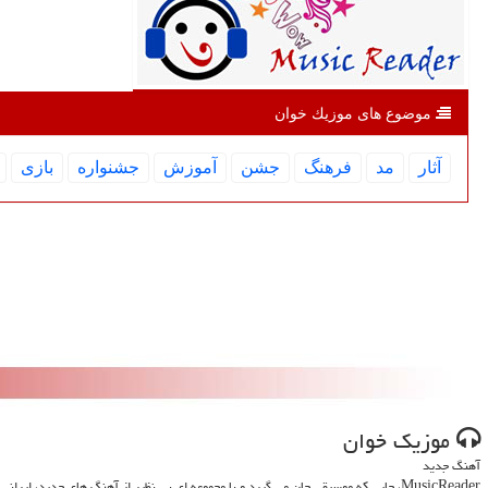
موضوع های موزیك خوان
آثار
مد
فرهنگ
جشن
آموزش
جشنواره
بازی
موزیك خوان
آهنگ جدید
MusicReader، جایی که موسیقی جان می گیرد و با مجموعه ای بی نظیر از آهنگ های جدید، ایرانی و خارجی، روحت را تازه می کند