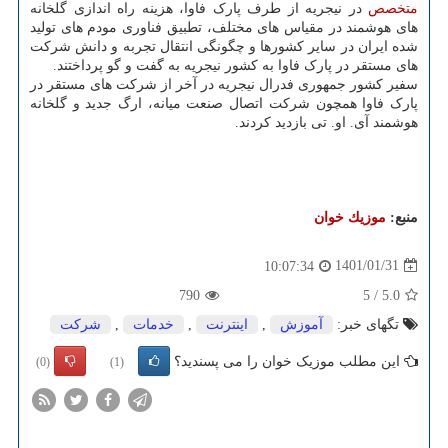
متخصص
در نیجریه از طرف پارک فاوا، هزینه راه اندازی گلخانه
های هوشمند در مقیاس های مختلف، تطبیق فناوری مودم های تولید
شده ایران در سایر کشورها و چگونگی انتقال تجربه و دانش شرکت
های مستقر در پارک فاوا به کشور نیجریه به گفت و گو پرداختند.
سفیر کشور جمهوری فدرال نیجریه در آخر از شرکت های مستقر در
پارک فاوا همچون شرکت اتصال صنعت میانه، ارگ جدید و گلخانه
هوشمند آی. او. تی بازدید کردند.
منبع:
موزیك خوان
1401/01/31
10:07:34
790
5
/
5.0
تگهای خبر:
آموزش
,
اینترنت
,
خدمات
,
شركت
این مطلب موزیک خوان را می پسندید؟
(0)
(1)