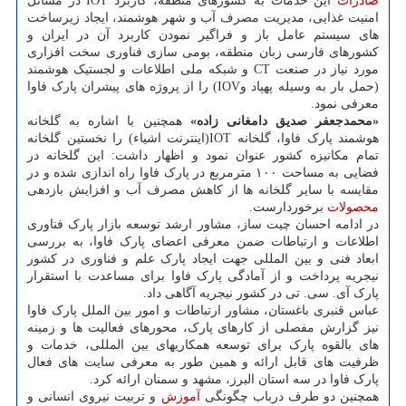
صادرات
این خدمات به کشورهای منطقه، کاربرد IOT در مسائل
امنیت غذایی، مدیریت مصرف آب و شهر هوشمند، ایجاد زیرساخت
های سیستم عامل باز و فراگیر نمودن کاربرد آن در ایران و
کشورهای فارسی زبان منطقه، بومی سازی فناوری سخت افزاری
مورد نیاز در صنعت CT و شبکه ملی اطلاعات و لجستیک هوشمند
(حمل بار به وسیله پهپاد وIOV) را از پروژه های پیشران پارک فاوا
معرفی نمود.
«محمدجعفر صدیق دامغانی زاده»
همچنین با اشاره به گلخانه
هوشمند پارک فاوا، گلخانه IOT(اینترنت اشیاء) را نخستین گلخانه
تمام مکانیزه کشور عنوان نمود و اظهار داشت: این گلخانه در
فضایی به مساحت ۱۰۰ مترمربع در پارک فاوا راه اندازی شده و در
مقایسه با سایر گلخانه ها از کاهش مصرف آب و افزایش بازدهی
محصولات
برخوردارست.
در ادامه احسان چیت ساز، مشاور ارشد توسعه بازار پارک فناوری
اطلاعات و ارتباطات ضمن معرفی اعضای پارک فاوا، به بررسی
ابعاد فنی و بین المللی جهت ایجاد پارک علم و فناوری در کشور
نیجریه پرداخت و از آمادگی پارک فاوا برای مساعدت با استقرار
پارک آی. سی. تی در کشور نیجریه آگاهی داد.
عباس قنبری باغستان، مشاور ارتباطات و امور بین الملل پارک فاوا
نیز گزارش مفصلی از کارهای پارک، محورهای فعالیت ها و زمینه
های بالقوه پارک برای توسعه همکاریهای بین المللی، خدمات و
ظرفیت های قابل ارائه و همین طور به معرفی سایت های فعال
پارک فاوا در سه استان البرز، مشهد و سمنان ارائه کرد.
همچنین دو طرف درباب چگونگی
آموزش
و تربیت نیروی انسانی و