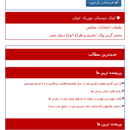
فرستادن بازخورد
لینک دوستان موزیك خوان
تبلیغات انتخابات مجلس
مستر گرین وال | مجری و طراح انواع دیوار سبز
جدیدترین مطالب
پربیننده ترین ها
گزارش آماری معاونت هنری بعد از ترک مخاصمه فعالیت ۸۵گالری و ۴۷ اجرای موسیقی
روش های درمان ریزش مو
تاکید شهرداری تهران بر توجه به نیازهای ویژه زنان در بحران ها
داستان عکسهایی که منتشر نشد دوربین من از تبلیغ نمی ترسد!
پربحث ترین ها