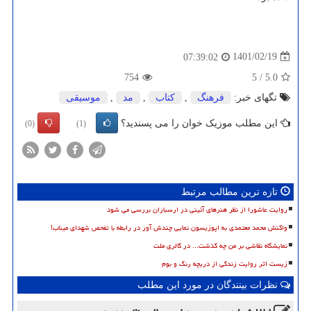
1401/02/19
07:39:02
754
5
/
5.0
تگهای خبر:
فرهنگ
,
كتاب
,
مد
,
موسیقی
این مطلب موزیک خوان را می پسندید؟
(0)
(1)
تازه ترین مطالب مرتبط
روایت عاشورا از نظر هنرهای آئینی در ارسباران بررسی می شود
واکنش محمد معتمدی به اپوزیسون نمایی چندش آور در رابطه با تفحص شهدای میناب!
نمایشگاه نقاشی بر من چه گذشت... در گالری ملت
زیست اثر روایت زندگی از دریچه رنگ و بوم
نظرات بینندگان در مورد این مطلب