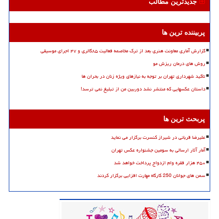
جدیدترین مطالب
پربیننده ترین ها
گزارش آماری معاونت هنری بعد از ترک مخاصمه فعالیت ۸۵گالری و ۴۷ اجرای موسیقی
روش های درمان ریزش مو
تاکید شهرداری تهران بر توجه به نیازهای ویژه زنان در بحران ها
داستان عکسهایی که منتشر نشد دوربین من از تبلیغ نمی ترسد!
پربحث ترین ها
علیرضا قربانی در شیراز کنسرت برگزار می نماید
آمار آثار ارسالی به سومین جشنواره عکس تهران
۴۵۰ هزار فقره وام ازدواج پرداخت خواهد شد
سمن های جوانان 250 کارگاه مهارت افزایی برگزار کردند