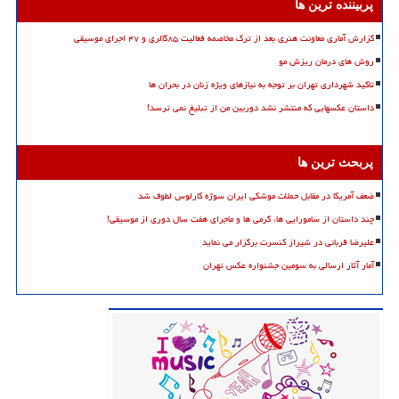
پربیننده ترین ها
گزارش آماری معاونت هنری بعد از ترک مخاصمه فعالیت ۸۵گالری و ۴۷ اجرای موسیقی
روش های درمان ریزش مو
تاکید شهرداری تهران بر توجه به نیازهای ویژه زنان در بحران ها
داستان عکسهایی که منتشر نشد دوربین من از تبلیغ نمی ترسد!
پربحث ترین ها
ضعف آمریکا در مقابل حملات موشکی ایران سوژه کارلوس لطوف شد
چند داستان از سامورایی ها، گرمی ها و ماجرای هفت سال دوری از موسیقی!
علیرضا قربانی در شیراز کنسرت برگزار می نماید
آمار آثار ارسالی به سومین جشنواره عکس تهران