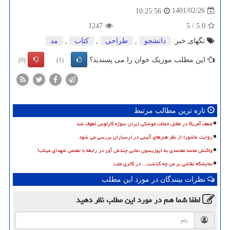
1401/02/26
10:25:56
1247
5
/
5.0
تگهای خبر:
دانشجو
,
طراحی
,
كتاب
,
مد
این مطلب موزیک خوان را می پسندید؟
(0)
(1)
تازه ترین مطالب مرتبط
ضعف آمریکا در مقابل حملات موشکی ایران سوژه کارلوس لطوف شد
روایت عاشورا از نظر هنرهای آئینی در ارسباران بررسی می شود
واکنش محمد معتمدی به اپوزیسون نمایی چندش آور در رابطه با تفحص شهدای میناب!
نمایشگاه نقاشی بر من چه گذشت... در گالری ملت
نظرات بینندگان در مورد این مطلب
لطفا شما هم
در مورد این مطلب
نظر دهید