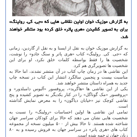
به گزارش موزیک خوان اولین نقاشی هایی که «جی. کی. رولینگ»
برای به تصویر کشیدن «هری پاتر» خلق کرده بود منتشر خواهند
شد.
به گزارش موزیک خوان به نقل از ایسنا و به نقل از گاردین، زمانی
که «جی. کی. رولینگ» کتاب «هری پاتر و سنگ جادو» را نوشت،
شخصیت ها را فقط بواسطه کلمات خلق نکرد، او برای این
شخصیت ها تصویرگری هم کرد.
این نقاشی ها در زمان چاپ کتاب در آن منتشر نشدند، اما حالا به
مناسبت بیست و پنجمین سالگرد انتشار این کتاب در نسخه چاپ
جدید به همراه داستان منتشر خواهند شد.
یکی از این نقاشی ها «هاگرید»، پروفسور «آلبوس دامبلدور» و
«پروفسور «مک گوناگل» را در کنار یکدیگر به تصویر کشیده و پنج
نقاشی کوچک نیز «خیابان دیاگون» را به معرض نمایش گذاشته
است.
تمامی این نقاشی ها اولین احساسات «رولینگ» را نسبت به
شخصیت هایی نشان می دهند که حالا برای کودکان سراسر جهان
شناخته شده هستند. تا حالا بیش از ۵۰۰ میلیون نسخه از مجموعه
کتاب های «هری پاتر» در سراسر جهان به فروش رسیده و به ۸۰
زبان جهان ترجمه شده است.