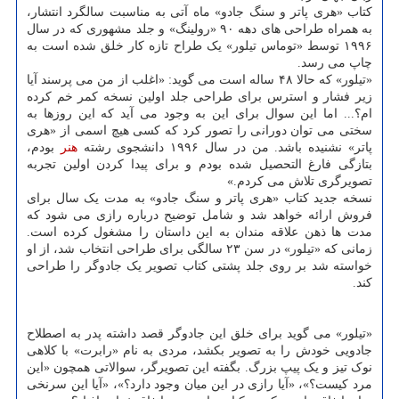
کتاب «هری پاتر و سنگ جادو» ماه آتی به مناسبت سالگرد انتشار،
به همراه طراحی های دهه ۹۰ «رولینگ» و جلد مشهوری که در سال
۱۹۹۶ توسط «توماس تیلور» یک طراح تازه کار خلق شده است به
چاپ می رسد.
«تیلور» که حالا ۴۸ ساله است می گوید: «اغلب از من می پرسند آیا
زیر فشار و استرس برای طراحی جلد اولین نسخه کمر خم کرده
ام؟... اما این سوال برای این به وجود می آید که این روزها به
سختی می توان دورانی را تصور کرد که کسی هیچ اسمی از «هری
پاتر» نشنیده باشد. من در سال ۱۹۹۶ دانشجوی رشته
هنر
بودم،
بتازگی فارغ التحصیل شده بودم و برای پیدا کردن اولین تجربه
تصویرگری تلاش می کردم.»
نسخه جدید کتاب «هری پاتر و سنگ جادو» به مدت یک سال برای
فروش ارائه خواهد شد و شامل توضیح درباره رازی می شود که
مدت ها ذهن علاقه مندان به این داستان را مشغول کرده است.
زمانی که «تیلور» در سن ۲۳ سالگی برای طراحی انتخاب شد، از او
خواسته شد بر روی جلد پشتی کتاب تصویر یک جادوگر را طراحی
کند.
«تیلور» می گوید برای خلق این جادوگر قصد داشته پدر به اصطلاح
جادویی خودش را به تصویر بکشد، مردی به نام «رابرت» با کلاهی
نوک تیز و یک پیپ بزرگ. بگفته این تصویرگر، سوالاتی همچون «این
مرد کیست؟»، «آیا رازی در این میان وجود دارد؟»، «آیا این سرنخی