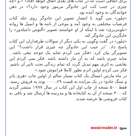
برای اتفاقی است که در کتاب های بعدی اتفاق خواهد افتاد؟ » و «چه
چیزی در جیب کت این جادوگر مرموز وجود دارد؟» در ذهن
خوانندگان به وجود آمده بود.
«تیلور» می گوید با انتشار تصویر این جادوگر روی جلد کتاب
فرضیات مختلفی به وجود آمد و موجی از نامه ها و ایمیل ها روانه
«بلومزبری» شد تا اینکه از او خواستند تصویر «آلبوس دامبلدور» را
جایگزین این جادوگر کند.
«تیلور» در گفت وگویی به یکی دیگر از سوالات طرفداران این کتاب
پاسخ داد. "در جیب این جادوگر چه چیزی قرار داشت؟" این
تصویرگر بیان کرد: «فکر می کردم شاید یک جوجه تیغی باشد...
شاید چیزی باشد که به آن نیاز داشته باشد. فکر نمی کردم این
نقاشی به اثری مهم تبدیل گردد که تمام زندگی تحت تاثیر آن باشم.
فکر می کردم اولین اثرم بطور کاملا فراموش شود.»
در ماه مارس امسال یک کتاب بسیار سالم از اولین چاپ «هری پاتر
و سنگ جادو» در یک مزایده به قیمت ۶۹، ۰۰۰ پوند به فروش رسید.
فقط ۵۰۰ نسخه از چاپ اول این کتاب در سال ۱۹۹۷ منتشر گردید
که ۳۰۰ نسخه از آن به کتابخانه ها و مدرسه ها ارسال شد و باقی به
کتاب فروشی ها عرضه شدند.
منبع:
musicreader.ir