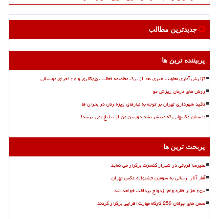
جدیدترین مطالب
پربیننده ترین ها
گزارش آماری معاونت هنری بعد از ترک مخاصمه فعالیت ۸۵گالری و ۴۷ اجرای موسیقی
روش های درمان ریزش مو
تاکید شهرداری تهران بر توجه به نیازهای ویژه زنان در بحران ها
داستان عکسهایی که منتشر نشد دوربین من از تبلیغ نمی ترسد!
پربحث ترین ها
علیرضا قربانی در شیراز کنسرت برگزار می نماید
آمار آثار ارسالی به سومین جشنواره عکس تهران
۴۵۰ هزار فقره وام ازدواج پرداخت خواهد شد
سمن های جوانان 250 کارگاه مهارت افزایی برگزار کردند