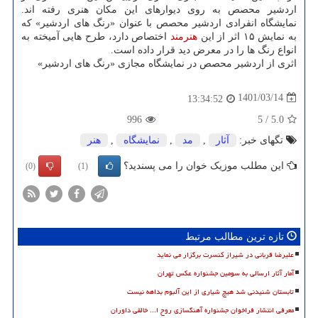
اردشیر محصص به روی دیوارهای این مکان هنری رفته اند.
نمایشگاه انفرادی اردشیر محصص با عنوان «رنگ های اردشیر» که
به نمایش ۱۵ اثر از این
هنرمند
اختصاص دارد، طرح هایی آمیخته به
انواع رنگ ها را در معرض دید قرار داده است.
اثری از اردشیر محصص در نمایشگاه مجازی «رنگ های اردشیر»
1401/03/14
13:34:52
996
5
/
5.0
تگهای خبر:
آثار
,
مد
,
نمایشگاه
,
هنر
این مطلب موزیک خوان را می پسندید؟
(0)
(1)
تازه ترین مطالب مرتبط
علیرضا قربانی در شیراز کنسرت برگزار می نماید
آمار آثار ارسالی به سومین جشنواره عکس تهران
تابستان شنیدنی شد هیچ شیاری از این آلبوم بداهه نیست
معرفی انتشار فراخوان جشنواره آهنگسازی روح ا... خالقی داوران