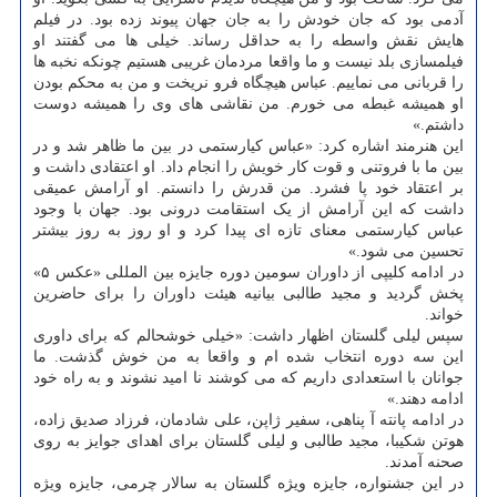
آدمی بود که جان خودش را به جان جهان پیوند زده بود. در فیلم
هایش نقش واسطه را به حداقل رساند. خیلی ها می گفتند او
فیلمسازی بلد نیست و ما واقعا مردمان غریبی هستیم چونکه نخبه ها
را قربانی می نماییم. عباس هیچگاه فرو نریخت و من به محکم بودن
او همیشه غبطه می خورم. من نقاشی های وی را همیشه دوست
داشتم.»
این هنرمند اشاره کرد: «عباس کیارستمی در بین ما ظاهر شد و در
بین ما با فروتنی و قوت کار خویش را انجام داد. او اعتقادی داشت و
بر اعتقاد خود پا فشرد. من قدرش را دانستم. او آرامش عمیقی
داشت که این آرامش از یک استقامت درونی بود. جهان با وجود
عباس کیارستمی معنای تازه ای پیدا کرد و او روز به روز بیشتر
تحسین می شود.»
در ادامه کلیپی از داوران سومین دوره جایزه بین المللی «عکس ۵»
پخش گردید و مجید طالبی بیانیه هیئت داوران را برای حاضرین
خواند.
سپس لیلی گلستان اظهار داشت: «خیلی خوشحالم که برای داوری
این سه دوره انتخاب شده ام و واقعا به من خوش گذشت. ما
جوانان با استعدادی داریم که می کوشند نا امید نشوند و به راه خود
ادامه دهند.»
در ادامه پانته آ پناهی، سفیر ژاپن، علی شادمان، فرزاد صدیق زاده،
هوتن شکیبا، مجید طالبی و لیلی گلستان برای اهدای جوایز به روی
صحنه آمدند.
در این جشنواره، جایزه ویژه گلستان به سالار چرمی، جایزه ویژه