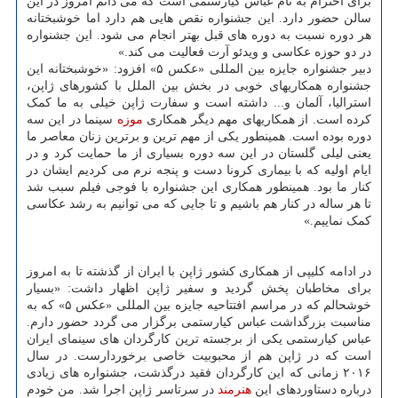
برای احترام به نام عباس کیارستمی است که می دانم امروز در این
سالن حضور دارد. این جشنواره نقص هایی هم دارد اما خوشبختانه
هر دوره نسبت به دوره های قبل بهتر انجام می شود. این جشنواره
در دو حوزه عکاسی و ویدئو آرت فعالیت می کند.»
دبیر جشنواره جایزه بین المللی «عکس ۵» افزود: «خوشبختانه این
جشنواره همکاریهای خوبی در بخش بین الملل با کشورهای ژاپن،
استرالیا، آلمان و... داشته است و سفارت ژاپن خیلی به ما کمک
کرده است. از همکاریهای مهم دیگر همکاری
موزه
سینما در این سه
دوره بوده است. همینطور یکی از مهم ترین و برترین زنان معاصر ما
یعنی لیلی گلستان در این سه دوره بسیاری از ما حمایت کرد و در
ایام اولیه که با بیماری کرونا دست و پنجه نرم می کردیم ایشان در
کنار ما بود. همینطور همکاری این جشنواره با فوجی فیلم سبب شد
تا هر ساله در کنار هم باشیم و تا جایی که می توانیم به رشد عکاسی
کمک نماییم.»
در ادامه کلیپی از همکاری کشور ژاپن با ایران از گذشته تا به امروز
برای مخاطبان پخش گردید و سفیر ژاپن اظهار داشت: «بسیار
خوشحالم که در مراسم افتتاحیه جایزه بین المللی «عکس ۵» که به
مناسبت بزرگداشت عباس کیارستمی برگزار می گردد حضور دارم.
عباس کیارستمی یکی از برجسته ترین کارگردان های سینمای ایران
است که در ژاپن هم از محبوبیت خاصی برخوردارست. در سال
۲۰۱۶ زمانی که این کارگردان فقید درگذشت، جشنواره های زیادی
درباره دستاوردهای این
هنرمند
در سرتاسر ژاپن اجرا شد. من خودم