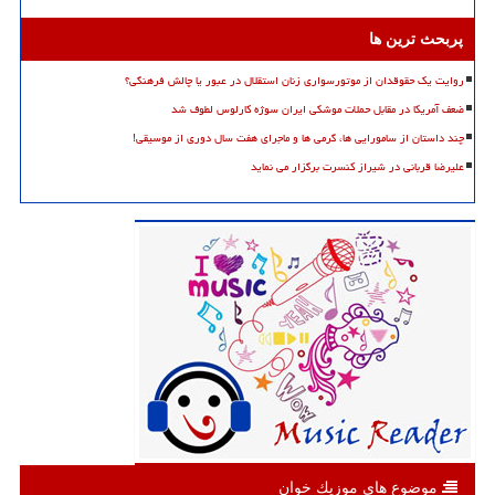
پربحث ترین ها
روایت یک حقوقدان از موتورسواری زنان استقلال در عبور یا چالش فرهنگی؟
ضعف آمریکا در مقابل حملات موشکی ایران سوژه کارلوس لطوف شد
چند داستان از سامورایی ها، گرمی ها و ماجرای هفت سال دوری از موسیقی!
علیرضا قربانی در شیراز کنسرت برگزار می نماید
موضوع های موزیك خوان