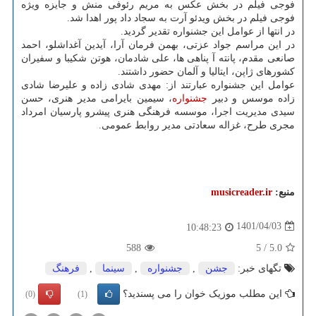
فوجی فیلم در بخش عکس به مریم رئوفی منش و جایزه ویژه
فوجی فیلم در بخش ویدئو آرت به سجاد داد پور اهدا شد.
در انتها از عوامل این جشنواره تقدیر گردید.
در این مراسم جواد عزتی، بهمن فرمان آرا، آیدین آغداشلو، احمد
صانعی مقدم، پانته آ پناهی ها، علی شادمان، هوتن شکیبا و سفیران
کشورهای ژاپن، ایتالیا و آلمان حضور داشتند.
عوامل این جشنواره عبارتند از: مهدی شادی زاده و علیرضا شادی
زاده موسس و دبیر
جشنواره
، سیمین بایرامی مدیر هنری، حسن
سیدی مدیریت اجرا، موسسه فرهنگی هنری پیشرو پارسیان امرداد
مجری طرح، غزاله سعادتی مدیر روابط عمومی.
منبع:
musicreader.ir
1401/04/03
10:48:23
588
5
/
5.0
تگهای خبر:
جشن
,
جشنواره
,
سینما
,
فرهنگ
این مطلب موزیک خوان را می پسندید؟
(0)
(1)