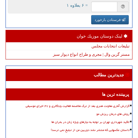
= ۶ بعلاوه ۱
فرستادن بازخورد
لینک دوستان موزیك خوان
تبلیغات انتخابات مجلس
مستر گرین وال | مجری و طراح انواع دیوار سبز
جدیدترین مطالب
پربیننده ترین ها
گزارش آماری معاونت هنری بعد از ترک مخاصمه فعالیت ۸۵گالری و ۴۷ اجرای موسیقی
روش های درمان ریزش مو
تاکید شهرداری تهران بر توجه به نیازهای ویژه زنان در بحران ها
داستان عکسهایی که منتشر نشد دوربین من از تبلیغ نمی ترسد!