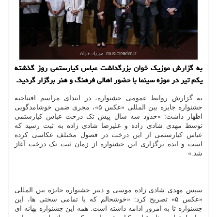
به گزارش موزیک خوان بزرگداشت عباس کیارستمی روز گذشته
یکم تیر در موزه سینما با حضور اهالی فرهنگ و هنر برگزار گردید.
به گزارش روابط عمومی جشنواره، در ابتدای مراسم افتتاحیه
جشنواره جایزه بین المللی «عکس ۵»، مجری ضمن خوشامدگویی
اظهار داشت: «حدود سه سال پیش تک درخت عباس کیارستمی
توسط مهدی شادی زاده و علیرضا شادی زاده به ثبت رسید که
عباس کیارستمی از این درخت در فصول مختلف عکاسی کرده
است و ایده برگزاری این جشنواره از زمان ثبت تک درخت آغاز
شد.»
سپس مهدی شادی زاده موسی و دبیر جشنواره جایزه بین المللی
«عکس ۵» تصریح کرد: «خوشحالم که با تمامی سختی ها، این
جشنواره تا به امروز ادامه داشته است. همه این جشنواره بهانه ای