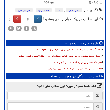
976
5
/
5.0
تگهای خبر:
طراحی
,
مد
,
معماری
,
موسیقی
این مطلب موزیک خوان را می پسندید؟
(0)
(1)
تازه ترین مطالب مرتبط
ضعف آمریکا در مقابل حملات موشکی ایران سوژه کارلوس لطوف شد
واکنش محمد معتمدی به اپوزیسون نمایی چندش آور در رابطه با تفحص شهدای میناب!
نمایشگاه نقاشی بر من چه گذشت... در گالری ملت
تأکید ایران و پاکستان بر گسترش همکاریهای حوزه زنان
نظرات بینندگان در مورد این مطلب
لطفا شما هم
در مورد این مطلب
نظر دهید