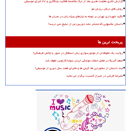
گزارش آماری معاونت هنری بعد از ترک مخاصمه فعالیت ۸۵گالری و ۴۷ اجرای موسیقی
روش های درمان ریزش مو
تاکید شهرداری تهران بر توجه به نیازهای ویژه زنان در بحران ها
داستان عکسهایی که منتشر نشد دوربین من از تبلیغ نمی ترسد!
پربحث ترین ها
روایت یک حقوقدان از موتورسواری زنان استقلال در عبور یا چالش فرهنگی؟
ضعف آمریکا در مقابل حملات موشکی ایران سوژه کارلوس لطوف شد
چند داستان از سامورایی ها، گرمی ها و ماجرای هفت سال دوری از موسیقی!
علیرضا قربانی در شیراز کنسرت برگزار می نماید