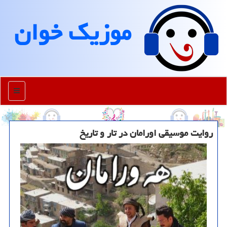
موزیك خوان
منو
روایت موسیقی اورامان در تار و تاریخ