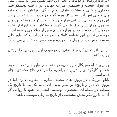
«درباره اورامان و قدمت تاریخی این شهر همین بس که مدتی پیش
به عنوان بیست و ششمین میراث جهانی ایران ثبت یونسکو شد.
معماری پلکانی و ساخت بناهای تمام سنگی اورامان تخت و خانه
های دیدنی اش آنرا به شکل هرم گونه درآورده است که در راس
این هرم قلعه ای باستانی قرار دارد. پیشینه سکونت منطقه اورامان
به چهل هزار سال قبل بازمی گردد و ساکنان اولیه اورامان تخت
مردمان کرتو بودند که در هزاره هشتم پیش از میلاد می زیسته اند.
موسیقی نیز در این منطقه کاملا منحصر به فرد است که بطور کلی
به سه بخش «سیاه چمان»، «خورده بزم» و «چپله» تقسیم می شود.
در این اثر تلاش کردم قسمتی از موسیقی این سرزمین را برایتان
روایت کنم.
ویدیویِ تابلو موزیکالِ «اورامان» در منطقه ی «اورامان تخت» ضبط
شده و کارگردانی و تدوینِ «اورامان» را مرتضی حاج محمدی انجام
داده است.
تابلو موزیکال در پروژه های مختلف تعاریف متفاوتی دارد. اما در
پروژه ی «تار و تاریخ» بر طبق پدیده ای مانند یک بنا، یا تاریخِ یک
منطقه در نقطه ای مشخص، موسیقی ایجاد می شود تا روایت گرِ
آن بنا یا روایتگر بخش مشخصی از تاریخ به زبان موسیقی باشد.
1401/04/19
14:05:34