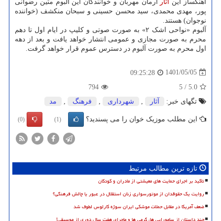
آهنگساز این
آثار
آرمان مهربان و خوانندگان این آلبوم متین رضوانی
پور، مهدی محمدی، سید محسن حسینی و سبحان منکشف (خواننده
نوجوان) هستند.
آلبوم «نواحی اشک ۲» به صورت صوتی و کلیپ در ایام اول تا دهم
محرم به صورت مجازی و عمومی انتشار خواهد یافت و بعد از دهه
اول محرم به صورت آلبوم در دسترس عموم قرار خواهد گرفت.
1401/05/05
09:25:28
794
5
/
5.0
تگهای خبر:
آثار
,
شهرداری
,
فرهنگ
,
مد
این مطلب موزیک خوان را می پسندید؟
(0)
(1)
تازه ترین مطالب مرتبط
تاکید بر اجرای حمایت های معیشتی از مادران و کودکان
روایت یک حقوقدان از موتورسواری زنان استقلال در عبور یا چالش فرهنگی؟
ضعف آمریکا در مقابل حملات موشکی ایران سوژه کارلوس لطوف شد
چند داستان از سامورایی ها، گرمی ها و ماجرای هفت سال دوری از موسیقی!