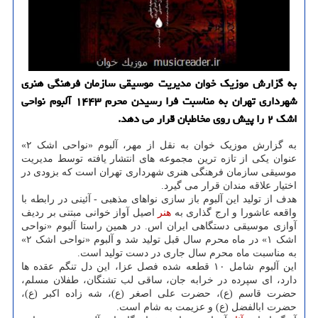
به گزارش موزیک خوان مدیریت موسیقی سازمان فرهنگی هنری
شهرداری تهران به مناسبت فرا رسیدن محرم ۱۴۴۳ آلبوم نواحی
اشک ۲ را پیش روی مخاطبان قرار می دهد.
به گزارش موزیک خوان به نقل از مهر، آلبوم «نواحی اشک ۲»
عنوان یکی از تازه ترین مجموعه های انتشار یافته توسط مدیریت
موسیقی سازمان فرهنگی هنری شهرداری تهران است که بزودی در
اختیار علاقه مندان قرار می گیرد.
هدف از تولید این آلبوم باز سازی نواهای مذهبی - آئینی در رابطه با
واقعه عاشورا و ارج گذاری به
هنر
اصیل آواز خوانی مبتنی بر ردیف
آوازی موسیقی دستگاهی ایران اس. در همین راستا آلبوم «نواحی
اشک ۱» در ماه محرم سال قبل تولید شد و آلبوم «نواحی اشک ۲»
به مناسبت ماه محرم سال جاری در دست تولید است.
این آلبوم شامل ۱۰ قطعه شده فصل عزا، این دل تنگم عقده ها
دارد، ای سپرده در خرابه جان، ساقی لب تشنگان، طفلان مسلم،
حضرت قاسم (ع)، حضرت علی اصغر (ع)، شه زاده اکبر (ع)،
حضرت ابالفضل (ع) و عزیمت به شام است.