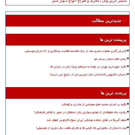
مستر گرین وال | مجری و طراح انواع دیوار سبز
جدیدترین مطالب
پربیننده ترین ها
گزارش آماری معاونت هنری بعد از ترک مخاصمه فعالیت ۸۵گالری و ۴۷ اجرای موسیقی
روش های درمان ریزش مو
تاکید شهرداری تهران بر توجه به نیازهای ویژه زنان در بحران ها
داستان عکسهایی که منتشر نشد دوربین من از تبلیغ نمی ترسد!
پربحث ترین ها
تاکید بر اجرای حمایت های معیشتی از مادران و کودکان
روایت یک حقوقدان از موتورسواری زنان استقلال در عبور یا چالش فرهنگی؟
ضعف آمریکا در مقابل حملات موشکی ایران سوژه کارلوس لطوف شد
چند داستان از سامورایی ها، گرمی ها و ماجرای هفت سال دوری از موسیقی!