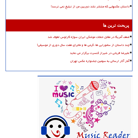
داستان عکسهایی که منتشر نشد دوربین من از تبلیغ نمی ترسد!
پربحث ترین ها
ضعف آمریکا در مقابل حملات موشکی ایران سوژه کارلوس لطوف شد
چند داستان از سامورایی ها، گرمی ها و ماجرای هفت سال دوری از موسیقی!
علیرضا قربانی در شیراز کنسرت برگزار می نماید
آمار آثار ارسالی به سومین جشنواره عکس تهران