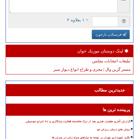
= ۱ بعلاوه ۲
فرستادن بازخورد
لینک دوستان موزیك خوان
تبلیغات انتخابات مجلس
مستر گرین وال | مجری و طراح انواع دیوار سبز
جدیدترین مطالب
پربیننده ترین ها
گزارش آماری معاونت هنری بعد از ترک مخاصمه فعالیت ۸۵گالری و ۴۷ اجرای موسیقی
روش های درمان ریزش مو
تاکید شهرداری تهران بر توجه به نیازهای ویژه زنان در بحران ها