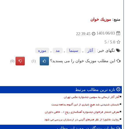
منبع:
موزیك خوان
1401/06/03
22:39:45
5
/
5.0
تگهای خبر:
آثار
,
سینما
,
مد
,
موزه
این مطلب موزیک خوان را می پسندید؟
(0)
(1)
تازه ترین مطالب مرتبط
آمار آثار ارسالی به سومین جشنواره عکس تهران
تابستان شنیدنی شد هیچ شیاری از این آلبوم بداهه نیست
معرفی انتشار فراخوان جشنواره آهنگسازی روح ا... خالقی داوران
روایت عاشورا از نظر هنرهای آئینی در ارسباران بررسی می شود
نظرات بینندگان در مورد این مطلب