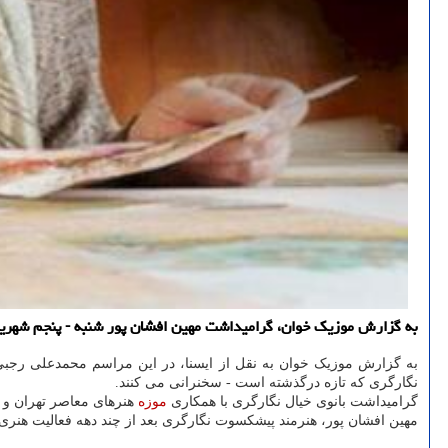
به گزارش موزیک خوان، گرامیداشت مهین افشان پور شنبه - پنجم شهریور ماه ساعت ۱۷ در موزه هنرهای معاصر تهر
به گزارش موزیک خوان به نقل از ایسنا، در این مراسم محمدعلی رجبی،
نگارگری که تازه درگذشته است - سخنرانی می کنند.
گرامیداشت بانوی خیال نگارگری با همکاری
موزه
هنرهای معاصر تهران 
مهین افشان پور، هنرمند پیشکسوت نگارگری بعد از چند دهه فعالیت هنری هفته گذشته در روز ۳۱ مرداد ماه در سن ۸۱ سالگی درگذشت و روز چهارش