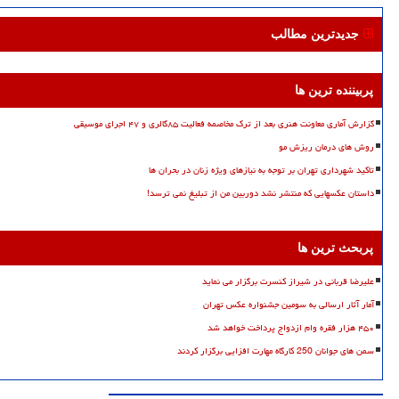
جدیدترین مطالب
پربیننده ترین ها
گزارش آماری معاونت هنری بعد از ترک مخاصمه فعالیت ۸۵گالری و ۴۷ اجرای موسیقی
روش های درمان ریزش مو
تاکید شهرداری تهران بر توجه به نیازهای ویژه زنان در بحران ها
داستان عکسهایی که منتشر نشد دوربین من از تبلیغ نمی ترسد!
پربحث ترین ها
علیرضا قربانی در شیراز کنسرت برگزار می نماید
آمار آثار ارسالی به سومین جشنواره عکس تهران
۴۵۰ هزار فقره وام ازدواج پرداخت خواهد شد
سمن های جوانان 250 کارگاه مهارت افزایی برگزار کردند