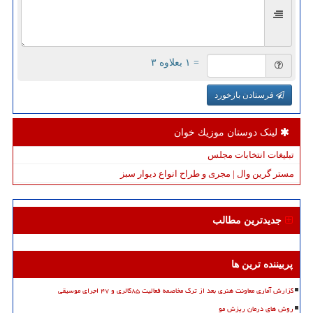
= ۱ بعلاوه ۳
فرستادن بازخورد
لینک دوستان موزیك خوان
تبلیغات انتخابات مجلس
مستر گرین وال | مجری و طراح انواع دیوار سبز
جدیدترین مطالب
پربیننده ترین ها
گزارش آماری معاونت هنری بعد از ترک مخاصمه فعالیت ۸۵گالری و ۴۷ اجرای موسیقی
روش های درمان ریزش مو