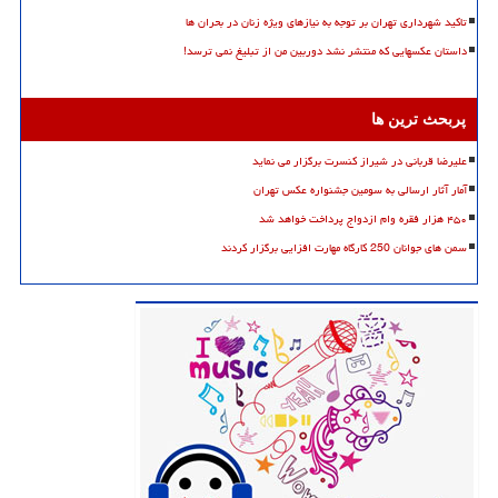
تاکید شهرداری تهران بر توجه به نیازهای ویژه زنان در بحران ها
داستان عکسهایی که منتشر نشد دوربین من از تبلیغ نمی ترسد!
پربحث ترین ها
علیرضا قربانی در شیراز کنسرت برگزار می نماید
آمار آثار ارسالی به سومین جشنواره عکس تهران
۴۵۰ هزار فقره وام ازدواج پرداخت خواهد شد
سمن های جوانان 250 کارگاه مهارت افزایی برگزار کردند