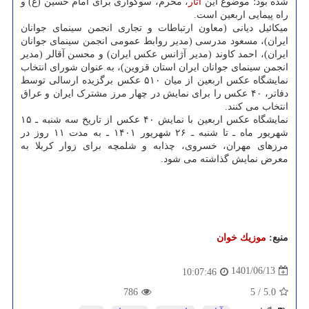
شده بود؛ موضوع این
آثار
، محرم، سوگواری برای امام حسین (ع) و
راه پیمایی اربعین است.
میکائیل دیانی (معاون ارتباطات و تجاری انجمن سینمای جوانان
ایران)، مسعود مدرسی (مدیر روابط عمومی انجمن سینمای جوانان
ایران)، احمد کاوند (مدیر آژانس عکس ایران) و محسن آقالر (مدیر
انجمن سینمای جوانان ایران استان قزوین)، به عنوان شورای انتخاب
نمایشگاه عکس اربعین از میان ۵۱۰ عکس برگزیده ارسالی توسط
دفاتر، ۴۰ عکس را برای نمایش در چهار مرز مشترک ایران و عراق
انتخاب می کنند.
نمایشگاه عکس اربعین با نمایش ۴۰ عکس از تاریخ سه شنبه ـ ۱۵
شهریور ماه ـ تا شنبه ـ ۲۶ شهریور ۱۴۰۱ ـ به مدت ۱۱ روز در
مرزهای مهران، خسروی، چذابه و شلمچه برای زوار کربلا به
معرض نمایش گذاشته می شود.
منبع:
موزیك خوان
1401/06/13
10:07:46
786
5
/
5.0