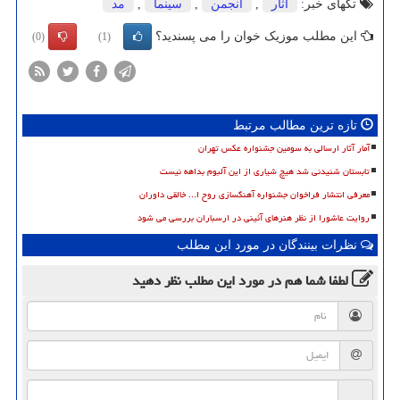
تگهای خبر:
آثار
,
انجمن
,
سینما
,
مد
این مطلب موزیک خوان را می پسندید؟
(0)
(1)
تازه ترین مطالب مرتبط
آمار آثار ارسالی به سومین جشنواره عکس تهران
تابستان شنیدنی شد هیچ شیاری از این آلبوم بداهه نیست
معرفی انتشار فراخوان جشنواره آهنگسازی روح ا... خالقی داوران
روایت عاشورا از نظر هنرهای آئینی در ارسباران بررسی می شود
نظرات بینندگان در مورد این مطلب
لطفا شما هم
در مورد این مطلب
نظر دهید