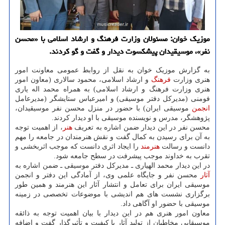
موزیک خوان: مسئولان وزارت فرهنگ و ارشاد اسلامی با «محسن
نفر»، موسیقیدان پیشکسوت دیدار و گفت و گو کردند.
به گزارش موزیک خوان به نقل از روابط عمومی معاونت امور
هنری وزارت
فرهنگ
و ارشاد اسلامی، محمود سالاری (معاون امور
هنری وزارت فرهنگ و ارشاد اسلامی) به همراه محمد اله یاری
فومنی (مدیرکل دفتر موسیقی) و امیرعباس ستایشگر (مدیرعامل
انجمن
موسیقی ایران) با حضور در منزل محسن نفر موسیقیدان،
پژوهشگر، مدرس و نویسنده موسیقی با او دیدار کردند.
محسن نفر در این دیدار ضمن اشاره به تعریف
هنر
، از اهمیت توجه
به آن برای رسیدن به کمال گفت و نقش هنرمندان در جامعه را مهم
دانست و رسالت
هنرمند
را ایجاد اثری دانست که موجب اثربخشی و
تقرب به خداوند موجب پیشرفت در سطح جامعه شود.
در این دیدار محمد الهیاری ـ مدیرکل دفتر موسیقی ـ ضمن اشاره به
آثار
محسن نفر و جایگاه علمی وی، از آمادگی این دفتر و انجمن
موسیقی ایران برای تعامل و انتشار آثار این هنرمند و همین طور
برگزاری نشست های هم اندیشی با موضوعات تخصصی در زمینه
موسیقی با حضور او آگاهی داد.
معاون امور هنری هم در این دیدار با بیان اهمیت توجه به ذائقه
موسیقایی مخاطبان از تولید آثار با کیفیت و تأثیرگذار گفت و اضافه