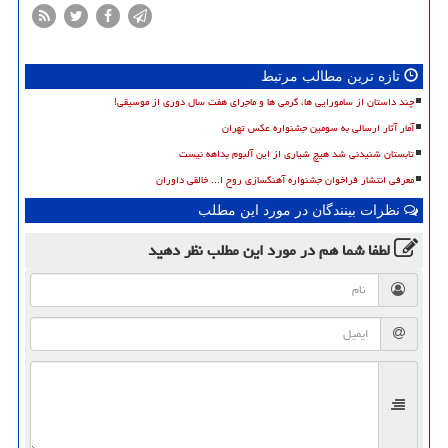
تازه ترین مطالب مرتبط
چند داستان از سامورایی ها، گرمی ها و ماجرای هفت سال دوری از موسیقی!
آمار آثار ارسالی به سومین جشنواره عکس تهران
تابستان شنیدنی شد هیچ شیاری از این آلبوم بداهه نیست
معرفی انتشار فراخوان جشنواره آهنگسازی روح ا... خالقی داوران
نظرات بینندگان در مورد این مطلب
لطفا شما هم
در مورد این مطلب
نظر دهید