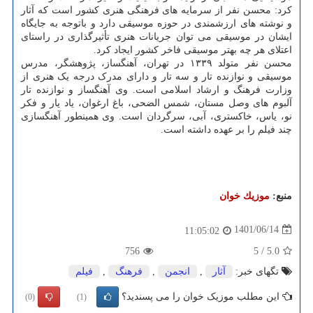
کرد: محسن نفر از سرمایه های فرهنگی هنری کشور است که آثار
و نوشته های ارزشمندی در حوزه موسیقی دارد و باتوجه به جایگاه
ایشان در موسیقی می توان جریانات هنری تأثیرگذاری در راستای
اعتلای هر چه بهتر موسیقی فاخر کشور ایجاد کرد.
محسن نفر متولد ۱۳۳۹ در تهران، آهنگساز، پژوهشگر، مدرس
موسیقی و نوازنده تار و سه تار و دارای مدرک درجه یک هنری از
وزارت فرهنگ و ارشاد اسلامی است. وی آهنگساز و نوازنده تار
آلبوم های وصل مستان، شمس الضحی، باغ ارغوان، یاد یار و فکر
نو، یاس، خاکستری، آبی، سرگردان است. وی همینطور آهنگسازی
چند فیلم را بر عهده داشته است.
منبع:
موزیك خوان
1401/06/14
11:05:02
756
5
/
5.0
تگهای خبر:
آثار
,
انجمن
,
فرهنگ
,
فیلم
این مطلب موزیک خوان را می پسندید؟
(0)
(1)