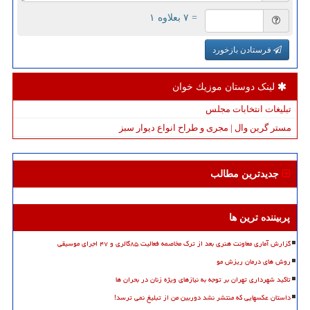
= ۷ بعلاوه ۱
فرستادن بازخورد
لینک دوستان موزیك خوان
تبلیغات انتخابات مجلس
مستر گرین وال | مجری و طراح انواع دیوار سبز
جدیدترین مطالب
پربیننده ترین ها
گزارش آماری معاونت هنری بعد از ترک مخاصمه فعالیت ۸۵گالری و ۴۷ اجرای موسیقی
روش های درمان ریزش مو
تاکید شهرداری تهران بر توجه به نیازهای ویژه زنان در بحران ها
داستان عکسهایی که منتشر نشد دوربین من از تبلیغ نمی ترسد!