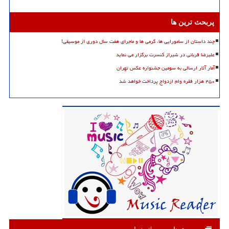
پربحث ترین ها
چند داستان از سامورایی ها، گرمی ها و ماجرای هفت سال دوری از موسیقی!
علیرضا قربانی در شیراز کنسرت برگزار می نماید
آمار آثار ارسالی به سومین جشنواره عکس تهران
۴۵۰ هزار فقره وام ازدواج پرداخت خواهد شد