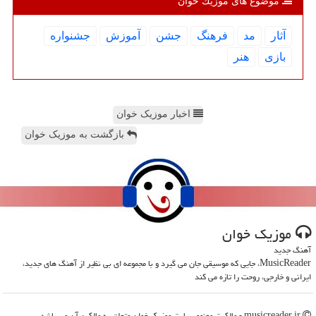
موضوع های موزیك خوان
آثار
مد
فرهنگ
جشن
آموزش
جشنواره
بازی
هنر
اخبار موزیک خوان
بازگشت به موزیک خوان
موزیك خوان
آهنگ جدید
MusicReader، جایی که موسیقی جان می گیرد و با مجموعه ای بی نظیر از آهنگ های جدید،
ایرانی و خارجی، روحت را تازه می کند
musicreader.ir - مالکیت معنوی سایت موزیك خوان متعلق به مالکین آن می باشد