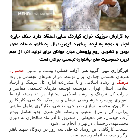
به گزارش موزیک خوان، کیارنگ علایی اعتقاد دارد حذف جایزه،
اجبار و توجه به ایده، برخورد کیوریتورال به خلق، مسئله محور
بودن و تشویق روح پژوهش میان جوانان برای تولید اثر، از مهم
ترین خصوصیت های جشنواره تجسمی جوانان است.
خبرگزاری مهر- گروه هنر- آزاده فضلی:
بیست و نهمین
جشنواره
هنرهای تجسمی جوانان ایران توسط مرکز هنرهای تجسمی وزارت
فرهنگ
و ارشاد اسلامی و با مشارکت اداره کل فرهنگ و ارشاد
اسلامی استان تهران، مؤسسه توسعه هنرهای تجسمی معاصر و
ادارات کل فرهنگ و ارشاد اسلامی استانها، در ۱۱ رشته ارتباط
تصویری؛ پوستر، خوشنویسی، سفال و سرامیک، عکاسی، کاریکاتور
و کارتون، مجسمه سازی، طراحی، نقاشی، نگارگری شامل نقاشی
ایرانی، گل و مرغ، تذهیب و رسانه های هنری جدید شامل ویدئو
آرت، چیدمان، هنر محیطی از شهریور تا آذر ماه سالجاری به دبیری
محمدمهدی رحیمیان در تهران انجام می شود.
جلسات کارگاهی این رویداد که طی سه روز در اردوگاه شهید باهنر
برگزار شد، به اتمام رسیده است.