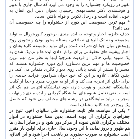
تغییر در رویکرد جشنواره را به وجود می آورد که سال جاری با تدبیر
و هوشمندی دکتر محمدمهدی رحیمیان بعنوان دبیر، این اتفاق به
خوبی افتاده است و درحال تکوین و قوام یافتن است.
* مهم ترین خصوصیت این دوره از جشنواره را چه خصوصیت آن
می دانید؟
حذف جایزه، اجبار و توجه به ایده مندی، برخورد کیوریتورال به تولید
مجموعه و نه تک اثرهای تصادفی، مسئله محور بودن و تشویق روح
پژوهش میان جوانان شرکت کننده برای تولید مجموعه کارهایشان و
اجبار پیشینه های تحقیقاتی برای تراش دادن ایده ها و نزدیک شدن به
یک شیوه بیانی حاکی از فردیت هنرجو؛ اینها به نظر من مهم ترین
خصوصیت ها و مهم ترین دستاورد این دوره جشنواره هستند که
مسیر را بیشتر از نتیجه پایانی روی دیوار گالری متمایز می کند. در
چنین نگاهی علاوه بر این که خود جوان هنرآموز، فرایند جدیدی را
برای خلق اثر تجربه می کند و اثر او به صورت مفرد و جدا از کلیت
نمایشگاه، تشخص و هویت دارد، خود نمایشگاه انتهایی هم یک اثر
است، یعنی تعامل شیوه های نمایشگاه گردانی و ایده مندی در نهایت
منجر به تولید نمایشگاهی در رشته های مختلف می شود که حاصل
یک روح در چند کالبد مختلف است.
* یکی از سیاست های ثابت جشنواره طی سالهای اخیر، تنوع در
جغرافیای برگزاری آن بوده است. بدین معنا جشنواره در ادوار
مختلف برگزاری تلاش نموده از مرکز دور شود و در سایر استان ها
هم ظهور و بروز نماید، با این وجود، سال جاری برای اولین بار مقرر
است جشنواره به صورت حضوری در پایتخت اجرا شود و این اتفاق،