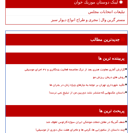
لینک دوستان موزیك خوان
تبلیغات انتخابات مجلس
مستر گرین وال | مجری و طراح انواع دیوار سبز
جدیدترین مطالب
پربیننده ترین ها
گزارش آماری معاونت هنری بعد از ترک مخاصمه فعالیت ۸۵گالری و ۴۷ اجرای موسیقی
روش های درمان ریزش مو
تاکید شهرداری تهران بر توجه به نیازهای ویژه زنان در بحران ها
داستان عکسهایی که منتشر نشد دوربین من از تبلیغ نمی ترسد!
پربحث ترین ها
ضعف آمریکا در مقابل حملات موشکی ایران سوژه کارلوس لطوف شد
چند داستان از سامورایی ها، گرمی ها و ماجرای هفت سال دوری از موسیقی!