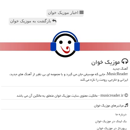
اخبار موزیک خوان
بازگشت به موزیک خوان
موزیك خوان
آهنگ جدید
MusicReader، جایی که موسیقی جان می گیرد و با مجموعه ای بی نظیر از آهنگ های جدید،
ایرانی و خارجی، روحت را تازه می کند
musicreader.ir - مالکیت معنوی سایت موزیك خوان متعلق به مالکین آن می باشد
میانبرهای موزیك خوان
درباره ما
بک لینک در موزیك خوان
رپورتاژ در موزیك خوان