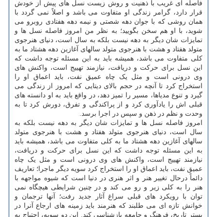
فاصله ای غریب با ذهنیت و روش زیست نسل های پیش از خودش
قرار دارد، گرامر زندگی او متفاوت می باشد و اصلاً نمی گردد با
همان روشی که با جوان دهه شصتی و نیمه دهه هفتادی روبرو می
شوید، با او هم سخن بگویید؛ به نظر من امروز فاصله نسل ها و
تمایزات شان دیگر به دهه نیست بلکه به سال است، دنیای هنرجوی
متولد هفتاد و هشت با هنرجوی متولد سالهای آغازین دهه هشتاد ما به
کلی متفاوت می باشد، همیشه باید به این مسئله توجه داشت که
این نسل برای حرکت و دریافت، نیازمند تهییج است، واکنش های
وی درونی است و مثل یک چاه عمیق نفت، باید اعماق او را
استخراج کرد تا آنچه در حجم بالای دیتایی که امروز از زندگی می
گیرد و تنوع مدیاها، مسیر را تمیز دهد، در واقع باید به او دانسته های
قبلی اش را یادآوری کرد و از پراکندگی و تفرق، دورش کرد تا به
وحدت و نظم در ذهن و سپس در اجرا برسد.
امروز فاصله نسل ها و تمایزات شان دیگر به دهه نیست بلکه به
سال است، دنیای هنرجوی متولد هفتاد و هشت با هنرجوی متولد
سالهای آغازین دهه هشتاد ما به کلی متفاوت می باشد، همیشه باید
به این مسئله توجه داشت که این نسل برای حرکت و دریافت،
نیازمند تهییج است، واکنش های وی درونی است و مثل یک چاه
عمیق نفت، باید اعماق او را استخراج کرد سویه دیگر ماجرا؛ تعاریف
دائماً درحال تغییر هنر و اثر هنری در دنیا است که شیوه مواجهه با
هنر را به کلی زیر و رو می کند و در چنین شرایطی هیچگاه نمی
توان با رویکرد های قبلی سراغ آثار جدید رفت؛ آنها ترجمان و
خوانش تازه ای می طلبند که هنرمند باید زمینه های ارجاع آنرا در
بستر تاریخ، فرهنگ و جامعه بازشناسی کند. این دو سویه، احتیاج به