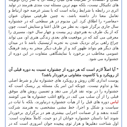
های تکنیکال نیست، بلکه مهم ترین مسئله نیت مندی هنرمند در تولید
اثری در رابطه با شرایط زمانه است که با بستر عرضه خود ارتباط و
تعامل معنا دار داشته باشد، به چنین ظرفیتی میتوان عنوان
«معاصر» را اطلاق کرد. این مدیوم در هر سطحی که در جشنواره
سال جاری برگزار شود، به نظر من قابل اعتنا و ستایش است، چون
که از یک طرف به هنرجوی زیر بیست و چهار سال خود، مسیری را
معرفی می کند که در موقعیت های بعدی زندگی هنری او، می تواند
چراغ راهی برای نزدیک شدن به تجربه آرتیستیک باشد تا در میدان
های دیگر هم بتواند ظهور کند و از طرف دیگر منجر به رشد فرهنگ
عمومی مخاطب در برخورد با نمایشگاهی متفاوت در این دوره از
جشنواره می شود.
* آیا اصلاً لازم است که هر دوره از جشنواره نسبت به دوره قبلی آن
از رویکرد و یا کانسپت متفاوتی برخوردار باشد؟
پوست اندازی کلان روش و رویکرد های جشنواره نیاز و شرط اصلی
بقا و تداوم نیست، چونکه این امر یک مسئله پر ریسک است که
جشنواره را در بوته نقد قرار می دهد و تضمین روش های موفق
قبلی را از آن سلب می کند، در واقع اغلب جشنواره ها می کوشند
لباس
دوره های قبل را از هیأت جشنواره درنیاورند، بلکه با ثبات در
سیاست و شکل و اجرا، خط مشی مشخصی به هنرمند شرکت
کننده بدهند و از ضمانت اجرایی بیشتری هم در برگزاری برخوردار
شوند اما داستان جشنواره جوانان از دو حیث، کاملاً متفاوت است:
اول شناخت دهلیزها و هزار توی پیچیده جوان امروزی است که در