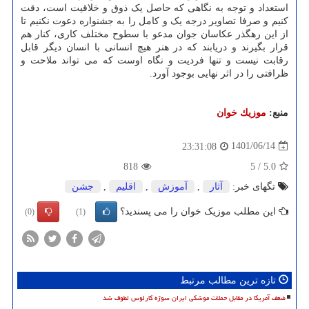
استعداد و توجه به نگاهی که حاصل یک ذوق و خلاقیت است، دقت
کنیم و صرفا تصاویر درجه یک و کامل را به جشنواره دعوت نکنیم تا
از این رهگذر عکاسان جوان مدعو با سطوح مختلف کاری، کنار هم
قرار بگیرند و دریابند که در هنر هیچ انسانی با انسان دیگر قابل
رقابت نیست و تنها فردیت و نگاه اوست که می تواند ملاحت و
ظرافتی را در اثر نهایی بوجود آورد.
منبع:
موزیك خوان
1401/06/14
23:31:08
818
5
/
5.0
تگهای خبر:
آثار
,
آموزش
,
اقلیم
,
جشن
این مطلب موزیک خوان را می پسندید؟
(0)
(1)
تازه ترین مطالب مرتبط
ضعف آمریکا در مقابل حملات موشکی ایران سوژه کارلوس لطوف شد