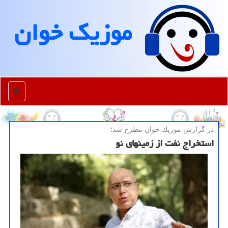
موزیك خوان
منو
در گزارش موزیك خوان مطرح شد؛
استخراج نفت از زمینهای نو