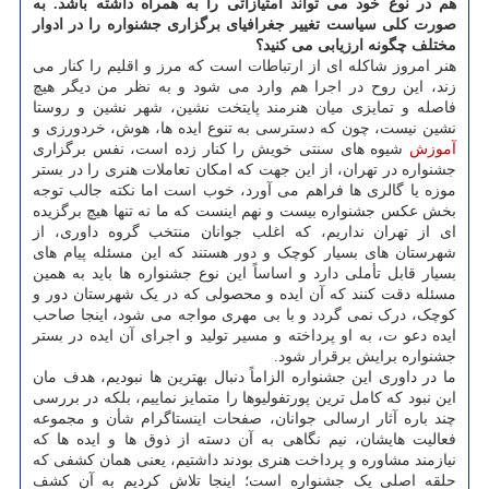
هم در نوع خود می تواند امتیازاتی را به همراه داشته باشد. به
صورت کلی سیاست تغییر جغرافیای برگزاری جشنواره را در ادوار
مختلف چگونه ارزیابی می کنید؟
هنر امروز شاکله ای از ارتباطات است که مرز و اقلیم را کنار می
زند، این روح در اجرا هم وارد می شود و به نظر من دیگر هیچ
فاصله و تمایزی میان هنرمند پایتخت نشین، شهر نشین و روستا
نشین نیست، چون که دسترسی به تنوع ایده ها، هوش، خردورزی و
آموزش
شیوه های سنتی خویش را کنار زده است، نفس برگزاری
جشنواره در تهران، از این جهت که امکان تعاملات هنری را در بستر
موزه یا گالری ها فراهم می آورد، خوب است اما نکته جالب توجه
بخش عکس جشنواره بیست و نهم اینست که ما نه تنها هیچ برگزیده
ای از تهران نداریم، که اغلب جوانان منتخب گروه داوری، از
شهرستان های بسیار کوچک و دور هستند که این مسئله پیام های
بسیار قابل تأملی دارد و اساساً این نوع جشنواره ها باید به همین
مسئله دقت کنند که آن ایده و محصولی که در یک شهرستان دور و
کوچک، درک نمی گردد و با بی مهری مواجه می شود، اینجا صاحب
ایده دعو ت، به او پرداخته و مسیر تولید و اجرای آن ایده در بستر
جشنواره برایش برقرار شود.
ما در داوری این جشنواره الزاماً دنبال بهترین ها نبودیم، هدف مان
این نبود که کامل ترین پورتفولیوها را متمایز نماییم، بلکه در بررسی
چند باره آثار ارسالی جوانان، صفحات اینستاگرام شأن و مجموعه
فعالیت هایشان، نیم نگاهی به آن دسته از ذوق ها و ایده ها که
نیازمند مشاوره و پرداخت هنری بودند داشتیم، یعنی همان کشفی که
حلقه اصلی یک جشنواره است؛ اینجا تلاش کردیم به آن کشف