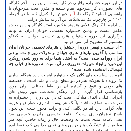
در این دوره جشنواره رقابتی در کار نیست، ازاین رو با آخر کارگاه
های حضوری، کار هنرجوها تمام نشده و مقرر است هنرجویان با
راهنمایی اساتید کارگاه ها،
آثار
خویش را تکمیل کنند تا در آذرماه
۱۴۰۱ در چارچوب یک نمایشگاه، این آثار به نمایش درآیند.
در ادامه با کیارنگ علایی هنرمند عکاس، استاد کارگاه و داور بخش
عکس بیست و نهمین جشنواره تجسمی جوانان ایران به بهانه
برگزاری این دوره جشنواره هنرهای تجسمی جوانان به گفتگو
نشستیم که مشروح آنرا می خوانید.
* آیا بیست و نهمین دوره از جشنواره هنرهای تجسمی جوانان ایران
متناسب با آخرین نیازهای هنری جوانان و تحولات روز جامعه و هنر
ایران روزآمد شده است؟ به اعتقاد شما
برای به روز شدن رویکرد
این دوره و ایجاد تغییرات ضروری در آن نسبت به دوره های قبلی چه
تمهیداتی اندیشیده شده است؟
آنچه در سیاست های کلان یک جشنواره اهمیت دارد همگام سازی
یک رویداد با تحولات هنر در دو سطح بومی و ملی است تا خصیصه
های بومی و تنوع و گستره آن در نقاط مختلف ایران مورد
بازشناسی قرار گیرد، از این رهگذر شجاعت تغییر روش های
اجرایی قبلی، اتفاق مبارکی است که در این دوره از جشنواره به
صراحت و شفافیت افتاد. باآنکه هر پوست اندازی، عوارض و هزینه
های گزافی دارد اما در نگاهی کلی و برآیند محور، نتیجه این تحول
پاسخ به همان نیازی است که جامعه تجسمی ایران در خود می بیند؛
یعنی دغدغه مندی نسبت به وضعیت حال و زمانه حاضر. آنچه هنر
معاصر را از تشکیلات هنر در دوره های قبلی جدا می کند، فقط ایده
مندی و استفاده از ظرفیت های میان رشته ای یا کنار زدن اولویت