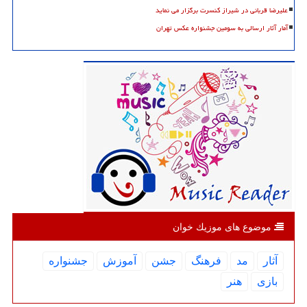
علیرضا قربانی در شیراز کنسرت برگزار می نماید
آمار آثار ارسالی به سومین جشنواره عکس تهران
موضوع های موزیك خوان
آثار
مد
فرهنگ
جشن
آموزش
جشنواره
بازی
هنر