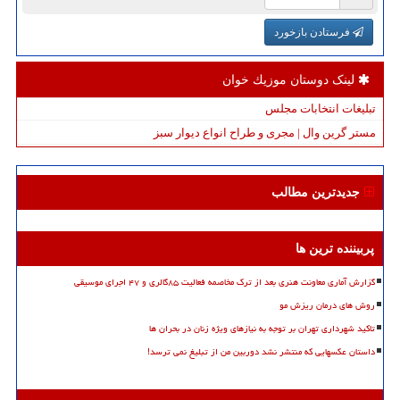
فرستادن بازخورد
لینک دوستان موزیك خوان
تبلیغات انتخابات مجلس
مستر گرین وال | مجری و طراح انواع دیوار سبز
جدیدترین مطالب
پربیننده ترین ها
گزارش آماری معاونت هنری بعد از ترک مخاصمه فعالیت ۸۵گالری و ۴۷ اجرای موسیقی
روش های درمان ریزش مو
تاکید شهرداری تهران بر توجه به نیازهای ویژه زنان در بحران ها
داستان عکسهایی که منتشر نشد دوربین من از تبلیغ نمی ترسد!