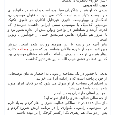
«سن خوزه» کالیفرنیا درگذشت.
حبیب الله بدیعی
بدیعی که او هم از شاگردان صبا بوده است و او هم در خانواده ای
هنر دوست متولد شده است، گفته می شود به عنوان موسیقیدان،
آهنگساز و ویولونیست تاثیری غیرقابل انکاری در تلفیق تکنیک
موسیقی کلاسیک با موسیقی سنتی ایرانی داشت؛ هنرمندی که
قدرت آرشه و تسلطش در نواختن ویولن بیش از اندازه تصور بود و
تا امروز هم تکنوازی هایش سرمشق خیلی از خودآموزان ویولن
است.
بنابر آنچه در رابطه با این هنرمند روایت شده است، پدرش
میرزاعبدالصمد از خرده مالکان منطقه بود که ضمن
مطالعه
کتاب،
دوتار هم می نواخت. مادرش سلطنت خانم هم مشتاق موسیقی بود
که این فضا در عشق حبیب الله به این هنر تاثیر گذاشت.
بدیعی با حضور در یک مصاحبه رادیویی به اختصار به بیان توضیحاتی
از خود پرداخته است که در ادامه آنرا می خوانید:
در ابتدای این مصاحبه از او سوال می شود که در کجای ایران متولد
شده است. پاسخ می دهد:
ـ من در استان مازندران به دنیا آمدم.
از چه سالی فعالیت هنری را آغاز نموده اید؟
ـ از سال ۱۳۲۸ در ۱۶ سالگی فعالیت هنری را آغاز کردم. به یاد دارم
در استودیویی رادیویی تکنوازی را در برنامه ارتش شروع کردم و
پس از دو سال هم رهبری یک ارکستر کوچک را بر عهده داشتم.