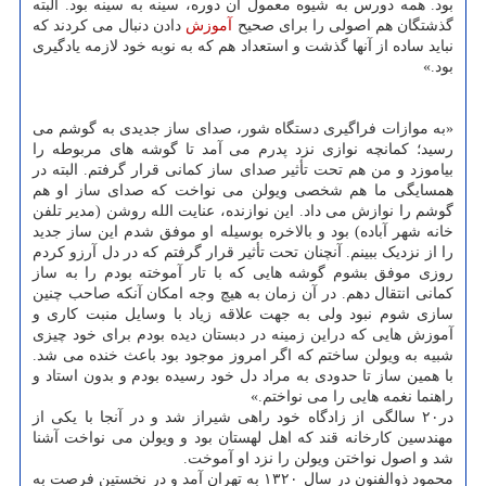
بود. همه دورس به شیوه معمول آن دوره، سینه به سینه بود. البته
گذشتگان هم اصولی را برای صحیح
آموزش
دادن دنبال می کردند که
نباید ساده از آنها گذشت و استعداد هم که به نوبه خود لازمه یادگیری
بود.»
«به موازات فراگیری دستگاه شور، صدای ساز جدیدی به گوشم می
رسید؛ کمانچه نوازی نزد پدرم می آمد تا گوشه های مربوطه را
بیاموزد و من هم تحت تأثیر صدای ساز کمانی قرار گرفتم. البته در
همسایگی ما هم شخصی ویولن می نواخت که صدای ساز او هم
گوشم را نوازش می داد. این نوازنده، عنایت الله روشن (مدیر تلفن
خانه شهر آباده) بود و بالاخره بوسیله او موفق شدم این ساز جدید
را از نزدیک ببینم. آنچنان تحت تأثیر قرار گرفتم که در دل آرزو کردم
روزی موفق بشوم گوشه هایی که با تار آموخته بودم را به ساز
کمانی انتقال دهم. در آن زمان به هیچ وجه امکان آنکه صاحب چنین
سازی شوم نبود ولی به جهت علاقه زیاد با وسایل منبت کاری و
آموزش هایی که دراین زمینه در دبستان دیده بودم برای خود چیزی
شبیه به ویولن ساختم که اگر امروز موجود بود باعث خنده می شد.
با همین ساز تا حدودی به مراد دل خود رسیده بودم و بدون استاد و
راهنما نغمه هایی را می نواختم.»
در۲۰ سالگی از زادگاه خود راهی شیراز شد و در آنجا با یکی از
مهندسین کارخانه قند که اهل لهستان بود و ویولن می نواخت آشنا
شد و اصول نواختن ویولن را نزد او آموخت.
محمود ذوالفنون در سال ۱۳۲۰ به تهران آمد و در نخستین فرصت به