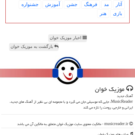
آثار
مد
فرهنگ
جشن
آموزش
جشنواره
بازی
هنر
اخبار موزیک خوان
بازگشت به موزیک خوان
موزیك خوان
آهنگ جدید
MusicReader، جایی که موسیقی جان می گیرد و با مجموعه ای بی نظیر از آهنگ های جدید،
ایرانی و خارجی، روحت را تازه می کند
musicreader.ir - مالکیت معنوی سایت موزیك خوان متعلق به مالکین آن می باشد
میانبرهای موزیك خوان