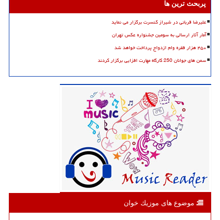
پربحث ترین ها
علیرضا قربانی در شیراز کنسرت برگزار می نماید
آمار آثار ارسالی به سومین جشنواره عکس تهران
۴۵۰ هزار فقره وام ازدواج پرداخت خواهد شد
سمن های جوانان 250 کارگاه مهارت افزایی برگزار کردند
موضوع های موزیك خوان