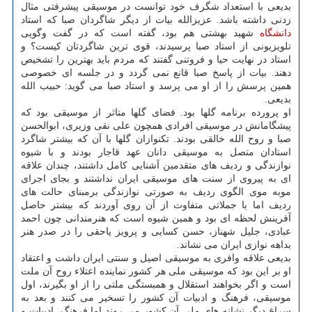
بدیعی با استعداد شگرف خود توانست در موسیقی پیشرفتی مثال
زدنی داشته باشد. عزیزالله بیات از دیگر شاگردان صبا که استاد
دانشگاه
شهید بهشتی هم بود، گفته است که در گفت وگویی
تلویزیونی از استاد صبا پرسیدند، قوی ترین شاگردتان کیست؟ و
استاد در نهایت حیا و فروتنی گفتند که مردم باید بهترین را تشخیص
دهند. بیات از پاسخ صبا قانع نمی گردد و در جلسه ای خصوصی
همین پرسش را از او می پرسد و استاد صبا می گوید: حبیب الله
بدیعی.
او پرورده برنامه گلها بود. فضای گلها متاثر از موسیقی بود که
پیشگامانش در موسیقی افرادی همچون علی نقی وزیری، ابوالحسن
صبا و روح الله خالقی بودند. تکنوازان گلها با آن که بیشتر شاگرد
استادان متصل به موسیقی دانان عهد قاجار بودند و با شیوه
نوازندگی و ردیف های متقدمین آشنایی کامل داشتند، چندان علاقه
ای به پیروی از سنت های موسیقی ایران نداشتند و بجای اجرای
موبه موی الگوی ردیف به صورتی نوازندگی برمبنای حالت های
ردیف اما با جملاتی متفاوت از آن روی آوردند که بیشتر حاصل
آفرینش لحظه ای بود و همین شیوه است که هنرمندانی چون احمد
عبادی، جلیل شهناز، حسن کسایی و پرویز یاحقی را در صدر هنر
بداهه نوازی ایران می نشاند.
بدیعی علاقه وافری به موسیقی اصیل و سنتی ایران داشت و اعتقاد
او بر این بود که موسیقی ملی هر کشور نماینده اعتلاء روح آن ملت
است و اگر بخواهند استقلال و همبستگی ملتی را از او بگیرند، اول
موسیقی، فرهنگ و ادبیات آن کشور را تسخیر می کنند و بعد به
سراغ دیگر نشانه های ملی آن کشور می روند اما فرهنگ، ادبیات و