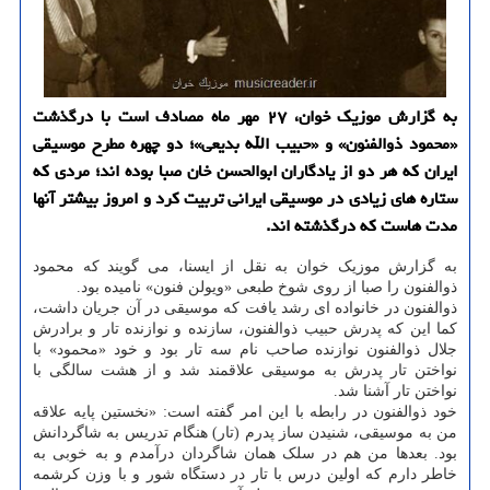
به گزارش موزیک خوان، ۲۷ مهر ماه مصادف است با درگذشت
«محمود ذوالفنون» و «حبیب الله بدیعی»؛ دو چهره مطرح موسیقی
ایران که هر دو از یادگاران ابوالحسن خان صبا بوده اند؛ مردی که
ستاره های زیادی در موسیقی ایرانی تربیت کرد و امروز بیشتر آنها
مدت هاست که درگذشته اند.
به گزارش موزیک خوان به نقل از ایسنا، می گویند که محمود
ذوالفنون را صبا از روی شوخ طبعی «ویولن فنون» نامیده بود.
ذوالفنون در خانواده ای رشد یافت که موسیقی در آن جریان داشت،
کما این که پدرش حبیب ذوالفنون، سازنده و نوازنده تار و برادرش
جلال ذوالفنون نوازنده صاحب نام سه تار بود و خود «محمود» با
نواختن تار پدرش به موسیقی علاقمند شد و از هشت سالگی با
نواختن تار آشنا شد.
خود ذوالفنون در رابطه با این امر گفته است: «نخستین پایه علاقه
من به موسیقی، شنیدن ساز پدرم (تار) هنگام تدریس به شاگردانش
بود. بعدها من هم در سلک همان شاگردان درآمدم و به خوبی به
خاطر دارم که اولین درس با تار در دستگاه شور و با وزن کرشمه