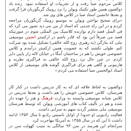
کلاس مرحوم صبا رفت و از تجربیات او استفاده نمود. زنده یاد
ذوالفنون همین طور تکنیک ویولن را نزد روبیک گریگوریان فرا گرفت
و بعدها جانشین استاد صبا در کلاس های وی شد.
«برای صحیح نواختن ویولن به موسیو روبیک گریگوریان مراجعه
کردم و در این راه جدیتی که استاد از من می دید تصور می کرد که
فی المثل قصد دارم نوازنده کلاسیک بین المللی شوم در صورتیکه
قصد من صرفاً این بود که قادر باشم در ارکستر
انجمن
موسیقی
ملی که بتازگی (به رهبری روح الله خالقی) تشکیل شده بود شرکت
کنم. طولی نکشید که به عضویت همین ارکستر درآمدم و کلاس
خصوصی خویش را هم در ساختمان اُمگا در خیابان لاله زار پایین دایر
کردم. در عین حال نزد روح الله خالقی به فراگیری نظریه و
هارمونی و گاهی هم برای فراگیری گوشه های موسیقی از کلاس
استاد ابوالحسن صبا استفاده می کردم.»
ذوالفنون به لحاظ علاقه ‏ای که به کار تدریس داشت در کنار کار
هنرستان، کلاس خصوصی خویش را هم داشت و بعدها تدریس در
کلاس شبانه موسیقی وابسته به وزارت
فرهنگ
و هنر را عهده ‏دار
شده و هم در تألیف کتاب های آموزشی ویولن که توسط هنرستان
موسیقی ملی منتشر گردید سهم به سزایی داشت.
فعالیت رادیویی او حدودا از اوایل تاسیس رادیو تا سال ۱۳۵۴ ادامه
داشت تا این که در سال ۱۳۵۵ به آمریکا مهاجرت کرد.
سرانجام این هنرمند در سن ۹۳ سالگی به سبب کهولت سن در