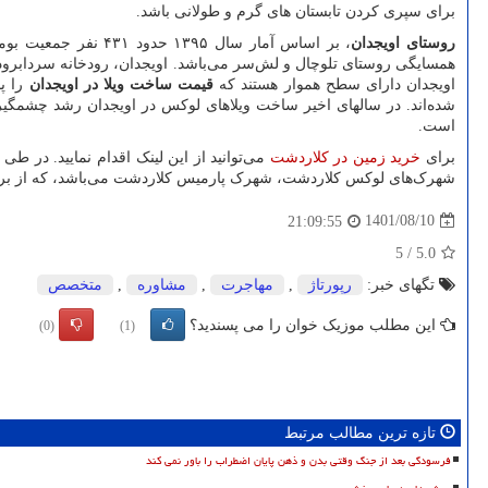
برای سپری کردن تابستان های گرم و طولانی باشد.
روستای اویجدان
، بر اساس آمار سا
همسایگی روستای تلوچال و لش‌سر می‌باشد. اویجدان، رودخانه سردابرود 
اویجدان دارای سطح هموار هستند که
قیمت ساخت ویلا در اویجدان
را پا
شده‌اند. در سالهای اخیر ساخت ویلاهای لوکس در اویجدان رشد چشمگیری
است.
برای
خرید زمین در کلاردشت
می‌توانید از این لینک اقدام نمایید. در 
شهرک‌های لوکس کلاردشت، شهرک پارمیس کلاردشت می‌باشد، که از بر
1401/08/10
21:09:55
5
/
5.0
تگهای خبر:
رپورتاژ
,
مهاجرت
,
مشاوره
,
متخصص
این مطلب موزیک خوان را می پسندید؟
(0)
(1)
تازه ترین مطالب مرتبط
فرسودگی بعد از جنگ وقتی بدن و ذهن پایان اضطراب را باور نمی کند