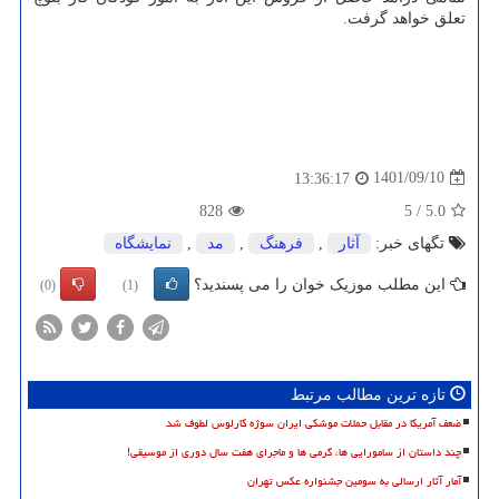
تعلق خواهد گرفت.
1401/09/10
13:36:17
828
5
/
5.0
تگهای خبر:
آثار
,
فرهنگ
,
مد
,
نمایشگاه
این مطلب موزیک خوان را می پسندید؟
(0)
(1)
تازه ترین مطالب مرتبط
ضعف آمریکا در مقابل حملات موشکی ایران سوژه کارلوس لطوف شد
چند داستان از سامورایی ها، گرمی ها و ماجرای هفت سال دوری از موسیقی!
آمار آثار ارسالی به سومین جشنواره عکس تهران