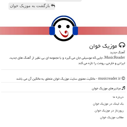
بازگشت به موزیک خوان
موزیك خوان
آهنگ جدید
MusicReader، جایی که موسیقی جان می گیرد و با مجموعه ای بی نظیر از آهنگ های جدید،
ایرانی و خارجی، روحت را تازه می کند
musicreader.ir - مالکیت معنوی سایت موزیك خوان متعلق به مالکین آن می باشد
میانبرهای موزیك خوان
درباره ما
بک لینک در موزیك خوان
رپورتاژ در موزیك خوان
مطالب موزیك خوان