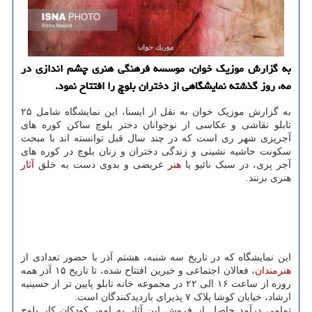
به گزارش موزیک خوان، موسسه فرهنگی هنری چشم اندازی در
مه، روز گذشته نمایشگاهی از دختران بلوچ را افتتاح نمود.
به گزارش موزیک خوان به نقل از ایسنا، این نمایشگاه شامل ۲۵
تابلو نقاشی و عکاسی از نوجوانان دختر بلوچ ساکن کوره های
آجرپزی شهر ری است که در چند سال قبل توانسته اند با مبحث
سکونت حاشیه نشینی و زندگی دختران و زنان بلوچ در کوره های
آجر پزی، در سبک نائیو یا
هنر
غریضی و بدوی دست به خلق
آثار
هنری بزنند.
این نمایشگاه که در تاریخ سه شنبه، هشتم آذر با حضور تعدادی از
هنرمندان
، فعالان اجتماعی و خیرین افتتاح شده، تا تاریخ ۱۵ آذر همه
روزه از ساعت ۱۶ الی ۲۲ در مجموعه خانه تابلو پایین تر از حسینیه
ارشاد، خیابان کوشا پلاک ۷ پذیرای بازدیدکنندگان است.
تمامی درآمد حاصل از فروش این آثار به امور کودکان کار بلوچ