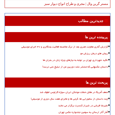
مستر گرین وال | مجری و طراح انواع دیوار سبز
جدیدترین مطالب
پربیننده ترین ها
گزارش آماری معاونت هنری بعد از ترک مخاصمه فعالیت ۸۵گالری و ۴۷ اجرای موسیقی
روش های درمان ریزش مو
تاکید شهرداری تهران بر توجه به نیازهای ویژه زنان در بحران ها
داستان عکسهایی که منتشر نشد دوربین من از تبلیغ نمی ترسد!
پربحث ترین ها
ضعف آمریکا در مقابل حملات موشکی ایران سوژه کارلوس لطوف شد
چند داستان از سامورایی ها، گرمی ها و ماجرای هفت سال دوری از موسیقی!
علیرضا قربانی در شیراز کنسرت برگزار می نماید
آمار آثار ارسالی به سومین جشنواره عکس تهران