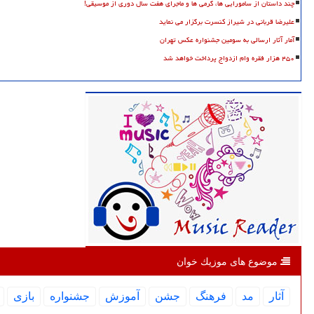
چند داستان از سامورایی ها، گرمی ها و ماجرای هفت سال دوری از موسیقی!
علیرضا قربانی در شیراز کنسرت برگزار می نماید
آمار آثار ارسالی به سومین جشنواره عکس تهران
۴۵۰ هزار فقره وام ازدواج پرداخت خواهد شد
موضوع های موزیك خوان
آثار
مد
فرهنگ
جشن
آموزش
جشنواره
بازی