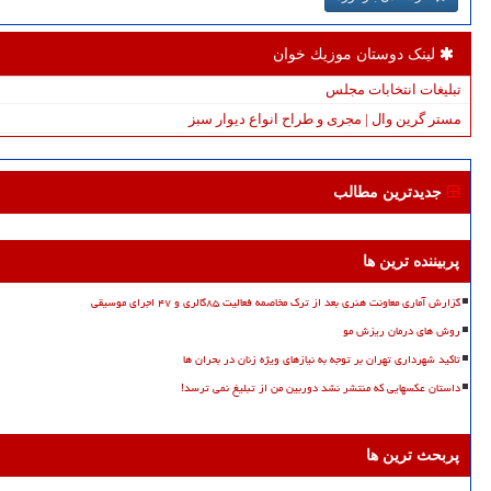
لینک دوستان موزیك خوان
تبلیغات انتخابات مجلس
مستر گرین وال | مجری و طراح انواع دیوار سبز
جدیدترین مطالب
پربیننده ترین ها
گزارش آماری معاونت هنری بعد از ترک مخاصمه فعالیت ۸۵گالری و ۴۷ اجرای موسیقی
روش های درمان ریزش مو
تاکید شهرداری تهران بر توجه به نیازهای ویژه زنان در بحران ها
داستان عکسهایی که منتشر نشد دوربین من از تبلیغ نمی ترسد!
پربحث ترین ها