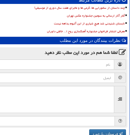
تازه ترین مطالب مرتبط
چند داستان از سامورایی ها، گرمی ها و ماجرای هفت سال دوری از موسیقی!
آمار آثار ارسالی به سومین جشنواره عکس تهران
تابستان شنیدنی شد هیچ شیاری از این آلبوم بداهه نیست
معرفی انتشار فراخوان جشنواره آهنگسازی روح ا... خالقی داوران
نظرات بینندگان در مورد این مطلب
لطفا شما هم
در مورد این مطلب
نظر دهید
فرستادن بازخورد