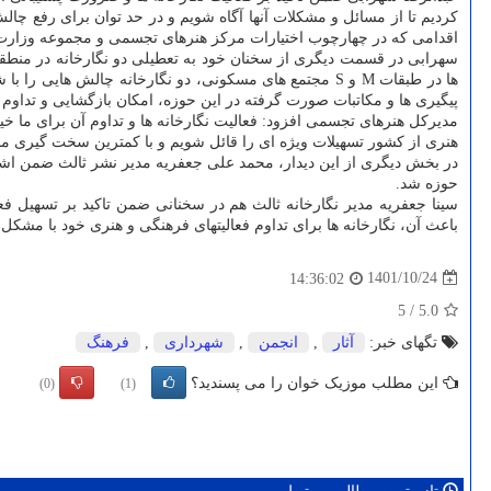
کردیم تا از مسائل و مشکلات آنها آگاه شویم و در حد توان برای رفع چالش
اقدامی که در چهارچوب اختیارات مرکز هنرهای تجسمی و مجموعه وزارت ف
ها در طبقات M و S مجتمع های مسکونی، دو نگارخانه چالش ها
پیگیری ها و مکاتبات صورت گرفته در این حوزه، امکان بازگشایی و تداوم ف
مدیرکل هنرهای تجسمی افزود: فعالیت نگارخانه ها و تداوم آن برای ما خ
هنری از کشور تسهیلات ویژه ای را قائل شویم و با کمترین سخت گیری مجو
حوزه شد.
سینا جعفریه مدیر نگارخانه ثالث هم در سخنانی ضمن تاکید بر تسهیل 
باعث آن، نگارخانه ها برای تداوم فعالیتهای فرهنگی و هنری خود با مشکل 
1401/10/24
14:36:02
5
/
5.0
تگهای خبر:
آثار
,
انجمن
,
شهرداری
,
فرهنگ
این مطلب موزیک خوان را می پسندید؟
(0)
(1)