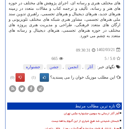
های مختلف هنری و رسانه ای، اجرای پژوهش های مختلف در حوزه
های هنر و رسانه، تألیف و ترجمه کتاب و مقالات متعدد در زمینه
هنرهای جدید، هنرهای دیجیتال و هنرهای تجسمی، راهبریِ تدوین سند
ملی هنرهای تجسمی، مشاور هنری شبکه های مختلف تلویزیونی و
ارگان های متعدد فرهنگی، طراحی و مدیریت هنری پروژه های
مختلف در حوزه هنرهای تجسمی، هنرهای دیجیتال و رسانه های
متعدد به چشم می خورد.
1402/03/21
09:30:31
665
5
/
5.0
تگهای خبر:
آثار
,
انجمن
,
جشن
,
جشنواره
این مطلب موزیک خوان را می پسندید؟
(0)
(1)
تازه ترین مطالب مرتبط
آمار آثار ارسالی به سومین جشنواره عکس تهران
تابستان شنیدنی شد هیچ شیاری از این آلبوم بداهه نیست
معرفی انتشار فراخوان جشنواره آهنگسازی روح ا... خالقی داوران