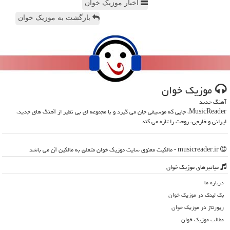
اخبار موزیک خوان
بازگشت به موزیک خوان
موزیك خوان
آهنگ جدید
MusicReader، جایی که موسیقی جان می گیرد و با مجموعه ای بی نظیر از آهنگ های جدید،
ایرانی و خارجی، روحت را تازه می کند
musicreader.ir - مالکیت معنوی سایت موزیك خوان متعلق به مالکین آن می باشد
میانبرهای موزیك خوان
درباره ما
بک لینک در موزیك خوان
رپورتاژ در موزیك خوان
مطالب موزیك خوان