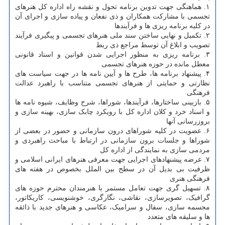
۱. هماهنگی جهت تدوین برنامه تحول و نقشه راه اداره کل هنرهای
تجسمی با مشارکت همکاران و ذی نفعان و پیاده سازی و اجرای آن
در کلیه برنامه ریزی ها و فرآیندها
۲. تکمیل و نهایی ساختن سند ملی هنرهای تجسمی و پیگیری فرآیند
تصویب و ابلاغ آن توسط مراجع ذی ربط
۳. برنامه ریزی به منظور اجرایی شدن قوانین و اسناد قانونی
معطل مانده در حوزه هنرهای تجسمی
۴. پیشنهاد برنامه ها، طرح ها و آیین نامه ها در جهت سیاست های
نظارتی و حمایتی از هنرهای تجسمی متناسب با راهبرد عدالت
فرهنگی
۵. بازبینی ساختارها، فرآیندها، شوراها، شرح وظایف، شیوه نامه ها
و اسناد خرد و کلان اداره کل با رویکرد چابک سازی، بهینه سازی و
بروزرسانی آنها
۶. عضویت در کلیه شوراهای درون سازمانی و حضور در بعضی از
شوراها و جلسات برون سازمانی در ارتباط با مباحث راهبردی و
مردمی سازی به نمایندگی از اداره کل
۷. عرضه پیشنهادهای اجرایی جهت معرفی هنرهای ایرانی اسلامی و
ظرفیت بی بدیل آن در سطح بین الملل بخصوص در هفته های
فرهنگی هنری
۸. تسهیل گری جهت تعامل مستمر با هنرمندان محترم حوزه های
گرافیک، تصویرسازی، نقاشی، نگارگری، خوشنویسی، کاریکاتور،
مجسمه سازی، سفال و سرامیک، عکاسی و هنرهای جدید با ذائقه
ها و سلیقه های متعدد