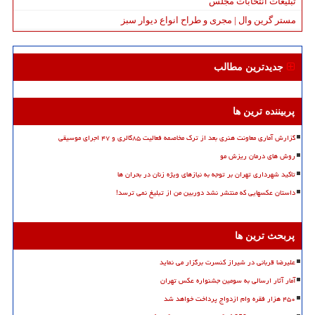
تبلیغات انتخابات مجلس
مستر گرین وال | مجری و طراح انواع دیوار سبز
جدیدترین مطالب
پربیننده ترین ها
گزارش آماری معاونت هنری بعد از ترک مخاصمه فعالیت ۸۵گالری و ۴۷ اجرای موسیقی
روش های درمان ریزش مو
تاکید شهرداری تهران بر توجه به نیازهای ویژه زنان در بحران ها
داستان عکسهایی که منتشر نشد دوربین من از تبلیغ نمی ترسد!
پربحث ترین ها
علیرضا قربانی در شیراز کنسرت برگزار می نماید
آمار آثار ارسالی به سومین جشنواره عکس تهران
۴۵۰ هزار فقره وام ازدواج پرداخت خواهد شد