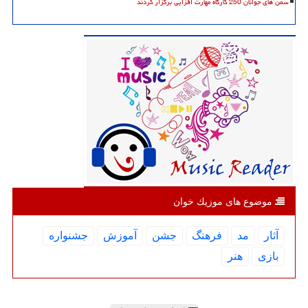
سمن های جوانان 250 کارگاه مهارت افزایی برگزار کردند
موضوع های موزیك خوان
آثار
مد
فرهنگ
جشن
آموزش
جشنواره
بازی
هنر