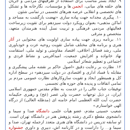
۹. ایجاد بستر مناسب برای استفاده از ظرفیتهای مردمی و جریان
های حلقه های میانی،
انجمن
ها و مؤسسات، نگارخانه ها و تشکل
های تخصصی و انقلابی عرصه هنرهای تجسمی در تمامی شئون
۱۰. پیگیری مجدانه جهت پیاده سازی «نهضت بازگشت به مساجد و
اماکن مذهبی» بعنوان رویکرد دولت سیزدهم برای تقویت زیرساخت
فعالیتهای مردمی فرهنگی و تربیت نسل آینده هنرمندان متعهد،
متخصص و مترقی
۱۱. برنامه ریزی جهت پیاده سازی اولویت های محتوایی در
آثار
هنری و برنامه های مختلف شامل تقویت روحیه عزت و خودباوری
ملی، رشد فضائل اخلاقی، اقتصاد مقاومتی و تولید ملی، استقامت
نهاد خانواده و افزایش جمعیت، امیدآفرینی و نشاط فردی و
اجتماعی و تعظیم شعائر اسلامی
۱۲. نظارت بر رعایت دقیق «اصول حاکم بر نقشه ملی پیشگیری و
مقابله با فساد اداری و اقتصادی در دولت سیزدهم» در سطح اداره
کل و همینطور ایجاد و تقویت سازوکارهای نظارت عمومی مردم بر
تمامی اتفاقات و پدیده های حوزه های تجسمی
توفیقات جناب عالی را در خدمت به نظام مقدس جمهوری اسلامی
ایران، در ذیل توجهات حضرت ولی عصر (عج) و رهبری حکیمانه
حضرت آیت الله العظمی امام خامنه ای (مدظله العالی) از درگاه
الهی خواستارم.»
شعیب حسینی مقدم، عضو هیأت علمی
دانشگاه
صدا و سیما و
دانشجوی مقطع دکتری رشته پژوهش هنر در دانشگاه تهران است.
او سابقه تدریس در دانشگاه های هنری متعدد ازجمله تهران، صدا و
سیما و… را داراست و در کارنامه اش، دبیری و داوری
جشنواره