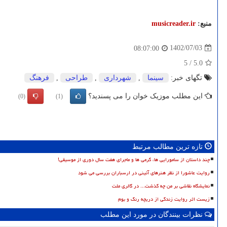
منبع:
musicreader.ir
1402/07/03
08:07:00
5
/
5.0
تگهای خبر:
سینما
,
شهرداری
,
طراحی
,
فرهنگ
این مطلب موزیک خوان را می پسندید؟
(0)
(1)
تازه ترین مطالب مرتبط
چند داستان از سامورایی ها، گرمی ها و ماجرای هفت سال دوری از موسیقی!
روایت عاشورا از نظر هنرهای آئینی در ارسباران بررسی می شود
نمایشگاه نقاشی بر من چه گذشت... در گالری ملت
زیست اثر روایت زندگی از دریچه رنگ و بوم
نظرات بینندگان در مورد این مطلب