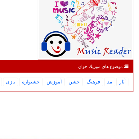
موضوع های موزیك خوان
آثار
مد
فرهنگ
جشن
آموزش
جشنواره
بازی