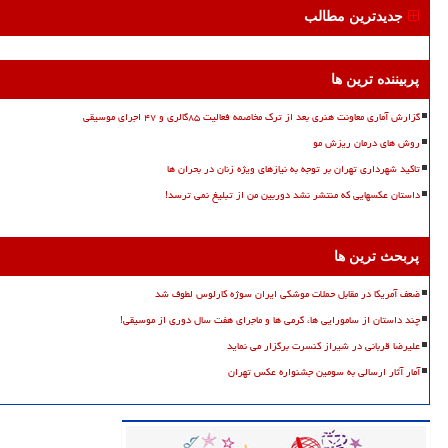
جدیدترین مطالب
پربیننده ترین ها
گزارش آماری معاونت هنری بعد از ترک مخاصمه فعالیت ۸۵گالری و ۴۷ اجرای موسیقی
روش های درمان ریزش مو
تاکید شهرداری تهران بر توجه به نیازهای ویژه زنان در بحران ها
داستان عکسهایی که منتشر نشد دوربین من از تبلیغ نمی ترسد!
پربحث ترین ها
ضعف آمریکا در مقابل حملات موشکی ایران سوژه کارلوس لطوف شد
چند داستان از سامورایی ها، گرمی ها و ماجرای هفت سال دوری از موسیقی!
علیرضا قربانی در شیراز کنسرت برگزار می نماید
آمار آثار ارسالی به سومین جشنواره عکس تهران