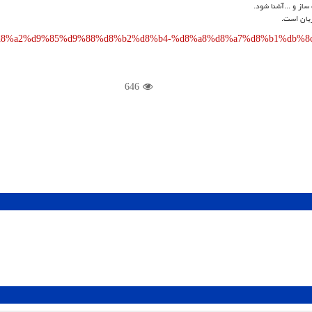
 ساز و
...
آشنا شود.
ریان است.
course/%d8%a2%d9%85%d9%88%d8%b2%d8%b4-%d8%a8%d8%a7%d8%b1%d
646