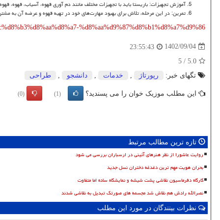
آموزش تجهیزات: باریستا باید با تجهیزات مختلف مانند دم آوری قهوه، آسیاب، قهوه، قهوه
تمرین: در این مرحله، تلاش برای بهبود مهارت‌های خود در تهیه قهوه و عرضه آن به مشت
b%8c%d8%b3%d8%aa%d8%a7-%d8%aa%d9%87%d8%b1%d8%a7%d9%86/
1402/09/04
23:55:43
5
/
5.0
تگهای خبر:
رپورتاژ
,
خدمات
,
دانشجو
,
طراحی
این مطلب موزیک خوان را می پسندید؟
(0)
(1)
تازه ترین مطالب مرتبط
روایت عاشورا از نظر هنرهای آئینی در ارسباران بررسی می شود
بحران هویت مهم ترین دغدغه دختران نسل جدید
کارگاه دفرماسیون نقاشی پشت شیشه و نمایشگاه ساده اما متفاوت
نصرالله رادش هم نقاش شد مجسمه های صورتک تبدیل به نقاشی شدند
نظرات بینندگان در مورد این مطلب