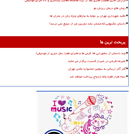
گزارش آماری معاونت هنری بعد از ترک مخاصمه فعالیت ۸۵گالری و ۴۷ اجرای موسیقی
روش های درمان ریزش مو
تاکید شهرداری تهران بر توجه به نیازهای ویژه زنان در بحران ها
داستان عکسهایی که منتشر نشد دوربین من از تبلیغ نمی ترسد!
پربحث ترین ها
چند داستان از سامورایی ها، گرمی ها و ماجرای هفت سال دوری از موسیقی!
علیرضا قربانی در شیراز کنسرت برگزار می نماید
آمار آثار ارسالی به سومین جشنواره عکس تهران
۴۵۰ هزار فقره وام ازدواج پرداخت خواهد شد