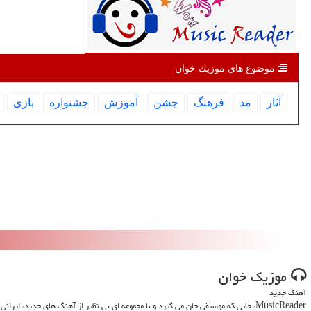
موضوع های موزیك خوان
آثار
مد
فرهنگ
جشن
آموزش
جشنواره
بازی
موزیك خوان
آهنگ جدید
MusicReader، جایی که موسیقی جان می گیرد و با مجموعه ای بی نظیر از آهنگ های جدید، ایرانی و خارجی، روحت را تازه می کند