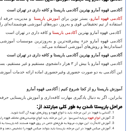
آکادمی قهوه آمارو بهترین آکادمی باریستا و کافه داری در تهران است
آکادمی قهوه آمارو
، بستر نوین برای
آموزش باریستا
و مدیریت حرفه ای 
استفاده از تیم تحقیقاتی قوی و به‌روز، دوره‌های آموزشی هوشمندانه‌ای را
آکادمی قهوه آمارو بهترین
آکادمی باریستا
و کافه داری در تهران است
آکادمی قهوه آمارو جزء پیشرفته‌ترین و به‌روزترین موسسات آموزشی
استانداردها و روش‌های آموزشی استفاده می‌کند…
آکادمی قهوه آمارو بهترین آکادمی باریستا و کافه داری در تهران است
آکادمی قهوه آمارو با بیش از ۳ هزار دانشجوی مستقیم و غیر مستقیم، بستری مناسب برای یادگیری وکسب تجربه در حوزه باریستایی حرفه‌ای فراهم می‌کند.
این آکادمی به دو صورت حضوری وغیرحضوری اماده ارائه خدمات آموزشی می‌ب
آموزش باریستا رو از کجا شروع کنیم | آکادمی قهوه آمارو
بنابراین، اگر به دنبال یادگیری مهارت کافه‌داری و آموزش باریستایی حرفه‌
مراحل باریستا شدن به طور کلی عبارتند از:
آشنایی با قهوه: در این مرحله، باید با انواع قهوه و روش‌های تهیه آن آشنا شوید.
آموزش
انواع قهوه
برپایه اسپرسو: در این مرحله، باید انواع نوشیدنی‌های‌ مختلف قهوه رای
آموزش لاته‌آرت: این مهارت مربوط به طرح‌های خاص در روی قهوه هستند که باریستا به ک
آموزش میکس قهوه: در این مرحله، باریستا باید بتواند میکس قهوه را تشخیص دهد و قه