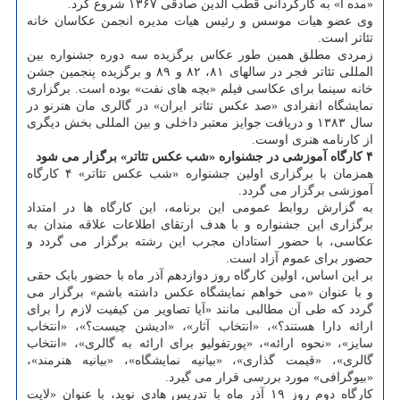
«مده آ» به کارگردانی قطب الدین صادقی ۱۳۶۷ شروع کرد.
وی عضو هیات موسس و رئیس هیات مدیره انجمن عکاسان خانه
تئاتر است.
زمردی مطلق همین طور عکاس برگزیده سه دوره جشنواره بین
المللی تئاتر فجر در سالهای ۸۱، ۸۲ و ۸۹ و برگزیده پنجمین جشن
خانه سینما برای عکاسی فیلم «بچه های نفت» بوده است. برگزاری
نمایشگاه انفرادی «صد عکس تئاتر ایران» در گالری مان هنرنو در
سال ۱۳۸۳ و دریافت جوایز معتبر داخلی و بین المللی بخش دیگری
از کارنامه هنری اوست.
۴ کارگاه آموزشی در جشنواره «شب عکس تئاتر» برگزار می شود
همزمان با برگزاری اولین جشنواره «شب عکس تئاتر» ۴ کارگاه
آموزشی برگزار می گردد.
به گزارش روابط عمومی این برنامه، این کارگاه ها در امتداد
برگزاری این جشنواره و با هدف ارتقای اطلاعات علاقه مندان به
عکاسی، با حضور استادان مجرب این رشته برگزار می گردد و
حضور برای عموم آزاد است.
بر این اساس، اولین کارگاه روز دوازدهم آذر ماه با حضور بابک حقی
و با عنوان «می خواهم نمایشگاه عکس داشته باشم» برگزار می
گردد که طی آن مطالبی مانند «آیا تصاویر من کیفیت لازم را برای
ارائه دارا هستند؟»، «انتخاب آثار»، «ادیشن چیست؟»، «انتخاب
سایز»، «نحوه ارائه»، «پورتفولیو برای ارائه به گالری»، «انتخاب
گالری»، «قیمت گذاری»، «بیانیه نمایشگاه»، «بیانیه هنرمند»،
«بیوگرافی» مورد بررسی قرار می گیرد.
کارگاه دوم روز ۱۹ آذر ماه با تدریس هادی نوید، با عنوان «لایت