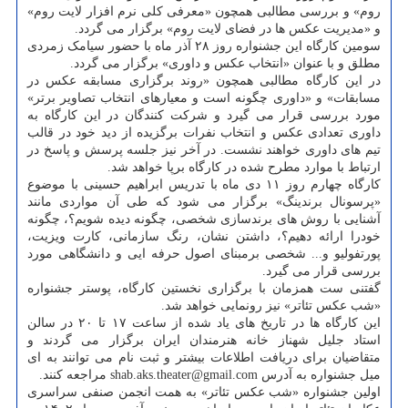
روم» و بررسی مطالبی همچون «معرفی کلی نرم افزار لایت روم»
و «مدیریت عکس ها در فضای لایت روم» برگزار می گردد.
سومین کارگاه این جشنواره روز ۲۸ آذر ماه با حضور سیامک زمردی
مطلق و با عنوان «انتخاب عکس و داوری» برگزار می گردد.
در این کارگاه مطالبی همچون «روند برگزاری مسابقه عکس در
مسابقات» و «داوری چگونه است و معیارهای انتخاب تصاویر برتر»
مورد بررسی قرار می گیرد و شرکت کنندگان در این کارگاه به
داوری تعدادی عکس و انتخاب نفرات برگزیده از دید خود در قالب
تیم های داوری خواهند نشست. در آخر نیز جلسه پرسش و پاسخ در
ارتباط با موارد مطرح شده در کارگاه برپا خواهد شد.
کارگاه چهارم روز ۱۱ دی ماه با تدریس ابراهیم حسینی با موضوع
«پرسونال برندینگ» برگزار می شود که طی آن مواردی مانند
آشنایی با روش های برندسازی شخصی، چگونه دیده شویم؟، چگونه
خودرا ارائه دهیم؟، داشتن نشان، رنگ سازمانی، کارت ویزیت،
پورتفولیو و... شخصی برمبنای اصول حرفه ایی و دانشگاهی مورد
بررسی قرار می گیرد.
گفتنی ست همزمان با برگزاری نخستین کارگاه، پوستر جشنواره
«شب عکس تئاتر» نیز رونمایی خواهد شد.
این کارگاه ها در تاریخ های یاد شده از ساعت ۱۷ تا ۲۰ در سالن
استاد جلیل شهناز خانه هنرمندان ایران برگزار می گردند و
متقاضیان برای دریافت اطلاعات بیشتر و ثبت نام می توانند به ای
میل جشنواره به آدرس shab.aks.theater@gmail.com مراجعه کنند.
اولین جشنواره «شب عکس تئاتر» به همت انجمن صنفی سراسری