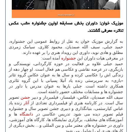
موزیک خوان: داوران بخش مسابقه اولین جشنواره «شب عکس
تئاتر» معرفی گشتند.
به گزارش موزیک خوان به نقل از روابط عمومی این جشنواره،
حمید جبلی، سیف الله صمدیان، محمود کلاری، سیامک زمردی
مطلق و هادی نوید، داوری این رویداد هنری را بر عهده دارند.
در معرفی هیات داوران این
جشنواره
آمده است:
حمید جبلی علاوه بر فعالیت در حوزه کارگردانی، نویسندگی و
بازیگری، در عرصه نقاشی و عکاسی هم فعال است. او چهار دهه از
زندگی اش را عکاسی کرده و سال ها به عنوان عکاس گروه تئاتر
«بازی» به سرپرستی زنده یاد آتیلا پسیانی با این گروه تئاتری
همکاری داشته است. جبلی بارها به عنوان مدرس یا داور در
جشنواره ها و مسابقات مختلف حضور داشته است.
سیف الله صمدیان، عکاس، فیلمساز، فیلمبردار و دبیر
جشن
تصویر
سال است. در کارنامه هنری او فیلمبرداری تعدادی از
آثار
زنده یاد
عباس کیارستمی، بنیانگذاری و دبیری جشن تصویر سال و جشنواره
فیلم تصویر دیده می شود. تدریس عکاسی در
دانشگاه
ها و
آموزشگاه های مختلف، برگزاری نمایشگاه ها، کارگاه های آموزشی،
داوری در جشنواره های معتبر ملی و بین المللی و... بخش دیگری از
کارهای هنری او را شامل می شود.