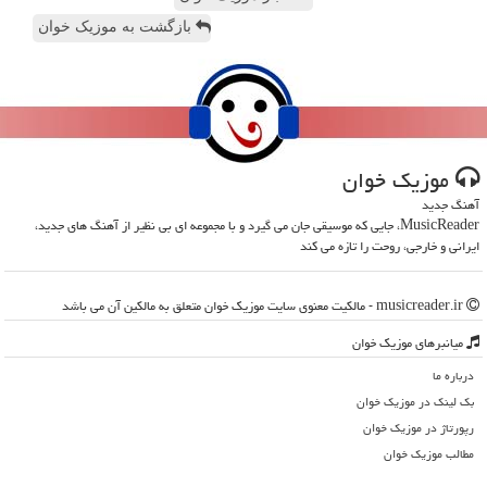
بازگشت به موزیک خوان
موزیك خوان
آهنگ جدید
MusicReader، جایی که موسیقی جان می گیرد و با مجموعه ای بی نظیر از آهنگ های جدید،
ایرانی و خارجی، روحت را تازه می کند
musicreader.ir - مالکیت معنوی سایت موزیك خوان متعلق به مالکین آن می باشد
میانبرهای موزیك خوان
درباره ما
بک لینک در موزیك خوان
رپورتاژ در موزیك خوان
مطالب موزیك خوان