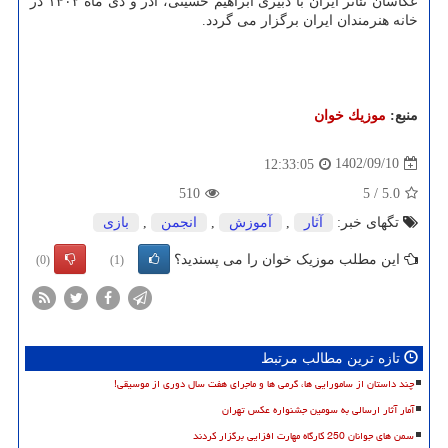
عکاسان تئاتر ایران با دبیری ابراهیم حسینی، آذر و دی ماه ۱۴۰۲ در
خانه هنرمندان ایران برگزار می گردد.
منبع:
موزیك خوان
1402/09/10
12:33:05
510
5
/
5.0
تگهای خبر:
آثار
,
آموزش
,
انجمن
,
بازی
این مطلب موزیک خوان را می پسندید؟
(0)
(1)
تازه ترین مطالب مرتبط
چند داستان از سامورایی ها، گرمی ها و ماجرای هفت سال دوری از موسیقی!
آمار آثار ارسالی به سومین جشنواره عکس تهران
سمن های جوانان 250 کارگاه مهارت افزایی برگزار کردند