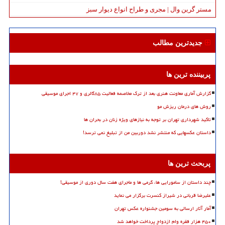
مستر گرین وال | مجری و طراح انواع دیوار سبز
جدیدترین مطالب
پربیننده ترین ها
گزارش آماری معاونت هنری بعد از ترک مخاصمه فعالیت ۸۵گالری و ۴۷ اجرای موسیقی
روش های درمان ریزش مو
تاکید شهرداری تهران بر توجه به نیازهای ویژه زنان در بحران ها
داستان عکسهایی که منتشر نشد دوربین من از تبلیغ نمی ترسد!
پربحث ترین ها
چند داستان از سامورایی ها، گرمی ها و ماجرای هفت سال دوری از موسیقی!
علیرضا قربانی در شیراز کنسرت برگزار می نماید
آمار آثار ارسالی به سومین جشنواره عکس تهران
۴۵۰ هزار فقره وام ازدواج پرداخت خواهد شد