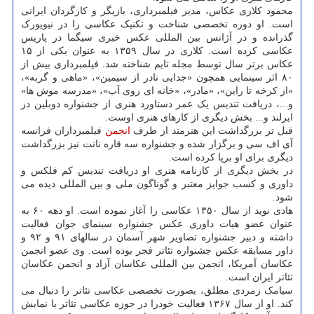
محمود کلاری عکاس، مدیر فیلمبرداری، بازیگر و کارگردان ایرانی
است. او دوره تخصصی شناخت و تکنیک عکاسی را در نیویورک
گذرانده و در آژانس بین المللی عکس خبری سیگما در پاریس
عکاسی کرده است. کلاری در سال ۱۳۵۹ به عنوان یکی از ۱۵
عکاس برتر سال توسط مجله تایم شناخته شد. فیلمبرداری بیش از
۸۰ اثر سینمایی همچون «جدایی نادر از سیمین»، «ماهی و گربه»،
«از کرخه تا راین»، «مادر»، «خانه ای روی آب»، «مدرسه موش ها»
و...، دریافت تندیس یک عمر دستاورد هنری از جشنواره دوبلین در
ایرلند و... بخش دیگری از کارهای هنری اوست.
قبل تر بزرگداشت این هنرمند از طرف
انجمن
فیلمبرداران فرانسه
آی اف سی و برگزار شده و جشنواره سه قاره نانت نیز بزرگداشت
دیگری برای او برپا کرده است.
در بخش دیگری از کارنامه هنری او دریافت تندیس کم فلکس و
داوری و کسب جوایز معتبر و گوناگون ملی و بین المللی دیده می
شود.
هادی نوید از سال ۱۳۵۰ عکاسی را آغاز نموده است. او دهه ۶۰ به
عنوان عضو هیات داوری عکس جشنواره سینمای جوان فعالیت
داشته و دبیر جشنواره تصاویر شهر آسمان در سالهای ۹۱ و ۹۲ و
داور مسابقه عکس جشنواره تئاتر فجر بوده است. وی عضو انجمن
عکاسان آمریکا، انجمن بین المللی عکاسان آزاد و انجمن عکاسان
تئاتر ایران است.
سیامک زمردی مطلق، بصورت تخصصی عکاسی تئاتر را دنبال می
کند. او از سال ۱۳۶۷ فعالیت خودرا در حوزه عکاسی تئاتر با نمایش