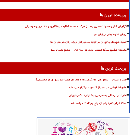
پربیننده ترین ها
گزارش آماری معاونت هنری بعد از ترک مخاصمه فعالیت ۸۵گالری و ۴۷ اجرای موسیقی
روش های درمان ریزش مو
تاکید شهرداری تهران بر توجه به نیازهای ویژه زنان در بحران ها
داستان عکسهایی که منتشر نشد دوربین من از تبلیغ نمی ترسد!
پربحث ترین ها
چند داستان از سامورایی ها، گرمی ها و ماجرای هفت سال دوری از موسیقی!
علیرضا قربانی در شیراز کنسرت برگزار می نماید
آمار آثار ارسالی به سومین جشنواره عکس تهران
۴۵۰ هزار فقره وام ازدواج پرداخت خواهد شد