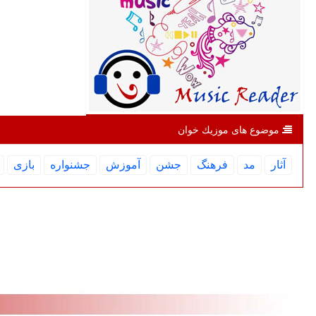
موضوع های موزیك خوان
آثار
مد
فرهنگ
جشن
آموزش
جشنواره
بازی