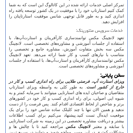
تمركز اصلی خدمات ارائه شده در این کاتالوگ این است که به شما
کمک کنیم استارتاپ خود را با موفقیت در یک کشور توسعه یافته راه
اندازی کنید و به طور قابل توجهی شانس موفقیت استارتاپتان را
افزایش دهید.
خدمات سرویس منتورینگ:
تعهد لانچینگ مکس توانمندسازی کارآفرینان و استارت
آپ
ها، با
استفاده از جلسات آموزشی و مشاوره
های تخصصی است. لانچینگ
مکس سه بخش متفاوت آموزش، مشاوره جامع و تخصصی را
متناسب با نیازهای کسب و کار شما ارائه می
دهد. تعهد لانچینگ
مکس توانمندسازی کارآفرینان و استارت
آپ
ها، با استفاده از جلسات
آموزشی و مشاوره
های تخصصی است.
سخن پایانی:
ویزای استارت آپ، فرصتی طلایی برای راه اندازی کسب و کار در
خارج از کشور است
. به طور کلی به واسطه ویزای استارتاپ
متقاضیان و صاحبان ایده های استارتاپی میتوانند با سرمایه کمتر و به
شیوه ایی اصولی، برای راه اندازی کسب و کار خود در کشورهای
برتر و شاخص از لحاظ اقتصادی اقدام کنند. پس فرصت را از دست
ندهید و همین الان تنها با چند کلیلک ساده شانس خود را برای یک
موقعیت ایده
آل تست کنید.پیشنهاد می
کنیم برای کسب اطلاعات
بیشتر و دریافت مشاوره تخصصی در این زمینه به شرکت استارتاپی
با سابقه و معتبر
لانچینگ مکس
مراجعه کنید تا با چالش ها و
مشکلات کمتری در این مسیر مواجه شوید و بتوانید در سریع ترین