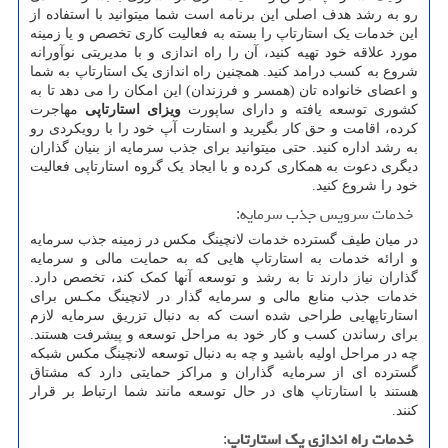
رو به رشد هدف اصلی این برنامه است شما میتوانید با استفاده از
این خدمات یک استارتاپ را بسته به فعالیت کاری تخصص و یا زمینه
مورد علاقه خود تهیه کنید، آن را راه اندازی و با مدیریتی نوآورانه
شروع به کسب درامد کنید. همچنین راه اندازی یک استارتاپ به شما
و اعضای خانواده تان (همسر و فرزندان) این امکان را می دهد تا به
کشوری توسعه یافته و دارای ساپورت
ویزای استارتاپی
مهاجرت
کرده، اقامت و حق کار بگیرید و استارت آپ خود را با رویکردی رو
به رشد اداره کنید. حتی میتوانید برای جذب سرمایه از بنیان گذاران
دیگری دعوت به همکاری کرده و با ایجاد یک گروه استارتاپی فعالیت
خود را شروع کنید.
خدمات سرویس جذب سرمایه:
در میان طیف گسترده خدمات لانچینگ مکس در زمینه جذب سرمایه
و ارائه خدمات به استارتاپ هایی که به حمایت مالی و سرمایه
گذاران نیاز دارند تا به رشد و توسعه آنها کمک کند، تخصص دارد.
خدمات جذب منابع مالی و سرمایه گذار در لانچینگ مکـس برای
استارتاپهایی طراحی شده است که به دنبال تزریق سرمایه لازم
برای رساندن کسب و کار خود به مراحل توسعه و پیشرفت هستند.
چه در مراحل اولیه باشید و چه به دنبال توسعه لانچینگ مکس شبکه
گسترده ای از سرمایه گذاران و مراکز حمایتی دارد که مشتاق
هستند با استارتاپ های در حال توسعه مانند شما ارتباط بر قرار
کنند.
خدمات راه اندازی یک استارتاپ
: