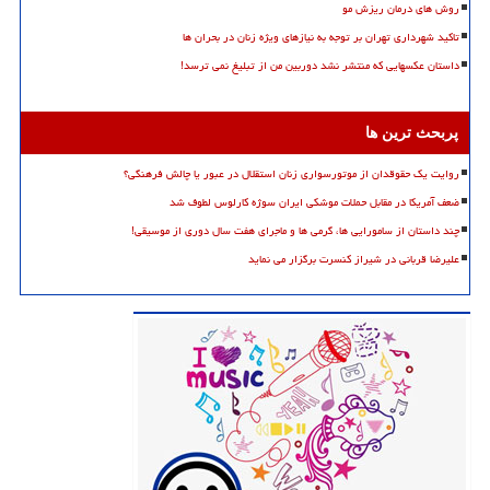
روش های درمان ریزش مو
تاکید شهرداری تهران بر توجه به نیازهای ویژه زنان در بحران ها
داستان عکسهایی که منتشر نشد دوربین من از تبلیغ نمی ترسد!
پربحث ترین ها
روایت یک حقوقدان از موتورسواری زنان استقلال در عبور یا چالش فرهنگی؟
ضعف آمریکا در مقابل حملات موشکی ایران سوژه کارلوس لطوف شد
چند داستان از سامورایی ها، گرمی ها و ماجرای هفت سال دوری از موسیقی!
علیرضا قربانی در شیراز کنسرت برگزار می نماید