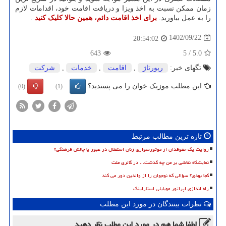
زمان ممکن نسبت به اخذ ویزا و دریافت اقامت خود، اقدامات لازم
را به عمل بیاورید.
برای اخذ اقامت دائم، همین حالا کلیک کنید
.
1402/09/22
20:54:02
643
5
/
5.0
تگهای خبر:
رپورتاژ
,
اقامت
,
خدمات
,
شركت
این مطلب موزیک خوان را می پسندید؟
(0)
(1)
تازه ترین مطالب مرتبط
روایت یک حقوقدان از موتورسواری زنان استقلال در عبور یا چالش فرهنگی؟
نمایشگاه نقاشی بر من چه گذشت... در گالری ملت
کجا بودی؟ سؤالی که نوجوان را از والدین دور می کند
راه اندازی اپراتور موبایلی استارلینک
نظرات بینندگان در مورد این مطلب
لطفا شما هم
در مورد این مطلب
نظر دهید