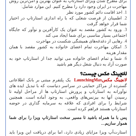
برای مطرح شدن ویزای استارتاپ به عنوان بهترین و امن
ترین روش
مهاجرت در ایران وجود دارد را مطرح کنیم. این موارد شامل:
1. اخذ اقامت دائم کشور مورد نظر
2. اطمینان از فرصت شغلی که با راه اندازی استارتاپ در اختیار
شما قرار خواهد گرفت
3. ورود به کشور مقصد به عنوان یک کارآفرین و نوآور که جایگاه
اجتماعی بسیار مناسبی برای شما ایجاد می کند
4. رهایی از دغدغه
های همیشگی شکست در مهاجرت
5. امکان مهاجرت تمام اعضای خانواده به کشور مقصد با همان
مقدار هزینه
6. شما و تمام اعضای خانواده می توانید جدا از استارتاپ خود به
صورت آزاد به دنبال شغل دیگر هم باشید
لانچینگ مکس چیست؟
لانچینگ مکس
LaunchingMax
یک پلتفرم مبتنی بر بانک اطلاعاتی
گسترده از مراکز حمایتی در سراسر دنیاست که با تبدیل ایده های
نوآورانه به استارتاپ
‌
و پرورش استارتاپ ها از مراحل اولیه تا
رسیدن آنها به بیزنس
های واقعی، به وجود آماده است. همچنین
شرایط را برای افرادی که علاقه به سرمایه گذاری در حوضه
استارتاپ هستند فراهم کرده است.
پس با ما همراه باشید تا مسیر سخت استارتاپ ویزا را برای شما
هموار سازیم
...
استارت
آپ ویزا مزایای زیادی دارد،
‌
اما برای دریافت این ویزا باید