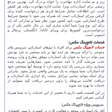
زیر و بم سایت اداره مهاجرت را خواند و درک کرد. بهترین مرجع
رسمی برای استارت
اپ ویزا، سایت اداره مهاجرت دولت هر کشور
است. این اطلاعات شامل شرایط فردی هر درخواست کننده برای
گرفتن ویزای استارتاپ است که همراه می شود با توضیح شرایط
طرح استارتاپی مورد تایید کشور مورد نظر شما و مدارکی که باید
برای این نوع ویزا شما آماده سازی کنید. در حال حاضر یکی از پر
درخواست
ترین کشورها برای ویزای کانادا، انگلستان، پرتغال و
استونی است.
خدمات لانچینگ مکس
:
خدمات لانچینگ مکس
برای افراد یا تیم
های استارتاپی سرویس های
متنوعی را ارائه می
دهد. هر ایده تنها بر پایه منحصر به فرد بودنش
نمی تواند در دنیا به عنوان یک استارتاپ موفق مطرح و وارد پروسه
جذب سرمایه گذار یا نامه حمایتی شود. معیارهایی تعریف شده
بسیاری برای بررسی یک ایده وجود دارد تا توسط آنها مشخص شود
که استارتاپ شما میتواند به یک بیزینس واقعی تبدیل بشود. بنابراین
برای اینکه بتوانید تمامی مراحل سخت راه اندازی یک استارتاپ و
دریافت اقامت مربوطه را بدون دردسر دریافت کنید میتوانید از
خدمات ما بهره مند شوید.
در این قسمت قصد داریم تا بخشی از این خدمات را به شما همراه
گرامی معرفی کنیم.
سرویس ویژه لانچینگ مکس
:
آغاز یک استارتاپ موفق و فعالیت کاری در کشوری با بستر اقتصادی