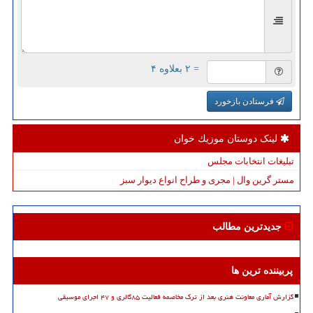
= ۲ بعلاوه ۴
فرستادن بازخورد
لینک دوستان موزیك خوان
تبلیغات انتخابات مجلس
مستر گرین وال | مجری و طراح انواع دیوار سبز
جدیدترین مطالب
پربیننده ترین ها
گزارش آماری معاونت هنری بعد از ترک مخاصمه فعالیت ۸۵گالری و ۴۷ اجرای موسیقی