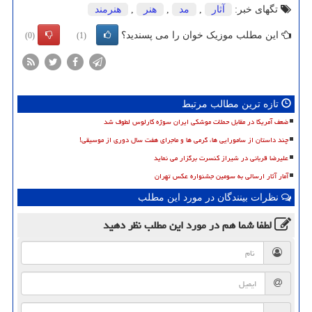
تگهای خبر:
آثار
,
مد
,
هنر
,
هنرمند
این مطلب موزیک خوان را می پسندید؟
(0)
(1)
تازه ترین مطالب مرتبط
ضعف آمریکا در مقابل حملات موشکی ایران سوژه کارلوس لطوف شد
چند داستان از سامورایی ها، گرمی ها و ماجرای هفت سال دوری از موسیقی!
علیرضا قربانی در شیراز کنسرت برگزار می نماید
آمار آثار ارسالی به سومین جشنواره عکس تهران
نظرات بینندگان در مورد این مطلب
لطفا شما هم
در مورد این مطلب
نظر دهید