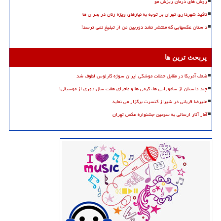
روش های درمان ریزش مو
تاکید شهرداری تهران بر توجه به نیازهای ویژه زنان در بحران ها
داستان عکسهایی که منتشر نشد دوربین من از تبلیغ نمی ترسد!
پربحث ترین ها
ضعف آمریکا در مقابل حملات موشکی ایران سوژه کارلوس لطوف شد
چند داستان از سامورایی ها، گرمی ها و ماجرای هفت سال دوری از موسیقی!
علیرضا قربانی در شیراز کنسرت برگزار می نماید
آمار آثار ارسالی به سومین جشنواره عکس تهران