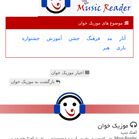
موضوع های موزیك خوان
آثار
مد
فرهنگ
جشن
آموزش
جشنواره
بازی
هنر
اخبار موزیک خوان
بازگشت به موزیک خوان
موزیك خوان
آهنگ جدید
MusicReader، جایی که موسیقی جان می گیرد و با مجموعه ای بی نظیر از آهنگ های جدید،