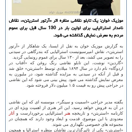
موزیک خوان: یک تابلو نقاشی منظره اثر «آرتور استریتن»، نقاش
نامدار استرالیایی برای اولین بار در 130 سال قبل برای عموم
مردم به معرض نمایش گذاشته می شود.
به گزارش موزیک خوان به نقل از ایسنا، یک شاهکار از «آرتور
استریتن»، نقاش امپرسیونیست استرالیایی که بندرگاهی در سیدنی
را به تصویر می کشد، بعد از ۱۳۰ سال برای عموم رونمایی گردید.
«گاردین» نوشت، این تابلو نقاشی رنگ روغن که «آفتاب در
اردوگاه» نام دارد در سال ۱۸۹۴ میلادی توسط «استریتن» خلق شد
و قبل از آنکه در سیدنی به مزایده گذاشته شود، در ملبورن به
معرض نمایش گذاشته می شود. پیش بینی می شود که این نقاشی
در حراجی پیش رو به قیمت ۱.۵ میلیون دلار فروخته شود.
بگفته مدیر حراجی «اسمیت و سینگر»، موسسه ای که این نقاشی
در آن به فروش خواهد رسید، این اثر هنری از اهمیت ویژه ای در
کارنامه «استریتن» و تاریخچه
هنر
استرالیایی برخوردارست و
آثار
معدودی با این موضوع، قدمت و ابعاد وجود دارند که همچنان در
مجموعه های خصوصی نگهداری می شوند.
«استریتن» یکی از تاثیرگذارترین نقاشان منظره استرالیا و همچون