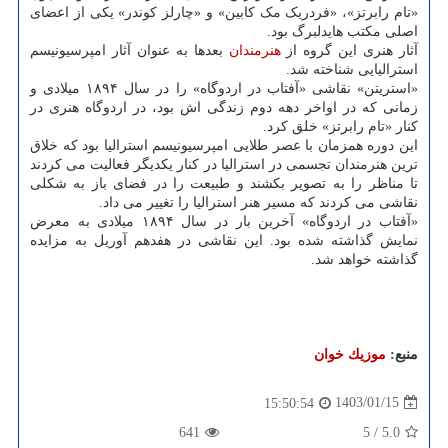
«تام رابرتز»، «فردریک مک کابین» و «چارلز کوندر» یکی از اعضای
اصلی مکتب هایدلبرگ بود.
آثار هنری این گروه از
هنرمندان
بعدها به عنوان آثار امپرسیونیسم
استرالیایی شناخته شد.
«استریتن» نقاشی «آفتاب در اردوگاه» را در سال ۱۸۹۴ میلادی و
زمانی که در اواخر دهه دوم زندگی اش بود، در اردوگاه هنری در
کنار «تام رابرتز» خلق کرد.
این دوره همزمان با عصر طلایی امپرسیونیسم استرالیا بود که خلاق
ترین هنرمندان تجسمی در استرالیا در کنار یکدیگر فعالیت می کردند
تا مناظر را به تصویر بکشند و طبیعت را در فضای باز به شکلی
نقاشی می کردند که مسیر هنر استرالیا را تغییر می داد.
«آفتاب در اردوگاه» آخرین بار در سال ۱۸۹۴ میلادی به معرض
نمایش گذاشته شده بود. این نقاشی در هفدهم آوریل به مزایده
گذاشته خواهد شد.
منبع:
موزیك خوان
1403/01/15
15:50:54
641
5
/
5.0