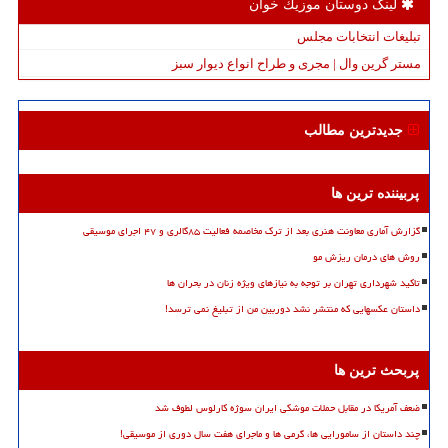
لینک دوستان موزیك خوان
تبلیغات انتخابات مجلس
مستر گرین وال | مجری و طراح انواع دیوار سبز
جدیدترین مطالب
پربیننده ترین ها
گزارش آماری معاونت هنری بعد از ترک مخاصمه فعالیت ۸۵گالری و ۴۷ اجرای موسیقی
روش های درمان ریزش مو
تاکید شهرداری تهران بر توجه به نیازهای ویژه زنان در بحران ها
داستان عکسهایی که منتشر نشد دوربین من از تبلیغ نمی ترسد!
پربحث ترین ها
ضعف آمریکا در مقابل حملات موشکی ایران سوژه کارلوس لطوف شد
چند داستان از سامورایی ها، گرمی ها و ماجرای هفت سال دوری از موسیقی!