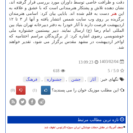
دقت و ظرافت خاصی توسط داوران مورد بررسی قرار گرفته اند،
نشان دهنده تلاش و پشتکار هنرمندانی است که با عشق و علاقه به
این
هنر
دست به قلم شده اند. بابایی بیان کرد: اسامی هنرمندان
برگزیده بر روی وب سایت شمس انتشار یافته و آنها از ۳ تا ۱۲
اردیبهشت فرصت دارند تا آثار خودرا به دفتر دبیرخانه تهران بنیاد بین
المللی امام رضا (ع) ارسال نمایند. دبیر بیستمین جشنواره ملی
خوشنویسی رضوی اشاره کرد: از برگزیدگان مراسم اختتامیه که
اواخر اردیبهشت در مشهد مقدس برگزار می شود، تقدیر خواهند
شد.
1403/02/04
13:09:23
618
5
/
5.0
تگهای خبر:
آثار
,
جشن
,
جشنواره
,
فرهنگ
این مطلب موزیک خوان را می پسندید؟
(0)
(1)
تازه ترین مطالب مرتبط
ضعف آمریکا در مقابل حملات موشکی ایران سوژه کارلوس لطوف شد