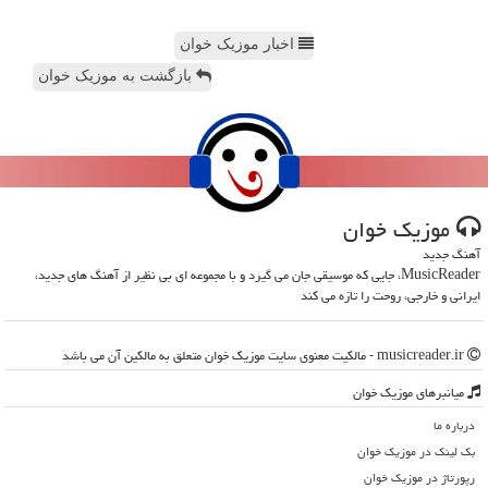
اخبار موزیک خوان
بازگشت به موزیک خوان
موزیك خوان
آهنگ جدید
MusicReader، جایی که موسیقی جان می گیرد و با مجموعه ای بی نظیر از آهنگ های جدید،
ایرانی و خارجی، روحت را تازه می کند
musicreader.ir - مالکیت معنوی سایت موزیك خوان متعلق به مالکین آن می باشد
میانبرهای موزیك خوان
درباره ما
بک لینک در موزیك خوان
رپورتاژ در موزیك خوان