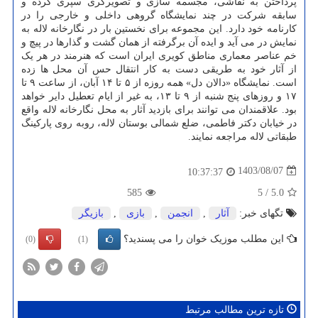
پرداختن به نقاشی، مجسمه سازی و تصویرگری سپری کرده و
سابقه شرکت در چند نمایشگاه گروهی داخلی و خارجی را در
کارنامه خود دارد. این مجموعه برای نخستین بار در نگارخانه لاله به
نمایش در می آید و ایده آن برگرفته از همان گشت و گذارها در پیچ و
خم عناصر معماری مناطق کویری ایران است که هنرمند در هر یک
از آثار خود به طریقی دست به کار انتقال حس آن محل ها زده
است. نمایشگاه «دالان دل» همه روزه از ۵ تا ۱۴ آبان، از ساعت ۹ تا
۱۷ و روزهای پنج شنبه از ۹ تا ۱۳، به غیر از ایام تعطیل دایر خواهد
بود. علاقمندان می توانند برای بازدید آثار به محل نگارخانه لاله واقع
در خیابان دکتر فاطمی، ضلع شمالی بوستان لاله، روبه روی پارکینگ
طبقاتی لاله مراجعه نمایند.
1403/08/07
10:37:37
585
5
/
5.0
تگهای خبر:
آثار
,
انجمن
,
بازی
,
بازیگر
این مطلب موزیک خوان را می پسندید؟
(0)
(1)
تازه ترین مطالب مرتبط