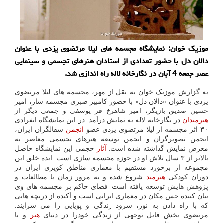
موزیک خوان: نمایشگاه مجسمه های لیلا مرتضوی یزدی با عنوان
دالان دل با حضور تعدادی از استادان هنرهای تجسمی و سینمایی
عصر جمعه 4 آبان در نگارخانه لاله راه اندازی شد.
به گزارش موزیک خوان به نقل از مهر، مجسمه های لیلا مرتضوی
یزدی با عنوان «دالان دل» با حضور کامبیز صبری مجسمه ساز، امیر
حسین صدیق بازیگر، امیر شاهرخ فر یوسفی و جمعی دیگر از
هنرمندان
در نگارخانه لاله به نمایش درآمد. در این نمایشگاه انفرادی
۳۰ اثر مجسمه از لیلا مرتضوی یزدی عضو
انجمن
سفالگران ایران،
انجمن تصویرگران و انجمن توسعه هنرهای تجسمی معاصر به
معرض نمایش گذاشته شده است.
آثار
حجمی این نمایشگاه حاصل
بالاتر از ۳ سال تلاش او در حوزه مجسمه سازی است. ایده خلق این
مجموعه از برخورد مستقیم با معماری مناطق کویری ایران در
دوران کودکی
هنرمند
شروع شده و به مرور زمان با مطالعات و
پژوهش هایش توسعه یافته است. فضای حاکم بر مجسمه های وی
بیان کننده حس مکان در معماری ایرانی است و آکنده از دریچه هایی
که با راه دادن به نور، سرود زندگی و پویایی را می سرایند.
مرتضوی بخش قابل توجهی از زندگی خودرا در دنیای
هنر
و با