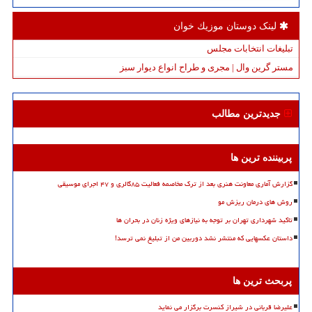
لینک دوستان موزیك خوان
تبلیغات انتخابات مجلس
مستر گرین وال | مجری و طراح انواع دیوار سبز
جدیدترین مطالب
پربیننده ترین ها
گزارش آماری معاونت هنری بعد از ترک مخاصمه فعالیت ۸۵گالری و ۴۷ اجرای موسیقی
روش های درمان ریزش مو
تاکید شهرداری تهران بر توجه به نیازهای ویژه زنان در بحران ها
داستان عکسهایی که منتشر نشد دوربین من از تبلیغ نمی ترسد!
پربحث ترین ها
علیرضا قربانی در شیراز کنسرت برگزار می نماید