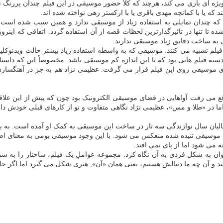
ژه ای بازی می کند، هرچند که کلاً حضور موسیقی در این فیلم چندان پررنگ ن
 یا با کمانچه مهدی باقری یا با ارکستر زهی نواخته شده اند.
ه چندان تمایلی به استفاده زیاد از موسیقی ندارد و همین سبب شده است 
 تنها در تاثیرگذارترین لحظات قصه از آن استفاده گردد. اتفاقی که اینروزها 
به ساخت دقایق زیاد موسیقی ندارند.
فیلم تشبیه می کنند. موسیقی که به واسطه استفاده زیاد بیشتر حالت ویدئوکل
دسته فیلم هایی بود که تا این اندازه کم موسیقی باشد. مخصوصاً این که دا
یشتری موسیقی روی این فیلم قرار می گرفت. عظیمی نژاد هم به جز در آهنگساز
ع می رفت آواهایی در فضای موسیقی الکترونیک بود چون که پیش از این علاق
 اما در «طلا و مس»، عظیمی نژاد نگاهی متفاوت و نو از کارهای قبلی خودش دار
الیان سال نوازندگی سه تار در ساخت این موسیقی به کمک او آمده است. به یا
موسیقی تنیده شده منعکس می شود. با این وجود موسیقی بومی به معنای اصیل
ه می شود اما از پای نمی افتد.
ان به شکل فردی به آن نگاه کرد. مجموعه عواملِ یک فیلم، ساختار را به س
تد و آن چه ما دنبالش هستیم، یعنی همان «آن» ِ هنری شکل می گیرد اما اگر حا