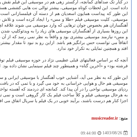
در کنار تک صداهای کمانچه، ارکستر زهی هم در موسیقی این فیلم نقش وی
داده است. این لحظات کوتاه موسیقی، بیشتر توالی نت هایی کششی هستند که
این طور که پیداست همایون اسعدیان هم از دسته آن فیلمسازانی است ک
موسیقی، کلیت موسیقی فیلم «طلا و مس» را ایجاد کرده است و تلاش شده تا
آهنگسازان هم بخصوص جوان ترهایی که وارد موسیقی می شوند علاقه ای 
این روزها بسیاری از آهنگسازان موسیقی های زیاد را به ویدئوکلیپ شدن 
و مس» نیازمند موسیقی بیشتری بود و واقعاً به نظر نمی رسد که از آن 
اتفاقاً می توانست حس برانگیز هم باشد. ازاین رو بد نبود تا مقدار ب
افتد و همچنین تمایلی به تکرار خود ندارد.
آنچه که بر اساس فعالیتهای قبلی عظیمی نژاد در حوزه موسیقی فیلم توق
فرشته بود» و «آخرین گناه» و همینطور چند فیلم سینمایی نشان داده بود.
این طور که به نظر می آید، آشنایی خوب آهنگساز با موسیقی ایرانی و س
موسیقی هم حال و هوایی خراسانی به خود می گیرد و با تمی که در بافت 
ردپای موسیقی نواحی را در آن پیدا کند. کمانچه ای دردمند که آهسته نواخت
به هرحال موسیقی فیلم و کلاً ساخت فیلم یک کار گروهی است و نمی تو
اجزا کنار هم درست باشند، برآیند خوبی در یک فیلم یا سریال اتفاق می اف
منبع:
musicreader.ir
1403/08/26
09:44:00