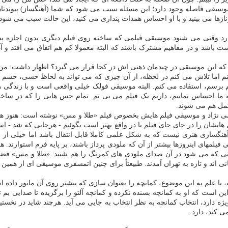
سیقی فاصله وجود دارد؛ این مسئله سبب می شود که شما (آهنگساز) پیوندتان با
ژها می بینید و با او احساس همذات پنداری می کنید، این حالت سبب می شود 
ارد وقتی می شنود موسیقی فیلمی که ساخته روی فیلم دیگری بدون اجازه 
 باشد و در مفاهیم مشترک باشند که البته معمولا کم هم اتفاق می افتد 
 که این موسیقی در چیدمان ذهنی اش در کجا قرار می گیرد؟ اظهار داشت: من
 اما تلاش می کنم در لحظه، از آن چیزی که می تواند به لحاظ حسی، حسم را بی
حسم برسم، استفاده می کنم. البته موسیقی فولک خیلی واقعی است و با زندگ
ما احساس نماییم، داریم یک فیلم می بی نم. تمام حس هایی را که در ساخ
کمل هم می شوند.
ظیمی نژاد و موسیقی فیلم هایش بخصوص فیلم «طلا و مس» نوشته است: هنوز هم
یشان را در جای جای فیلم یا در واقع بهتر است بگوئیم - هرجایی که شد - استفاد
آهنگسازی هنری نیست که به شکل علمی کاملا قابل انتقال باشد اما خیلی از ا
فیلمهای اینروزها بیشتر از آن که ملودی پرداز باشند، بر پایه فرم استوارند.
ی که می شود در آن صدای ملودی های کمرنگ را هم شنید. «طلا و مس» فضای
 اند و تازه به تهران آمدند. طبیعتاً برای چنین اتمسفری موسیقی ای از ه
 علم به این موضوع، کمانچه را بعنوان سازی که بیشتر روی آن مانور داده ا
ین است که او به کمانچه بسنده نکرده و کمانچه آلتو را برگزیده تا صدایی بم ت
دارد، انتخاب کمانچه به نظر انتخاب به جایی می آید. هرچند شاید در نخست
ی کند، دارد.