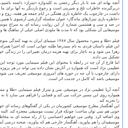
آنچه بهانه ای شد تا بار دیگر رجعتی به کلیدواژه «تیتراژ» داشته باش
داشت در چارچوب یک خاطره بازی هفتگی در ایام جمعه هر هفته، روح و ذهن 
«خاطره بازی تیتراژهای ماندگار» عنوان سلسله گزارشی آرشیوی با همین
در صد و سی و هشتمین شماره از این روایت رسانه ای به سراغ موسیقی م
موسیقایی آن بشکلی بود که تا مدت ها ملودی اصلی خیلی از نماهنگ ها و
فیلم «طلا و مس» محصول سال ۱۳۸۷ سینمای ایران به تهیه کنندگی منوچهر محمدی و کارگردانی همایون اسعدیان است که نخستین بار در بیست و هشتمین
این فیلم داستان فردی به نام سیدرضا طلبه جوانی است که اخیرا همراه 
زهرا می شود و به ناچار برای تهیه هزینه درمان تغییراتی را در زندگی
تشکیل می دادند.
اما فارغ از آن چه در رابطه با محتوای این فیلم سینمایی مورد توجه ا
عظیمی نژاد است که همواره در آثارش نشان داده می تواند در هر پروژ
دارای چارچوب با آن چه در حوزه های امروزی موسیقی تعریف می شود. چ
موسیقی باشد که کامل در خدمت اثر است.
آنچه آریا عظیمی نژاد در موسیقی متن و تیتراژ فیلم سینمایی «طلا و 
همواره روی این مسیر حرکت می کند و فضایی را فراهم می سازد تا نه تن
را تجربه کند.
این آهنگساز مطرح موسیقی کشورمان در یکی از گفتگوهای رسانه ای خود
خوبی هم نمی توان ساخت؛ چونکه قرار نیست موسیقی معجزه کند. البته ما
وی اضافه کرد: وقتی می خواهیم احساسی را از راه صحنه ای به مخاطب 
موسیقیدان را هم بیاورید، آهنگساز خارجی هم که بیاورید، صحنه درنمی آید
گاهی برای ساخت موسیقی یک صحنه، مجبورم چشم هایم را ببندم تا تصوی