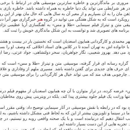
یم، مروری بر ماندگارترین و خاطره سازترین موسیقی های در ارتباط با برخی 
مان را به آن بسپاریم و از معبر آن به سال هایی که حال مان بهتر از این رو
 رویکرد است که به شکل هفتگی می توانید در گروه
هنر
خبرگزاری مهر آنرا دنبا
تن و تیتراژ فیلم سینمایی «طلا و مس» به آهنگسازی آریا عظیمی نژاد رفت
 برنامه های تصویری شد و توانست به این شکل ماندگاری خویش را ثبت کند.
با خانواده اش به تهران آمده تا در کلاس های استاد اخلاقی که وصف او را
 خود می دهد. بهروز شعیبی، نگار جواهریان، سحر دولتشاهی، جواد عزتی، رضا 
ین گزاره رسانه ای قرار گرفته، موسیقی متن و تیتراژ «طلا و مس» است که زی
ه ای حرف های جدیدی برای گفتن داشته باشد. مسیری ملهم از وفاداری و ع
ارچوبی هدف مند که می تواند خیال هر کارگردانی را برای موسیقی متن فیل
مس» عرضه کرده، در تراز متوازن با آن چه همایون اسعدیان از مفهوم فیلم د
ها وزانت یک فیلم جلوه بیشتری پیدا کند، بلکه در ویترینی پیش روی مخاطبان
 بود که در رابطه با نقش موسیقی در آثار سینمایی توضیح داد: وقتی مقرر 
 در سینما و تلویزیون بیشتر از این که به لحاظ فنی مشکل داشته باشیم، ب
انتقال دهیم که درنیامده است و با یک صحنه واقعی روبه رو نیستیم، در چن
. تجربه هایی از این دست بسیار داشته ایم.
ر را نبینم. چون آن صحنه به علت دافعه ای که ایجاد می کند، حس من را می