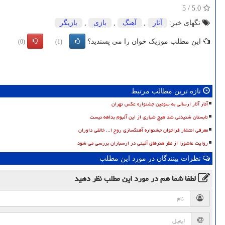
5
/
5.0
تگهای خبر:
آثار
,
آهنگ
,
بازی
,
بازیگر
این مطلب موزیک خوان را می پسندید؟
(0)
(1)
تازه ترین مطالب مرتبط
آمار آثار ارسالی به سومین جشنواره عکس تهران
تابستان شنیدنی شد هیچ شیاری از این آلبوم بداهه نیست
معرفی انتشار فراخوان جشنواره آهنگسازی روح ا... خالقی داوران
روایت عاشورا از نظر هنرهای آئینی در ارسباران بررسی می شود
نظرات بینندگان در مورد این مطلب
لطفا شما هم
در مورد این مطلب
نظر دهید