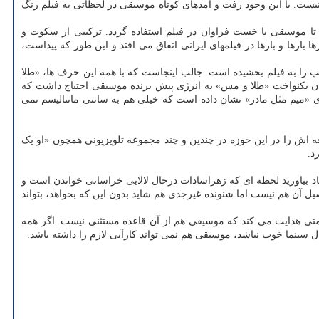
یست. با این وجود رفت و آمدهای کوتاه موسیقی در لحظاتی به فیلم رنگ
تا موسیقی با خست فراوان در فیلم استفاده گردد. ترکیبی از سکوت و
بارها و بارها در فیلمهای ایرانی اتفاق می افتد و این طور که پیداست،
یپ را به فیلم بخشیده است. جالب اینجاست که با همه این حرف ها، «طلا
ستان یکنواخت «طلا و مس» به انرژی پیش برنده موسیقی احتیاج داشت که
ی «میم مثل مادر» نشان داده است که خیلی هم به سانتی مانتالیسم نمی
ه اش را در این حوزه در چندین و چند مجموعه تلویزیونی همچون «او یک
د.
د بیاورید لحظه ای که زهراسادات درحال لالایی خراسانی خواندن است و
 آن هم نیست اما شنونده غیرجدی هم شاید بدون این که بخواهد، بتواند
متی هدایت می کند که موسیقی هم از آن قاعده مستثنی نیست. اگر همه
ل سینما خوب نباشد، موسیقی هم نمی تواند کارآیی لازم را داشته باشد.