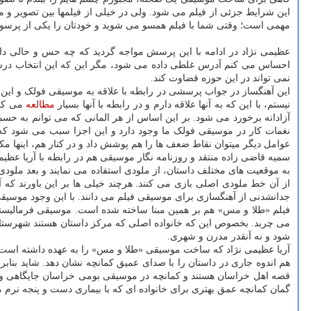
این شرایط جزئی از فیلم می شود. ولی در خیلی از فیلمها بین تصویر و مو
مهمی است؛ وقتی شما با فیلم همسو می شوید و خودتان را یکی از پرسونا
عظیمی نژاد در ادامه با این پرسش مواجه گردید که چه حس و حالی د
احساس می کنم آدرس غلطی داده می شود، مگر این که این انتخاب درست
نمی تواند در این حوزه قضاوت کند.
این آهنگساز در جواب پرسشی در رابطه با علاقه به موسیقی فولک و این
نیستم، با این که به آنها علاقه دارم و در رابطه با آنها بسیار
مطالعه
می کنم
آزادانه برخورد می شود. بر این اساس از هر المانی که می توانم به 
نغمات کار در موسیقی فولک ما وجود دارد و این اجزا سبب می شود که 
عوامل دیگر میتوان نقاط ضعف ها را هم پوشش داد و در کنار هم، اینها م
سمیه قاضی زاده منتقد و روزنامه نگار موسیقی هم در رابطه با آریا ع
به موقعیت های مختلف داستان، از ملودی استفاده می نمایند و بعد ملودی ها
از آن خط ملودی اصلی بازی می کنند. هرچند خیلی ها بر این باورند که 
جدانشدنی از آهنگسازی برای موسیقی فیلم می دانند. با این وجود موسیقی 
فیلم «طلا و مس» هم بر همین مبنا ساخته شده است. موسیقی فرمالیست
می چربد. بخصوص این که خانواده اصلی که مرکز داستان هستند شهرستانی
شود و نه آنقدر مدرن و شهری.
آریا عظیمی نژاد که ساخت موسیقی «طلا و مس» را به عهده داشته است، با
هم اندوه جاری در داستان را با صدای عمیق کمانچه نشان دهد. شاید بنابرا
قصه اهل خراسان هستند و کمانچه در موسیقی بومی خراسان جایگاهی ویژه 
گمان کمانچه عمق بهتری برای خانواده ای که با بیماری دست و پنجه نرم م