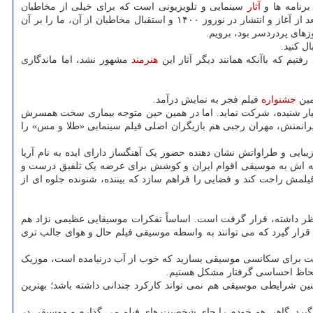
برنامه ها و
آثار
سینمایی و تلویزیونی است که برای خیلی از مخاطبان
دربرگیرنده خاطرات تلخ و شیرینی است و رجوع باردیگر به آنها برای ما در هر شرایطی می تواند یک دنیا خاطره به همراه داشته باشد. خاطره بازی بعد از آغاز و انتشار در نوروز ۱۴۰۰ و استقبال مخاطبان از آن، ما را بر آن
زهای پردردسر بود، برویم.
ل کنید.
یم که باآنکه همانند دیگر آثار این
هنرمند
مشهور نشد، اما ماندگاری
جشنواره
فیلم فجر به نمایش درآمد.
 بسیار شنیده، شرکت نماید. اما در همین حین متوجه بیماری سخت همسرش
ایرانمنش، مهران رجبی هم بازیگران اصلی فیلم سینمایی «طلا و مس» را
بایی و طراواتش نشان دهنده حضور یک آهنگساز دارای ایده به نام آریا
لاقه اش به موسیقی اقوام ایران و کوشش برای عرضه یک تلفیق درست و
مش راحت کند و فضایی را فراهم سازد که بیننده، شنونده جلوه ای از
رنظر داشته، قرار گرفت است. اساساً تفکرات موسیقایی عظیمی نژاد هم
 قرار گیرد که می توانند به واسطه موسیقی فیلم حال و هوای جالب تری
است برای سکانسی موسیقی بسازید که خوب از آب درنیامده است، موزیک
ه لحاظ احساسی گرفتار مشکل هستیم.
ین شرایطی موسیقی هم نمی تواند کارکرد چندانی داشته باشد؛ بهترین
 گیرد. گاهی هم خودم را جای شخصیت های فیلم می گذارم و موسیقی در