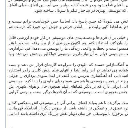
 فیلم قطع شود و در نتیجه کیفیت پایین می آید. این اتفاق، خیلی اتفاق
که موسیقی بهتری در ساختار فیلم یا سریال ساخته شود.
پخش می شود؟ که چنین پاسخ داد: اساسا حس خوشایندی برایم نیست و
و آدم به لحاظ کپی رایت و … انقدر حرص و جوش می خورد که درست هم
 خیلی برای فرم ها و دسته بندی های موسیقی در کار خودم ارزشی قائل
ان کند، استفاده کنم. هم اکنون مرزبندی ها از بین رفته است و با هنر
ی همسو است و لحظات واقعی زندگی ما را پوشش می دهد؛ غم، عزاداری،
ت موسیقی فیلم به آن نیاز داریم موسیقی فولکلور پوشش می دهد و با
 آهنگسازانی هستند که ملودی را سرلوحه کارشان قرار می دهند و بسته
ه می نمایند. در این راه، ابتدا و انتهای فیلم نقش کلیدی را در استفاده
ستادانی که آهنگسازی تدریس می کنند، در ابتدا ملودی پردازی را جزئی
 هرچند در همین موسیقی ها هم می شود ردپای ملودی را پیدا کرد. موسیقی
ی ایرانی دارد که بر دیگر فضاهای فیلم همچون حال و هوای شهری اش
مین جنس ضروری است. موسیقی که نه آن قدرها درگیر سنت و بومی گرایی
ست برگزیده تا هم بتواند فضای ایرانی آنرا در موسیقی اش منعکس کند و
ر، عمیق تر و غمگین تر داشته باشد. از سویی دیگر از آنجاییکه قهرمانان
ین برخورد با موسیقی خراسان دوتار نقش پررنگ تری داشته باشد اما بی