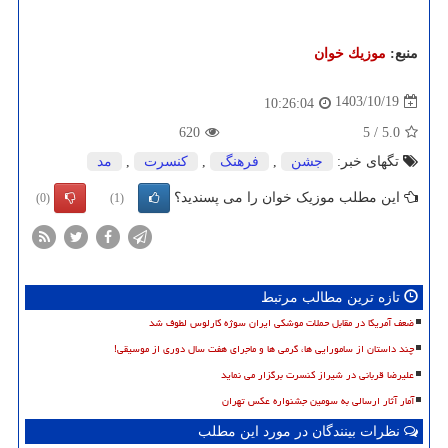
منبع:
موزیك خوان
1403/10/19
10:26:04
620
5
/
5.0
تگهای خبر:
جشن
,
فرهنگ
,
كنسرت
,
مد
این مطلب موزیک خوان را می پسندید؟
(0)
(1)
تازه ترین مطالب مرتبط
ضعف آمریکا در مقابل حملات موشکی ایران سوژه کارلوس لطوف شد
چند داستان از سامورایی ها، گرمی ها و ماجرای هفت سال دوری از موسیقی!
علیرضا قربانی در شیراز کنسرت برگزار می نماید
آمار آثار ارسالی به سومین جشنواره عکس تهران
نظرات بینندگان در مورد این مطلب