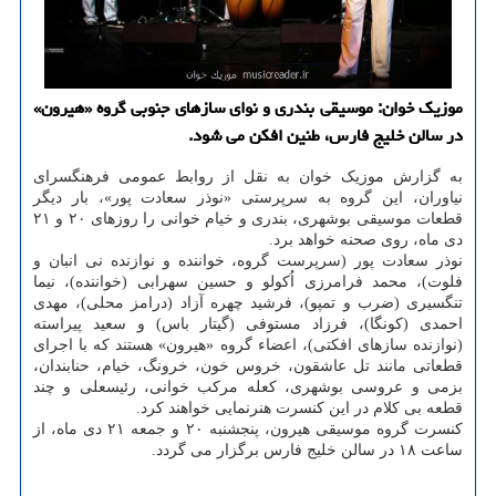
موزیک خوان: موسیقی بندری و نوای سازهای جنوبی گروه «هیرون»
در سالن خلیج فارس، طنین افکن می شود.
به گزارش موزیک خوان به نقل از روابط عمومی فرهنگسرای
نیاوران، این گروه به سرپرستی «نوذر سعادت پور»، بار دیگر
قطعات موسیقی بوشهری، بندری و خیام خوانی را روزهای ۲۰ و ۲۱
دی ماه، روی صحنه خواهد برد.
نوذر سعادت پور (سرپرست گروه، خواننده و نوازنده نی انبان و
فلوت)، محمد فرامرزی اُکولو و حسین سهرابی (خواننده)، نیما
تنگسیری (ضرب و تمپو)، فرشید چهره آزاد (درامز محلی)، مهدی
احمدی (کونگا)، فرزاد مستوفی (گیتار باس) و سعید پیراسته
(نوازنده سازهای افکتی)، اعضاء گروه «هیرون» هستند که با اجرای
قطعاتی مانند تل عاشقون، خروس خون، خرونگ، خیام، حنابندان،
بزمی و عروسی بوشهری، کعله مرکب خوانی، رئیسعلی و چند
قطعه بی کلام در این کنسرت هنرنمایی خواهند کرد.
کنسرت گروه موسیقی هیرون، پنجشنبه ۲۰ و جمعه ۲۱ دی ماه، از
ساعت ۱۸ در سالن خلیج فارس برگزار می گردد.