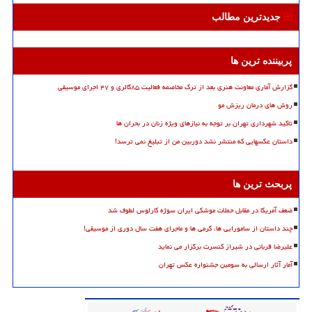
جدیدترین مطالب
پربیننده ترین ها
گزارش آماری معاونت هنری بعد از ترک مخاصمه فعالیت ۸۵گالری و ۴۷ اجرای موسیقی
روش های درمان ریزش مو
تاکید شهرداری تهران بر توجه به نیازهای ویژه زنان در بحران ها
داستان عکسهایی که منتشر نشد دوربین من از تبلیغ نمی ترسد!
پربحث ترین ها
ضعف آمریکا در مقابل حملات موشکی ایران سوژه کارلوس لطوف شد
چند داستان از سامورایی ها، گرمی ها و ماجرای هفت سال دوری از موسیقی!
علیرضا قربانی در شیراز کنسرت برگزار می نماید
آمار آثار ارسالی به سومین جشنواره عکس تهران