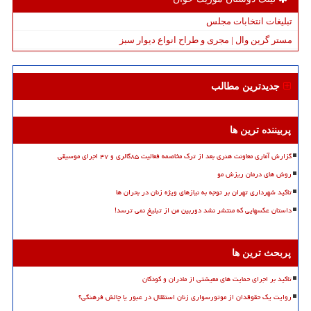
تبلیغات انتخابات مجلس
مستر گرین وال | مجری و طراح انواع دیوار سبز
جدیدترین مطالب
پربیننده ترین ها
گزارش آماری معاونت هنری بعد از ترک مخاصمه فعالیت ۸۵گالری و ۴۷ اجرای موسیقی
روش های درمان ریزش مو
تاکید شهرداری تهران بر توجه به نیازهای ویژه زنان در بحران ها
داستان عکسهایی که منتشر نشد دوربین من از تبلیغ نمی ترسد!
پربحث ترین ها
تاکید بر اجرای حمایت های معیشتی از مادران و کودکان
روایت یک حقوقدان از موتورسواری زنان استقلال در عبور یا چالش فرهنگی؟