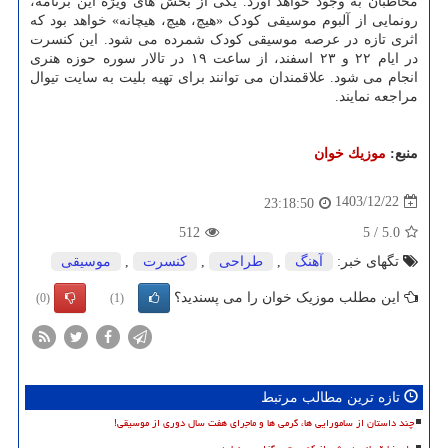
مخاطبان به وجود خواهد آورد. یکی از بخش های ویژه این برنامه،
رونمایی از آلبوم موسیقی کودک «هیچ، هیچ، هیچانه» خواهد بود که
اثری تازه در عرصه موسیقی کودک شمرده می شود. این کنسرت
در ایام ۲۲ و ۲۳ اسفند، از ساعت ۱۹ در تالار سوره حوزه هنری
انجام می شود. علاقمندان می توانند برای تهیه بلیت به سایت تیوال
مراجعه نمایند.
منبع:
موزیك خوان
1403/12/22
23:18:50
512
5
/
5.0
تگهای خبر:
آهنگ
,
طراحی
,
كنسرت
,
موسیقی
این مطلب موزیک خوان را می پسندید؟
(0)
(1)
تازه ترین مطالب مرتبط
چند داستان از سامورایی ها، گرمی ها و ماجرای هفت سال دوری از موسیقی!