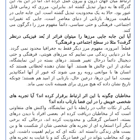
ارتباط میان جهان درون و بیرون عمل کرده اند، اما در این بنا، این
گذرگاه ها به دیوار تبدیل گشته اند. بنابراین، مرزی که زمانی قابل
عبور بود، حالا به یک محدودیت تبدیل گشته است. این جابه جایی در
ماهیت مرزها، بازتابی از دنیای معاصر است، جایی که تغییرات
اجتماعی، فرهنگی و حتی سیاسی، دائماً مفهوم مرز را دگرگون می
کنند.
آیا این جابه جایی مرزها را میتوان فراتر از بُعد فیزیکی درنظر
گرفت؟ مثلا در سطح اجتماعی و فرهنگی؟
قطعاً. امروزه، مفهوم مرز دیگر فقط به جغرافیا محدود نمی گردد.
ما در دنیایی زندگی می نماییم که مرزهای هویتی، فرهنگی و حتی
دیجیتال دائماً درحال تغییر هستند. درهای بسته در این نمایشگاه،
نمادی از این چالش ها هستند. آنها نشان دهنده لحظاتی هستند که
انسان ها با موانعی روبه رو می شوند که عبور از آنها امکانپذیر
نیست. اما این درها، درعین حال، بازتابی از امید هم هستند؛ چونکه
تاریخ نشان داده که هیچ مرزی برای همیشه ثابت نمی ماند.
مخاطبان چگونه با این اثر ارتباط برقرار کرده اند؟ آیا تجربه های
شخصی خویش را در این فضا بازتاب داده اند؟
یکی از نکات جالب در رابطه با این نمایشگاه، واکنش های متفاوتی
است که از مخاطبان دریافت کرده ام. بعضی افراد با دیدن درهای
بسته، احساس گرفتگی و محدودیت کرده اند، درحالی که برخی
دیگر آنرا استعاره ای از تجربه های شخصی شان از شکست ها و بن
بست های زندگی دانسته اند. نکته ای که برایم اهمیت داشت، این
بود که مخاطب بتواند در این فضا درنگ کند و با عنایت به تجربه های