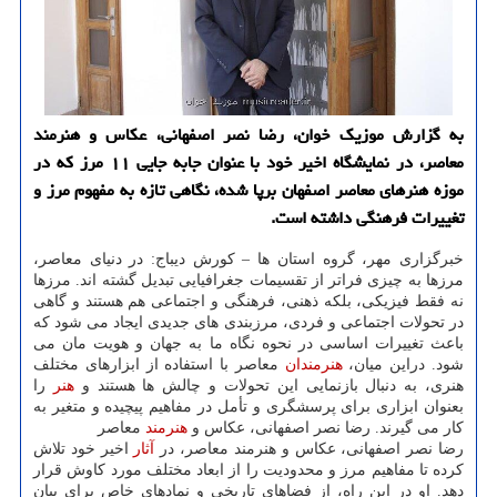
به گزارش موزیک خوان، رضا نصر اصفهانی، عکاس و هنرمند
معاصر، در نمایشگاه اخیر خود با عنوان جابه جایی ۱۱ مرز که در
موزه هنرهای معاصر اصفهان برپا شده، نگاهی تازه به مفهوم مرز و
تغییرات فرهنگی داشته است.
خبرگزاری مهر، گروه استان ها – کورش دیباج: در دنیای معاصر،
مرزها به چیزی فراتر از تقسیمات جغرافیایی تبدیل گشته اند. مرزها
نه فقط فیزیکی، بلکه ذهنی، فرهنگی و اجتماعی هم هستند و گاهی
در تحولات اجتماعی و فردی، مرزبندی های جدیدی ایجاد می شود که
باعث تغییرات اساسی در نحوه نگاه ما به جهان و هویت مان می
شود. دراین میان،
هنرمندان
معاصر با استفاده از ابزارهای مختلف
هنری، به دنبال بازنمایی این تحولات و چالش ها هستند و
هنر
را
بعنوان ابزاری برای پرسشگری و تأمل در مفاهیم پیچیده و متغیر به
کار می گیرند. رضا نصر اصفهانی، عکاس و
هنرمند
معاصر
رضا نصر اصفهانی، عکاس و هنرمند معاصر، در
آثار
اخیر خود تلاش
کرده تا مفاهیم مرز و محدودیت را از ابعاد مختلف مورد کاوش قرار
دهد. او در این راه، از فضاهای تاریخی و نمادهای خاص برای بیان