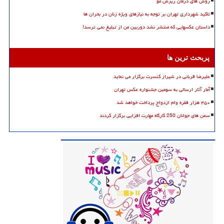
روش های درمان ریزش مو
تاکید شهرداری تهران بر توجه به نیازهای ویژه زنان در بحران ها
داستان عکسهایی که منتشر نشد دوربین من از تبلیغ نمی ترسد!
پربحث ترین ها
علیرضا قربانی در شیراز کنسرت برگزار می نماید
آمار آثار ارسالی به سومین جشنواره عکس تهران
۴۵۰ هزار فقره وام ازدواج پرداخت خواهد شد
سمن های جوانان 250 کارگاه مهارت افزایی برگزار کردند