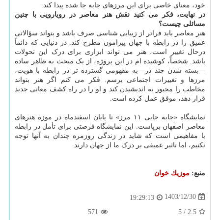
خود، معنای خاصی برای این مرزهای جابه جا شده پیدا کند.
در نهایت، فکر می کنید نقش هنر معاصر در رویارویی با چنین
مسائلی چیست؟
هنر معاصر باید فراتر از زیبایی شناسی صرف باشد و بتواند سؤالاتی
عمیق را در رابطه با جهان پیرامون مطرح کند. در دنیایی که دائماً
درحال تغییر است، هنر می تواند ابزاری برای درک این تحولات
باشد. شخصاً، کوشیده ام در این پروژه، از یک مبحث به ظاهر ساده
—بسته شدن چند در—به مفهومی گسترده تر در رابطه با هویت،
مرزها و تغییرات اجتماعی برسم. فکر می کنم اگر هنر بتواند
مخاطب را مجبور به اندیشیدن کند و او را در راه کشف معانی جدید
قرار دهد، موفق عمل کرده است.
نمایشگاه «جابه جایی ۱۱ مرز» تا پایان اسفندماه در موزه هنرهای
معاصر اصفهان برپاست. این نمایشگاه فرصتی برای تأمل در رابطه
با مفاهیمی است که شاید در زندگی روزمره چندان به آنها توجه
نکنیم، اما تاثیر عمیقی بر درک ما از جهان دارند.
منبع:
موزیك خوان
1403/12/30
19:29:13
571
5
/
2.5