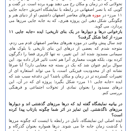
تحولاتی که در زمان و مکان رخ می دهند بهره برده است. در گفت و
گویی که با نصر اصفهانی در رابطه با نمایشگاه اخیرش «جابه جایی
۱۱ مرز» در
موزه
هنرهای معاصر اصفهان داشتیم، او از دنیای هنر و
چگونگی شکل دهی این پروژه هنری، که به جابه جایی مرزها می
پردازد، می گوید.
بازخوانی درها و دیوارها در یک بنای تاریخی؛ ایده «جابه جایی
۱۱
مرز» از کجا شکل گرفت؟
چند سال پیش وقتی در موزه هنرهای معاصر اصفهان قدم می زدم،
متوجه شدم که بعضی از درهای این بنای تاریخی با بلوک های
سیمانی مسدود شده اند. این تغییر، نه تنها کاربری فضا را دگرگون
کرده بود، بلکه هویت معماری آنرا هم تحت تاثیر قرار داده بود. این
سوال برایم عنوان شد که یک درِ بسته چه معنایی دارد؟ آیا صرفا
نشانه ای از محدودیت فیزیکی است، یا می تواند استعاره ای از
تغییرات گسترده تر در زمان و مکان باشد؟ این دغدغه سبب شد که
ایده «جابه جایی ۱۱ مرز» شکل بگیرد؛ پروژه ای که در آن، این
درهای مسدود را بعنوان نمادی از تحولات اجتماعی و فرهنگی
بررسی کنم.
در بیانیه نمایشگاه گفته اید که درها مرزهای گذشتنی اند و دیوارها
مرزهای ناگذشتنی. این تمایز در اثر شما چگونه بازتاب پیدا کرده
است؟
ایده اصلی این نمایشگاه، تأمل در رابطه با اینست که چگونه مرزها
با گذشت زمان جابه جا می شوند. درها همواره بعنوان گذرگاه و