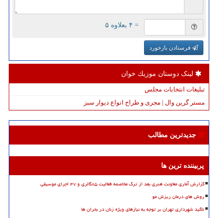
= ۴ بعلاوه ۵
فرستادن بازخورد
لینک دوستان موزیك خوان
تبلیغات انتخابات مجلس
مستر گرین وال | مجری و طراح انواع دیوار سبز
جدیدترین مطالب
پربیننده ترین ها
گزارش آماری معاونت هنری بعد از ترک مخاصمه فعالیت ۸۵گالری و ۴۷ اجرای موسیقی
روش های درمان ریزش مو
تاکید شهرداری تهران بر توجه به نیازهای ویژه زنان در بحران ها