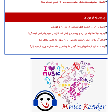
داستان عکسهایی که منتشر نشد دوربین من از تبلیغ نمی ترسد!
پربحث ترین ها
تاکید بر اجرای حمایت های معیشتی از مادران و کودکان
روایت یک حقوقدان از موتورسواری زنان استقلال در عبور یا چالش فرهنگی؟
ضعف آمریکا در مقابل حملات موشکی ایران سوژه کارلوس لطوف شد
چند داستان از سامورایی ها، گرمی ها و ماجرای هفت سال دوری از موسیقی!