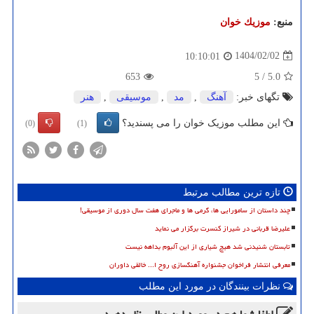
منبع:
موزیك خوان
1404/02/02
10:10:01
653
5
/
5.0
تگهای خبر:
آهنگ
,
مد
,
موسیقی
,
هنر
این مطلب موزیک خوان را می پسندید؟
(0)
(1)
تازه ترین مطالب مرتبط
چند داستان از سامورایی ها، گرمی ها و ماجرای هفت سال دوری از موسیقی!
علیرضا قربانی در شیراز کنسرت برگزار می نماید
تابستان شنیدنی شد هیچ شیاری از این آلبوم بداهه نیست
معرفی انتشار فراخوان جشنواره آهنگسازی روح ا... خالقی داوران
نظرات بینندگان در مورد این مطلب