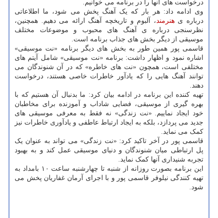
درخواست های آنها را در برنامه می خوانیم.
وی ادامه داد: هر بار که یک آهنگ پخش می شود، ما اطلاعاتی
درباره ی
هنرمند
، آلبوم و تاریخچه آهنگ ارائه می دهیم. همچنین،
نظرسنجی درباره ی آهنگ های محبوب و موضوعات مختلف
موسیقی از دیگر بخش های جذاب برنامه است.
قاسمی پور همین طور به بخش های دیگر برنامه «نت موسیقی»
اشاره نمود و اظهار داشت: برنامه «نت موسیقی» شامل آیتم های
مختلفی است، همچون «نت های خاطره» که در آن شنوندگان می
توانند آهنگ هایی را که یادآور خاطرات خاصی هستند، درخواست
دهند.
تهیه کننده این برنامه در ادامه بیان کرد: ما بدنبال آن هستیم که با
بهره گیری از موسیقی، فضایی شاداب و آموزنده برای مخاطبان
خود ایجاد نماییم. «نت زندگی» نه فقط به معرفی موسیقی های
جدید می پردازد، بلکه به ایجاد ارتباط عاطفی و یادآوری خاطرات نیز
کمک می نماید.
قاسمی پور در آخر تاکید کرد: «نت زندگی» می تواند به عنوان یک
پل ارتباطی میان شنوندگان و دنیای موسیقی عمل کند و به بهبود
تجربه شنیداری آنها کمک نماید.
این برنامه بصورت روزانه از شنبه تا چهارشنبه ساعت ۱۰ بامداد به
تهیه کنندگی نیلوفر قاسمی پور و با اجرای آرمان غفاریان پخش می
شود.