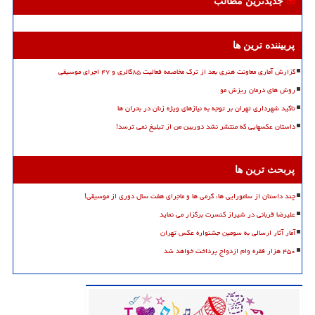
جدیدترین مطالب
پربیننده ترین ها
گزارش آماری معاونت هنری بعد از ترک مخاصمه فعالیت ۸۵گالری و ۴۷ اجرای موسیقی
روش های درمان ریزش مو
تاکید شهرداری تهران بر توجه به نیازهای ویژه زنان در بحران ها
داستان عکسهایی که منتشر نشد دوربین من از تبلیغ نمی ترسد!
پربحث ترین ها
چند داستان از سامورایی ها، گرمی ها و ماجرای هفت سال دوری از موسیقی!
علیرضا قربانی در شیراز کنسرت برگزار می نماید
آمار آثار ارسالی به سومین جشنواره عکس تهران
۴۵۰ هزار فقره وام ازدواج پرداخت خواهد شد