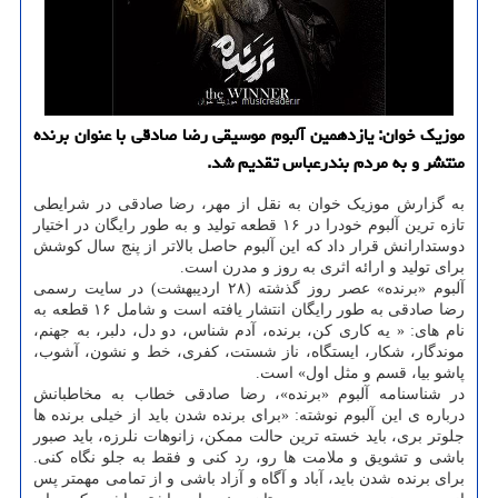
موزیک خوان: یازدهمین آلبوم موسیقی رضا صادقی با عنوان برنده
منتشر و به مردم بندرعباس تقدیم شد.
به گزارش موزیک خوان به نقل از مهر، رضا صادقی در شرایطی
تازه ترین آلبوم خودرا در ۱۶ قطعه تولید و به طور رایگان در اختیار
دوستدارانش قرار داد که این آلبوم حاصل بالاتر از پنج سال کوشش
برای تولید و ارائه اثری به روز و مدرن است.
آلبوم «برنده» عصر روز گذشته (۲۸ اردیبهشت) در سایت رسمی
رضا صادقی به طور رایگان انتشار یافته است و شامل ۱۶ قطعه به
نام های: « یه کاری کن، برنده، آدم شناس، دو دل، دلبر، به جهنم،
موندگار، شکار، ایستگاه، ناز شستت، کفری، خط و نشون، آشوب،
پاشو بیا، قسم و مثل اول» است.
در شناسنامه آلبوم «برنده»، رضا صادقی خطاب به مخاطبانش
درباره ی این آلبوم نوشته: «برای برنده شدن باید از خیلی برنده ها
جلوتر بری، باید خسته ترین حالت ممکن، زانوهات نلرزه، باید صبور
باشی و تشویق و ملامت ها رو، رد کنی و فقط به جلو نگاه کنی.
برای برنده شدن باید، آباد و آگاه و آزاد باشی و از تمامی مهمتر پس