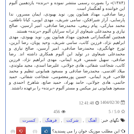
(۱۳۸۴)» را بصورت رسمی منتشر نموده و «برنده» یازدهمین آلبوم
این خواننده و آهنگساز است.
رضا صادقی، مهداد همایون پور، نوید بهبودی، ایمان مسرور، ندا
پارسایی، آراز شیرافکن، سامی شریف، مهدی ایوبی، کیانا ناطقی،
محمد مبارکی، پیام ربیعی، محمدرضا صادقی، امیر آرسین، صالح
نیازی و محمدعلی شیعاوی از ترانه سرایان آلبوم «برنده» هستند.
همچنین آهنگسازانی همچون مهداد همایون پور، نوید بهبودی، مهدی
ابراهیم نژاد، فرزین کاتب، سامی شریف، وحید پویان، رضا آبزین،
تورج جهانگیری، محمدرضا صادقی، امیر آرسین، صالح نیازی و
محمدعلی شیعاوی در تولید این آلبوم همکاری داشته اند. رضا
صادقی، سهیل شمس، فرید ایمانی، مهدی ابراهیم نژاد، فرزین
کاتب، شجاعت شفائی، هادی جولانی، علیرضا اسدی، مجید ملوندی،
میلاد اقدسی، محمدرضا صادقی و مسعود همایونی تنظیم و محمد
فلاحی، فرید ایمانی، حسین پورمعصومی، شجاعت شفائی، حمید
حاتمی، هادی جولانی، حامد بهراد، حمید صانع، شاهرخ احمدی و
مسعود همایونی نیز میکس و مستر آلبوم «برنده» را برعهده داشتند.
1404/02/30
12:41:48
456
5
/
5.0
تگهای خبر:
آهنگ
,
شركت
,
فرهنگ
,
كنسرت
این مطلب موزیک خوان را می پسندید؟
(0)
(1)