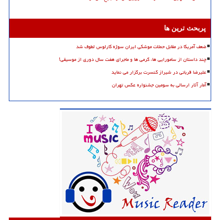
پربحث ترین ها
ضعف آمریکا در مقابل حملات موشکی ایران سوژه کارلوس لطوف شد
چند داستان از سامورایی ها، گرمی ها و ماجرای هفت سال دوری از موسیقی!
علیرضا قربانی در شیراز کنسرت برگزار می نماید
آمار آثار ارسالی به سومین جشنواره عکس تهران