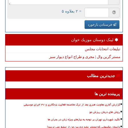
= ۲ بعلاوه ۵
فرستادن بازخورد
لینک دوستان موزیك خوان
تبلیغات انتخابات مجلس
مستر گرین وال | مجری و طراح انواع دیوار سبز
جدیدترین مطالب
پربیننده ترین ها
گزارش آماری معاونت هنری بعد از ترک مخاصمه فعالیت ۸۵گالری و ۴۷ اجرای موسیقی
روش های درمان ریزش مو
تاکید شهرداری تهران بر توجه به نیازهای ویژه زنان در بحران ها
داستان عکسهایی که منتشر نشد دوربین من از تبلیغ نمی ترسد!