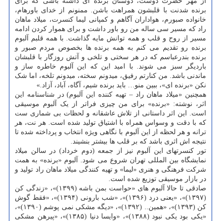
از مهر حضرت دوست، دوستان برنده ای داشته باشی که برای
برنده شدنت با قلبشون همراهت باشن. ممنونم از خدای باورهام،
خانواده صبورم، هواداران آگاهم و کمپانی لیما کنسرت، میلاد ماهان
راد که مسیر سی ساله من رو باور داشت و برای هموار کردن ادامه
مسیر از روح و قلب و همه توانش مایه گذاشت. با همه قلبم آلبوم
برنده رو تقدیم می کنم به همه برنده ها بخصوص مردم صبور و
برنده بندرعباسم که در هر سختی و تلخی و آتش روزگار با قلبشان
باردیگر سبز می شوند. با امید این که این آلبوم خاطره ساز و
ماندنی باشد. من کنارتم رفیق، میدونم سخته، میدونم تلخه، اما شک
نکن «برنده ای»، ببین منو… باید برنده شیم، آگاه، آباد، آزاد.»
همچنین «میلاد ماهان راد – تهیه کننده این آلبوم) در شناسنامه این
اثر، نوشته: «برنده» برای من چیزی فراتر از یک آلبوم موسیقی
است. این اثر داستانی از تلاش عاشقانه و لحظات بی شماری ست
که با دقت و وسواس همراه با اشتیاق تولید شده است. هر نت، هر
ترانه و هر لحظه از این آلبوم با نگاهی ویژه انتخاب و پرداخته شده تا
نتیجه اش اثری باشد که بر قلب ها بیشتر بنشیند.
تور کنسرتهای این آلبوم نیز از جمعه (دوم خرداد) در سالن میلاد
نمایشگاه بین المللی تهران شروع می شود. آلبوم «برنده» به همت
شرکت فرهنگی و هنری «لیما» و تهیه کنندگی میلاد ماهان راد تولید و
در بازار موسیقی توزیع شده است.
صادقی تا حالا آلبوم های «حواست بمن باشه (۱۳۹۹)»، «زندگی کن
(۱۳۹۷)»، «یعنی درد (۱۳۹۶)»، «شب بارونی (۱۳۹۴)»، «فقط گوش
کن (۱۳۹۳)»، «همین.. (۱۳۹۲)»، «دیگه مشکی نمی پوشم (۱۳۹۰)»،
«یکی بود یکی نبود (۱۳۸۸)»، «وایسا دنیا (۱۳۸۵)»، «پیرهن مشکی