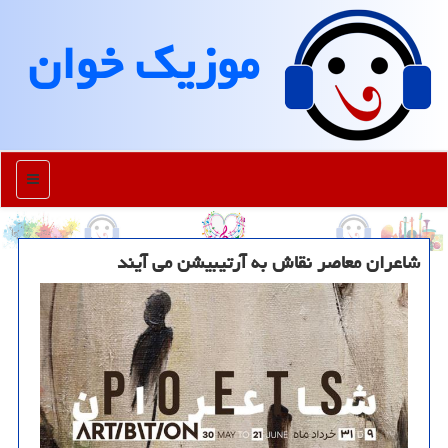
موزیك خوان
منو
شاعران معاصر نقاش به آرتیبیشن می آیند