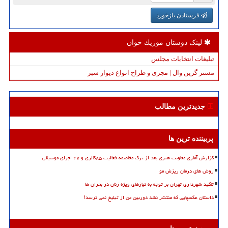
فرستادن بازخورد
لینک دوستان موزیك خوان
تبلیغات انتخابات مجلس
مستر گرین وال | مجری و طراح انواع دیوار سبز
جدیدترین مطالب
پربیننده ترین ها
گزارش آماری معاونت هنری بعد از ترک مخاصمه فعالیت ۸۵گالری و ۴۷ اجرای موسیقی
روش های درمان ریزش مو
تاکید شهرداری تهران بر توجه به نیازهای ویژه زنان در بحران ها
داستان عکسهایی که منتشر نشد دوربین من از تبلیغ نمی ترسد!