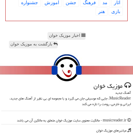
آثار
مد
فرهنگ
جشن
آموزش
جشنواره
بازی
هنر
اخبار موزیک خوان
بازگشت به موزیک خوان
موزیك خوان
آهنگ جدید
MusicReader، جایی که موسیقی جان می گیرد و با مجموعه ای بی نظیر از آهنگ های جدید،
ایرانی و خارجی، روحت را تازه می کند
musicreader.ir - مالکیت معنوی سایت موزیك خوان متعلق به مالکین آن می باشد
میانبرهای موزیك خوان