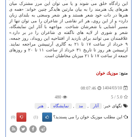
این زادگاه خلق می شوند و یا می توان این مرز مشترک میان
هنرهای یک هنرمند را به بیان مارتین هایدگر چنین خواند: «همه ی
هنرها در ذات خود شعر هستند و هر شعر وسعتی به بلندای زبان
دارد» و از این روی، هر اثر نقاشی از شاعران را می توان تنها از
مسیر آشنایی با شعرشان شناخت. مواجهه با آثار این نمایشگاه،
شعر و شوری از لایه های ناگفته ی شاعران را در بر دارد.»
علاقمندان می توانند برای بازدید از افتتاحیه این رویداد، روز جمعه،
۹ خرداد از ساعت ۱۷ تا ۲۱ به گالری آرتیبیشن مراجعه نمایند.
آرتیبیشن هر روز تا تاریخ ۳۱ خرداد از ساعت ۱۱ تا ۲۰ و روزهای
جمعه از ساعت ۱۷ تا ۲۱ میزبان مخاطبان است.
منبع:
موزیك خوان
1404/03/10
08:07:46
480
5
/
5.0
تگهای خبر:
آثار
,
مد
,
نمایشگاه
,
هنر
این مطلب موزیک خوان را می پسندید؟
(0)
(1)