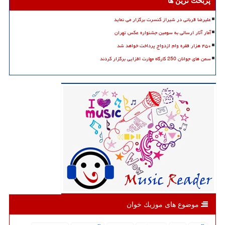
پربحث ترین ها
علیرضا قربانی در شیراز کنسرت برگزار می نماید
آمار آثار ارسالی به سومین جشنواره عکس تهران
۴۵۰ هزار فقره وام ازدواج پرداخت خواهد شد
سمن های جوانان 250 کارگاه مهارت افزایی برگزار کردند
موضوع های موزیك خوان