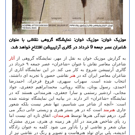
موزیک خوان: موزیک خوان: نمایشگاه گروهی نقاشی با عنوان
شاعران عصر جمعه 9 خرداد در گالری آرتیبیشن افتتاح خواهد شد.
به گزارش موزیک خوان به نقل از مهر، نمایشگاه گروهی از
آثار
شاعران معاصر نقاش با عنوان «شاعران» عصر جمعه ۹ خرداد در
گالری آرتیبیشن شروع به کار می کند. در این نمایشگاه آثاری از
شاعران معاصر ایران که در
هنر
نقاشی حضور یا تجربه ای داشتند،
انتخاب شده است. سهراب سپهری، فروغ فرخزاد، احمدرضا
احمدی، رسول یونان، یدالله رویائی، محمدابراهیم جعفری، جواد
مجابی، اردشیر رستمی و سارا جعفری، هنرمندانی هستند که در
نمایشگاه «شاعران» اثر دارند. در بیانیه این نمایشگاه نوشته شده
است: «آنچه از شاعر می شناسیم، تنها شعر نیست بلکه شعور
جاری
هنرمند
است که در هر بستر هنری و زیستی جانی دیگر می
گیرد. درهم تنیدگی هنرها توسط
هنرمندان
، اتفاق تازه ای نیست اما
رد پای شاخص هنرمند در آثار هر زمینه ی هنری، مرزی مشترک
میان شعر و نقاشی او را یادآور می شود. کلمه به عنوان زادگاه
اندیشه، پلی برای تولد هنرهاست و تصویر و رنگ در نقاشی نیز از