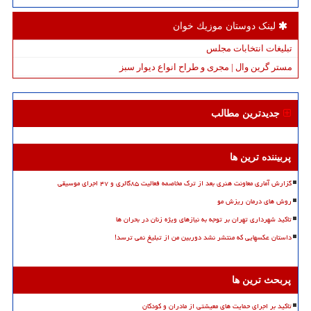
لینک دوستان موزیك خوان
تبلیغات انتخابات مجلس
مستر گرین وال | مجری و طراح انواع دیوار سبز
جدیدترین مطالب
پربیننده ترین ها
گزارش آماری معاونت هنری بعد از ترک مخاصمه فعالیت ۸۵گالری و ۴۷ اجرای موسیقی
روش های درمان ریزش مو
تاکید شهرداری تهران بر توجه به نیازهای ویژه زنان در بحران ها
داستان عکسهایی که منتشر نشد دوربین من از تبلیغ نمی ترسد!
پربحث ترین ها
تاکید بر اجرای حمایت های معیشتی از مادران و کودکان