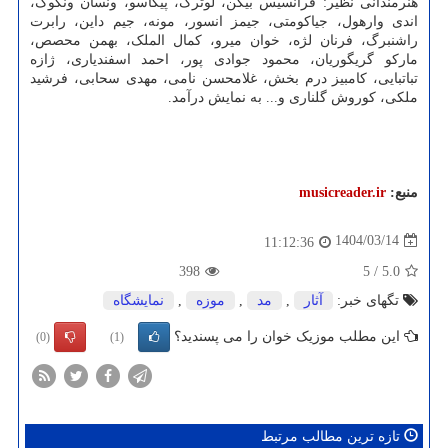
هنرمندانی نظیر: فرانسیس بیکن، لوترک، پیکاسو، ونسان ونگوگ،
اندی وارهول، جیاکومتی، جیمز انسور، مونه، جیم داین، رابرت
راشنبرگ، فرنان لژه، خوان میرو، کمال الملک، بهمن محصص،
مارکو گریگوریان، محمود جوادی پور، احمد اسفندیاری، ژازه
تباتبایی، کامبیز درم بخش، غلامحسن نامی، مهدی سحابی، فرشید
ملکی، کوروش گلناری و... به نمایش درآمد.
منبع:
musicreader.ir
1404/03/14
11:12:36
398
5
/
5.0
تگهای خبر:
آثار
,
مد
,
موزه
,
نمایشگاه
این مطلب موزیک خوان را می پسندید؟
(0)
(1)
تازه ترین مطالب مرتبط