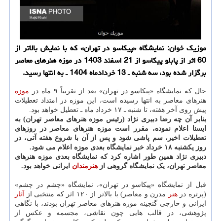
موزیک خوان: نمایشگاه «پیکاسو در تهران» که با نمایش بالاتر از
60 اثر از پابلو پیکاسو از 21 اسفند 1403 در موزه هنرهای معاصر
برگزار شده بود، سه شنبه ـ 13 خردادماه 1404 ـ به انتها رسید.
حال که نمایشگاه «پیکاسو در تهران» بعد از تقریباً ۹ ماه در
موزه
هنرهای معاصر به انتها رسیده است، این موزه در امتداد تعطیلات
پیش روی آخر هفته، تا شنبه ـ ۱۷ خرداد ماه ـ تعطیل خواهد بود.
بنابر آن چه رضا دبیری نژاد (رئیس موزه هنرهای معاصر تهران) به
ایسنا اعلام نموده، مقرر است موزه هنرهای معاصر در روزهای
تعطیلات اخیر، سم پاشی شود و پس از آن با شروع هفته آتی، در
روز یکشنبه ۱۸ خرداد خبر نمایشگاه بعدی موزه اعلام می شود.
دبیری نژاد همین طور اشاره کرد که نمایشگاه بعدی موزه هنرهای
معاصر تهران، یک نمایشگاه گروهی از
هنرمندان
ایرانی خواهد بود.
قبل از نمایشگاه «پیکاسو در تهران»، نمایشگاه «چشم در چشم»
(پرتره در
هنر
مدرن و معاصر) با بالاتر از ۱۲۰ اثر که منتخبی از
آثار
ایرانی و خارجی گنجینه موزه هنرهای معاصر تهران بودند، با نگاهی
پژوهشی، در قالب هایی چون نقاشی، مجسمه و عکس از