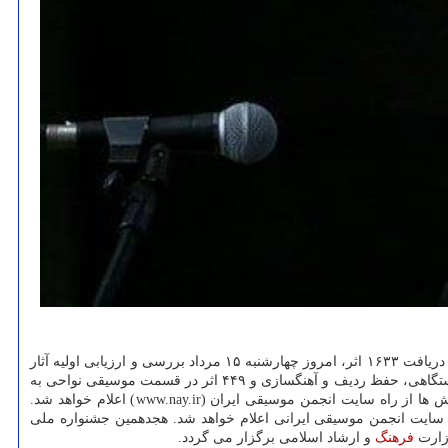
به دبیرخانه هجدهمین جشنواره ملی موسیقی جوان و دریافت ۱۶۳۳ اثر، امروز چهارشنبه ۱۵ مرداد بررسی و ارزیابی اولیه آثار
توسط هیأت های انتخاب، با حضور استادان موسیقی کشور شروع شد. در این دوره ۳۵۱ اثر در قسمت موسیقی کلاسیک؛ ۸۳۳ اثر در قسمت موسیقی دستگاهی، حفظ ردیف و آهنگسازی و ۴۴۹ اثر در قسمت موسیقی نواحی به
، همراه با اطلاعات تکمیلی، بعد از پایان داوری ها در تمامی بخش ها از راه سایت انجمن موسیقی ایران (www.nay.ir) اعلام خواهد شد.
در سایت انجمن موسیقی ایرانی اعلام خواهد شد. هجدهمین جشنواره ملی
زارت
فرهنگ
و ارشاد اسلامی برگزار می گردد.