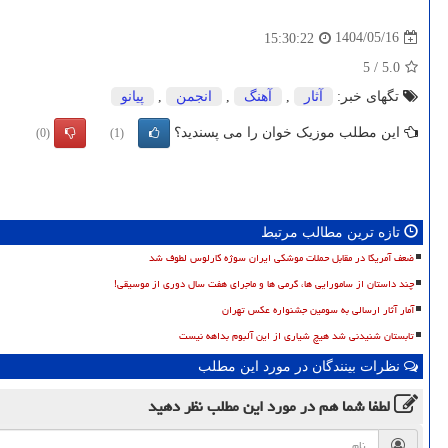
1404/05/16
15:30:22
5
/
5.0
تگهای خبر:
آثار
,
آهنگ
,
انجمن
,
پیانو
این مطلب موزیک خوان را می پسندید؟
(0)
(1)
تازه ترین مطالب مرتبط
ضعف آمریکا در مقابل حملات موشکی ایران سوژه کارلوس لطوف شد
چند داستان از سامورایی ها، گرمی ها و ماجرای هفت سال دوری از موسیقی!
آمار آثار ارسالی به سومین جشنواره عکس تهران
تابستان شنیدنی شد هیچ شیاری از این آلبوم بداهه نیست
نظرات بینندگان در مورد این مطلب
لطفا شما هم
در مورد این مطلب
نظر دهید