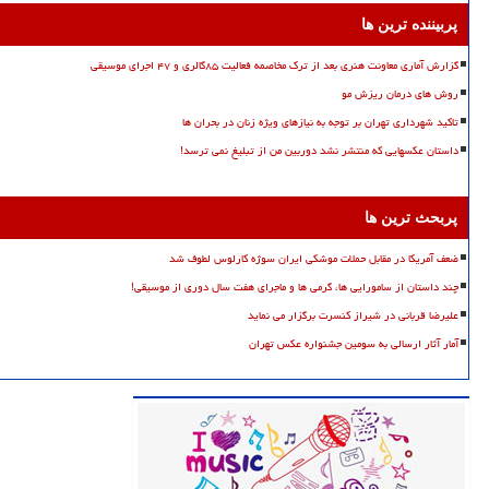
پربیننده ترین ها
گزارش آماری معاونت هنری بعد از ترک مخاصمه فعالیت ۸۵گالری و ۴۷ اجرای موسیقی
روش های درمان ریزش مو
تاکید شهرداری تهران بر توجه به نیازهای ویژه زنان در بحران ها
داستان عکسهایی که منتشر نشد دوربین من از تبلیغ نمی ترسد!
پربحث ترین ها
ضعف آمریکا در مقابل حملات موشکی ایران سوژه کارلوس لطوف شد
چند داستان از سامورایی ها، گرمی ها و ماجرای هفت سال دوری از موسیقی!
علیرضا قربانی در شیراز کنسرت برگزار می نماید
آمار آثار ارسالی به سومین جشنواره عکس تهران