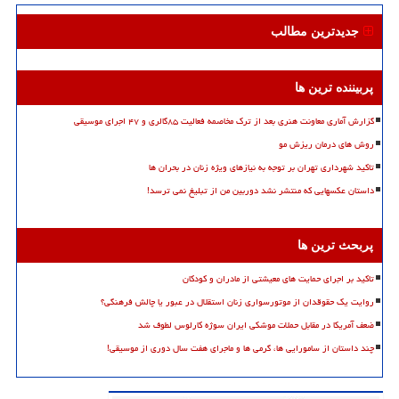
جدیدترین مطالب
پربیننده ترین ها
گزارش آماری معاونت هنری بعد از ترک مخاصمه فعالیت ۸۵گالری و ۴۷ اجرای موسیقی
روش های درمان ریزش مو
تاکید شهرداری تهران بر توجه به نیازهای ویژه زنان در بحران ها
داستان عکسهایی که منتشر نشد دوربین من از تبلیغ نمی ترسد!
پربحث ترین ها
تاکید بر اجرای حمایت های معیشتی از مادران و کودکان
روایت یک حقوقدان از موتورسواری زنان استقلال در عبور یا چالش فرهنگی؟
ضعف آمریکا در مقابل حملات موشکی ایران سوژه کارلوس لطوف شد
چند داستان از سامورایی ها، گرمی ها و ماجرای هفت سال دوری از موسیقی!