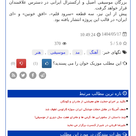
بزرگان موسیقی اصیل و ارکسترال ایرانی در دسترس علاقمندان
قرار خواهد گرفت.
پیش از این نیز، سه قطعه «سرود قلم»، «افقِ خونین» و «ای
ایران» در قالب این پروژه انتشار یافته بود.
1404/05/17
10:49:24
370
5
/
5.0
تگهای خبر:
آهنگ
,
مد
,
موسیقی
,
هنر
این مطلب موزیک خوان را می پسندید؟
(0)
(1)
تازه ترین مطالب مرتبط
تاکید بر اجرای حمایت های معیشتی از مادران و کودکان
ضعف آمریکا در مقابل حملات موشکی ایران سوژه کارلوس لطوف شد
چند داستان از سامورایی ها، گرمی ها و ماجرای هفت سال دوری از موسیقی!
علیرضا قربانی در شیراز کنسرت برگزار می نماید
نظرات بینندگان در مورد این مطلب