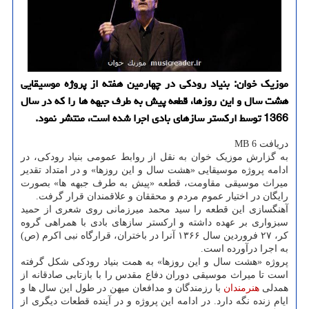
موزیک خوان: بنیاد رودکی در چهارمین هفته از پروژه موسیقایی
هشت سال و این روزها، قطعه پیش به طرف جبهه ها را که در سال
1366 توسط ارکستر سازهای بادی اجرا شده است، منتشر نمود.
دریافت 6 MB
به گزارش موزیک خوان به نقل از روابط عمومی بنیاد رودکی، در
ادامه پروژه موسیقایی «هشت سال و این روزها» و در امتداد تقدیر
میراث موسیقی مقاومت، قطعه «پیش به طرف جبهه ها» بصورت
رایگان در اختیار عموم مردم و محققان و علاقمندان قرار گرفت.
آهنگسازی این قطعه را سید محمد میرزمانی روی شعری از حمید
سبزواری بر عهده داشته و ارکستر سازهای بادی با همراهی گروه
کر، ۲۷ فروردین سال ۱۳۶۶ آنرا در باختران، قرارگاه نبی اکرم (ص)
به اجرا درآورده است.
پروژه «هشت سال و این روزها» به همت بنیاد رودکی شکل گرفته
است تا میراث موسیقی دوران دفاع مقدس را با بازتابی صادقانه از
همدلی
هنرمندان
با رزمندگان و مدافعان میهن در طول این سال ها و
ایام زنده نگه دارد. در ادامه این پروژه و در آینده قطعات دیگری از