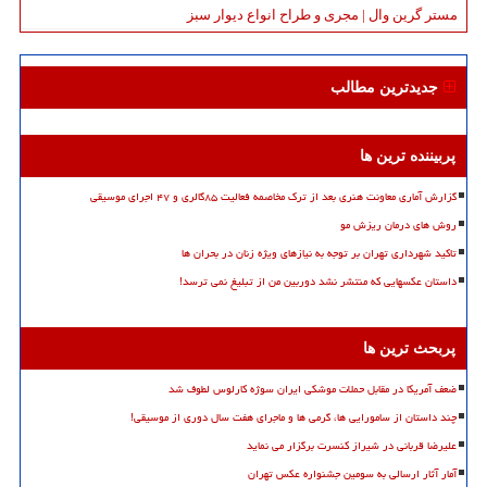
مستر گرین وال | مجری و طراح انواع دیوار سبز
جدیدترین مطالب
پربیننده ترین ها
گزارش آماری معاونت هنری بعد از ترک مخاصمه فعالیت ۸۵گالری و ۴۷ اجرای موسیقی
روش های درمان ریزش مو
تاکید شهرداری تهران بر توجه به نیازهای ویژه زنان در بحران ها
داستان عکسهایی که منتشر نشد دوربین من از تبلیغ نمی ترسد!
پربحث ترین ها
ضعف آمریکا در مقابل حملات موشکی ایران سوژه کارلوس لطوف شد
چند داستان از سامورایی ها، گرمی ها و ماجرای هفت سال دوری از موسیقی!
علیرضا قربانی در شیراز کنسرت برگزار می نماید
آمار آثار ارسالی به سومین جشنواره عکس تهران