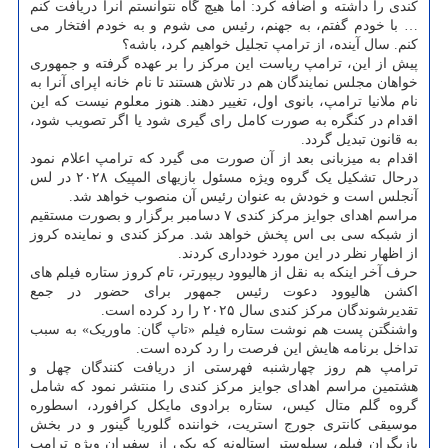
کندی را داشته و اضافه کرد: اما هیچ گاه نتوانستم آنرا دریافت کنم
… با خودم گفتم، به جهنم، رئیس می شوم و به خودم افتخار می
کنم. سال آینده، از ترامپ تجلیل خواهیم کرد، باشه؟
پیش از این، ترامپ ریاست این مرکز را بر عهده گرفته و جمهوری
خواهان مجلس نمایندگان هم در تلاش هستند تا نام خانه اپرای آنرا به
نام ملانیا ترامپ، بانوی اول، تغییر دهند. هنوز معلوم نیست که این
اقدام در کنگره به صورت کامل رای گیری شود یا اگر تصویب شود،
به قانون تبدیل گردد.
اقدام به میزبانی بعد از آن صورت می گیرد که ترامپ اعلام نمود
درحال تشکیل یک گروه ویژه مسئول بازیهای المپیک ۲۰۲۸ در لس
آنجلس است و خودش به عنوان رئیس آن منصوب خواهد شد.
مراسم اهدای جوایز مرکز کندی ۷ دسامبر برگزار و بصورت مستقیم
از شبکه سی بی اس پخش خواهد شد. مرکز کندی و نماینده کروز
از اظهار نظر در این مورد خودداری کردند.
حرف آخر اینکه به نقل از هالیوود ریپورتر، تام کروز ستاره فیلم های
اکشن هالیوود دعوت رئیس جمهور برای حضور در جمع
تقدیرشوندگان مرکز کندی سال ۲۰۲۵ را رد کرده است.
واشنگتن پست هم نوشت ستاره فیلم «تاپ گان: ماوریک» به سبب
تداخل برنامه هایش این فرصت را رد کرده است.
ترامپ هم روز چهارشنبه فهرستی از دریافت کنندگان چهل و
هشتمین مراسم اهدای جوایز مرکز کندی را منتشر نمود که شامل
گروه گلم متال کیس، ستاره برادوی مایکل کرافورد، اسطوره
موسیقی کانتری جورج استریت، خواننده گلوریا گینور و در بخش
بازیگران فیلم، سیلوستر استالونه که یکی از سفیران ویژه ترامپ