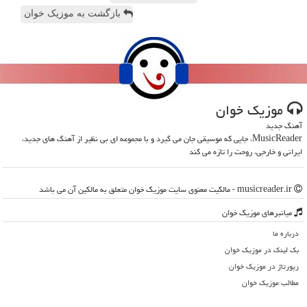
بازگشت به موزیک خوان
موزیك خوان
آهنگ جدید
MusicReader، جایی که موسیقی جان می گیرد و با مجموعه ای بی نظیر از آهنگ های جدید،
ایرانی و خارجی، روحت را تازه می کند
musicreader.ir - مالکیت معنوی سایت موزیك خوان متعلق به مالکین آن می باشد
میانبرهای موزیك خوان
درباره ما
بک لینک در موزیك خوان
رپورتاژ در موزیك خوان
مطالب موزیك خوان