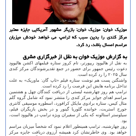
موزیک خوان: موزیک خوان: بازیگر مشهور آمریکایی جایزه معتبر
مرکز کندی را بدین سبب که ترامپ می خواهد خودش میزبان
مراسم امسال باشد، رد کرد.
به گزارش موزیک خوان به نقل از خبرگزاری مشرق
به نقل از هالیوود ریپورتر، تام کروز ستاره فیلمهای اکشن هالیوود
دعوت رئیس جمهور برای حضور در جمع تقدیرشوندگان مرکز کندی
سال ۲۰۲۵ را رد کرده است.
واشنگتن پست هم نوشت ستاره فیلم «تاپ گان: ماوریک» به علت
تداخل برنامه هایش این فرصت را رد کرده است.
ترامپ هم روز چهارشنبه لیستی از دریافت کنندگان چهل و هشتمین
مراسم اهدای جوایز مرکز کندی را منتشر نمود که شامل گروه گلم
متال کیس، ستاره برادوی مایکل کرافورد، اسطوره موسیقی کانتری
جورج استریت، خواننده گلوریا گینور و در بخش بازیگران فیلم،
سیلوستر استالونه که یکی از سفیران ویژه ترامپ در هالیوود است،
بود.
روز چهارشنبه، ترامپ همینطور اعلام نمود که شخصاً میزبان مراسم
خواهد بود. وی خاطرنشان کرد همیشه آرزوی دریافت جایزه مرکز