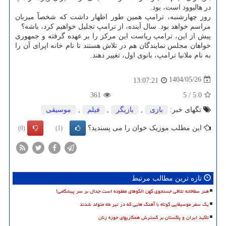
در هالیوود است، بود.
روز چهارشنبه، ترامپ همین طور اظهار داشت که شخصاً میزبان
مراسم خواهد بود. سال آینده، از ترامپ تجلیل خواهیم کرد، باشه؟
پیش از این، ترامپ ریاست این مرکز را بر عهده گرفته و جمهوری
خواهان مجلس نمایندگان هم در تلاش هستند تا نام خانه اپرای آن را
به نام ملانیا ترامپ، بانوی اول، تغییر دهند.
1404/05/26
13:07:21
361
5
/
5.0
تگهای خبر:
بازی
,
بازیگر
,
فیلم
,
موسیقی
این مطلب موزیک خوان را می پسندید؟
(0)
(1)
تازه ترین مطالب مرتبط
هنر سقاخانه تلاقی جستجوی کهن الگوهای مفقوده است جدال بر سر پیشگامی!
یک سفر موسیقایی کوتاه با آهنگ هایی که در تیر ماه متولد شدند
تأکید ایران و پاکستان بر گسترش همکاریهای حوزه زنان