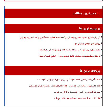
جدیدترین مطالب
پربیننده ترین ها
گزارش آماری معاونت هنری بعد از ترک مخاصمه فعالیت ۸۵گالری و ۴۷ اجرای موسیقی
روش های درمان ریزش مو
تاکید شهرداری تهران بر توجه به نیازهای ویژه زنان در بحران ها
داستان عکسهایی که منتشر نشد دوربین من از تبلیغ نمی ترسد!
پربحث ترین ها
ضعف آمریکا در مقابل حملات موشکی ایران سوژه کارلوس لطوف شد
چند داستان از سامورایی ها، گرمی ها و ماجرای هفت سال دوری از موسیقی!
علیرضا قربانی در شیراز کنسرت برگزار می نماید
آمار آثار ارسالی به سومین جشنواره عکس تهران