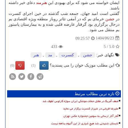
ایشان خواسته می شود که برای بهبودی این
هنرمند
دعای خیر داشته
باشند.
گفتنی است امید جهان، جمعه شب گذشته در حین اجرای کنسرت
در
جشن
خرمای بم که در آمفی تئاتر روباز منطقه ویژه اقتصادی بم
درحال برگزاری بود گرفتار عارضه قلبی شده و به بیمارستان پاستور
بم منتقل می شود.
1404/06/23
09:25:57
433
5
/
5.0
تگهای خبر:
جشن
,
كنسرت
,
مد
,
هنر
این مطلب موزیک خوان را می پسندید؟
(0)
(1)
تازه ترین مطالب مرتبط
ضعف آمریکا در مقابل حملات موشکی ایران سوژه کارلوس لطوف شد
علیرضا قربانی در شیراز کنسرت برگزار می نماید
آمار آثار ارسالی به سومین جشنواره عکس تهران
تابستان شنیدنی شد هیچ شیاری از این آلبوم بداهه نیست