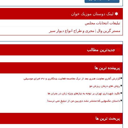
لینک دوستان موزیك خوان
تبلیغات انتخابات مجلس
مستر گرین وال | مجری و طراح انواع دیوار سبز
جدیدترین مطالب
پربیننده ترین ها
گزارش آماری معاونت هنری بعد از ترک مخاصمه فعالیت ۸۵گالری و ۴۷ اجرای موسیقی
روش های درمان ریزش مو
تاکید شهرداری تهران بر توجه به نیازهای ویژه زنان در بحران ها
داستان عکسهایی که منتشر نشد دوربین من از تبلیغ نمی ترسد!
پربحث ترین ها