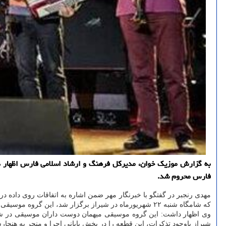
فارس محروم شد.
مهدی رنجبر در گفتگو با خبرنگار مهر ضمن اشاره به اتفاقات روی داده 
که شامگاه شنبه ۲۲ شهریورماه در شیراز برگزار شد، این گروه موسیقی تا اطلاع ثانوی از برگزاری کنسرت در شیراز محروم خواهد بود.
وی اظهار داشت: این گروه موسیقی میهمان دوست داران موسیقی در شیرا
شیراز باوجودِ تذکرات، این قطعه را در بخش پایانی اجرا و منجر به هنج