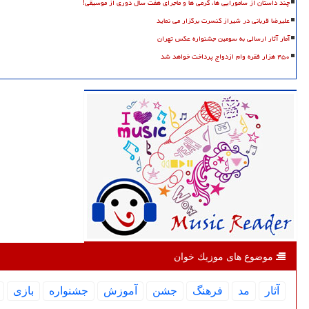
چند داستان از سامورایی ها، گرمی ها و ماجرای هفت سال دوری از موسیقی!
علیرضا قربانی در شیراز کنسرت برگزار می نماید
آمار آثار ارسالی به سومین جشنواره عکس تهران
۴۵۰ هزار فقره وام ازدواج پرداخت خواهد شد
موضوع های موزیك خوان
آثار
مد
فرهنگ
جشن
آموزش
جشنواره
بازی