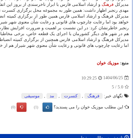
مدیرکل
فرهنگ
و ارشاد اسلامی فارس با ابراز ناخرسندی از بروز این اتفا
مهدی رنجبر اظهار داشت: همین طور به مجموعه محل برگزاری کنسرت نیز 
مدیرکل فرهنگ و ارشاد اسلامی فارس همین طور از برگزاری کمیته انض
خواهد بود اما رعایت چارچوب های قانونی و رعایت شأن معنوی شهر شیر
رنجبر خاطرنشان کرد: در این نشست بر اهمیت و ضرورت افزایش نظارت ه
هم در شهر های دیگر کشورمان با اجرای یک قطعه خاص، برخی مخاطبان ر
مدیرکل فرهنگ و ارشاد اسلامی فارس همچنین از برگزاری کمیته انضباط
اما رعایت چارچوب های قانونی و رعایت شأن معنوی شهر شیراز هم از 
منبع:
موزیك خوان
1404/06/25
10:29:25
5
/
5.0
تگهای خبر:
فرهنگ
,
كنسرت
,
مد
,
موسیقی
این مطلب موزیک خوان را می پسندید؟
(0)
(1)
تازه ترین مطالب مرتبط